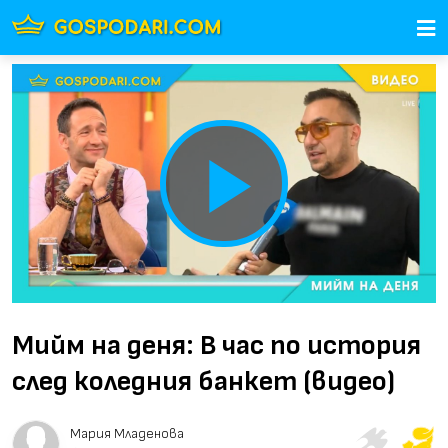
Play
Video
Мийм на деня: В час по история
след коледния банкет (видео)
Мария Младенова