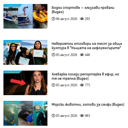
Водни спортове – хлъзгави провали
(видео)
06 август 2026
293
Невероятни отговори на тест за обща
култура в "Къщата на инфлуенсърите"
(видео)
05 август 2026
446
Хлебарка полази репортерка в ефир, но
тя не трепна (видео)
05 август 2026
775
Морски животни, готови за селфи (видео)
05 август 2026
983