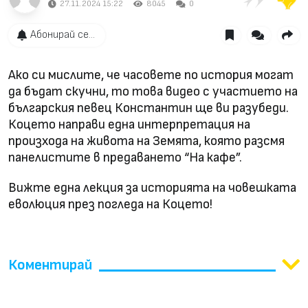
27.11.2024 15:22
8045
0
Абонирай се...
Ако си мислите, че часовете по история могат
да бъдат скучни, то това видео с участието на
българския певец Константин ще ви разубеди.
Коцето направи една интерпретация на
произхода на живота на Земята, която разсмя
панелистите в предаването “На кафе”.
Вижте една лекция за историята на човешката
еволюция през погледа на Коцето!
Коментирай