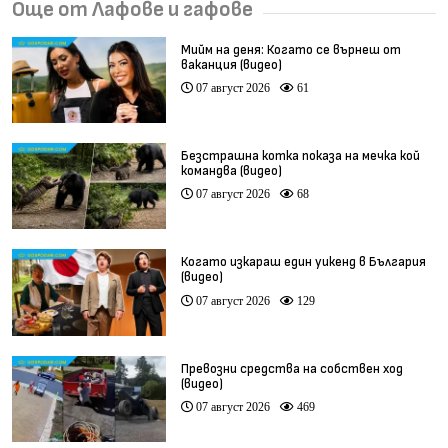
Още от Лафове и гафове
Мийм на деня: Когато се върнеш от
ваканция (видео)
07 август 2026
61
Безстрашна котка показа на мечка кой
командва (видео)
07 август 2026
68
Когато изкараш един уикенд в България
(видео)
07 август 2026
129
Превозни средства на собствен ход
(видео)
07 август 2026
469