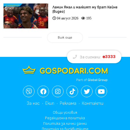
Ламин Ямал и малкият му брат Кейне
(видео)
04 август 2026
195
Виж още
3333
За сигнали:
Part of
Global Group
За нас
Екип
Реклама
Контакти
Общи условия
Редакционна политика
Политика за лични данни
Политика за бисквитките