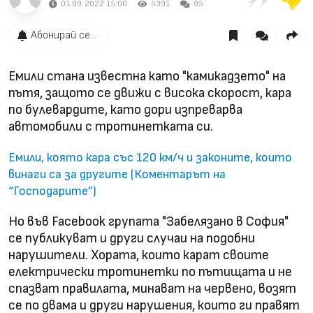
01.09.2022 15:00
5391
95
Абонирай се...
Емили стана известна като "камикадзето" на
пътя, защото се движи с висока скорост, кара
по булевардите, като дори изпреварва
автомобили с тротинетката си.
Емили, която кара със 120 км/ч и законите, които
винаги са за другите (Коментарът на
“Господарите”)
Но във Facebook групата "Забелязано в София"
се публикуват и други случаи на подобни
нарушители. Хората, които карат своите
електрически тротинетки по пътищата и не
спазват правилата, минават на червено, возят
се по двама и други нарушения, които ги правят