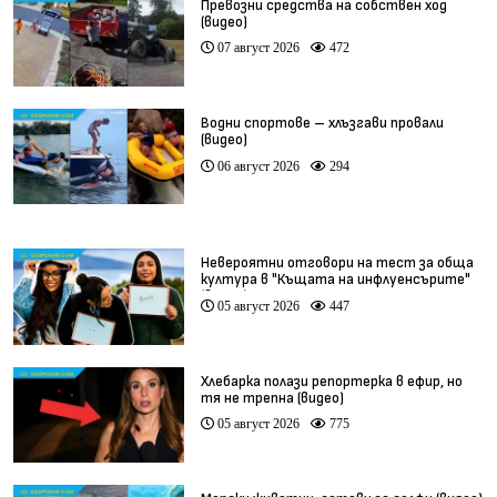
Превозни средства на собствен ход
(видео)
07 август 2026
472
Водни спортове – хлъзгави провали
(видео)
06 август 2026
294
Невероятни отговори на тест за обща
култура в "Къщата на инфлуенсърите"
(видео)
05 август 2026
447
Хлебарка полази репортерка в ефир, но
тя не трепна (видео)
05 август 2026
775