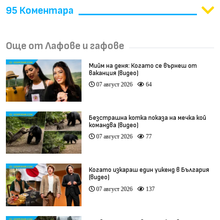
95 Коментара
Още от Лафове и гафове
Мийм на деня: Когато се върнеш от
ваканция (видео)
07 август 2026
64
Безстрашна котка показа на мечка кой
командва (видео)
07 август 2026
77
Когато изкараш един уикенд в България
(видео)
07 август 2026
137