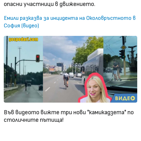
опасни участници в движението.
Емили разказва за инцидента на Околовръстното в
София (видео)
Във видеото вижте три нови "камикадзета" по
столичните пътища!