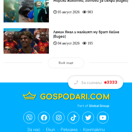
Морски животни, готови за селфи (видео)
05 август 2026
983
Ламин Ямал и малкият му брат Кейне
(видео)
04 август 2026
195
Виж още
3333
За сигнали:
Part of
Global Group
За нас
Екип
Реклама
Контакти