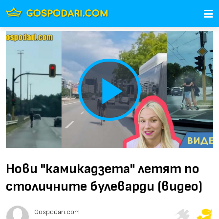
Play
Video
Нови "камикадзета" летят по
столичните булеварди (видео)
Gospodari.com