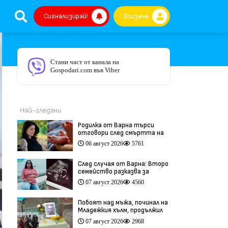
Сигнализирай!
Влизане
Стани част от канала на
Gospodari.com във Viber
Най-гледани
Родилка от Варна търси
отговори след смъртта на
бебето ѝ дни преди секцио
06 август 2026
5761
(видео)
След случая от Варна: Второ
семейство разказва за
трагедия след бременност
07 август 2026
4560
при същия лекар (видео)
Побоят над мъжа, починал на
Младежкия хълм, продължил
повече от час (видео)
07 август 2026
2968