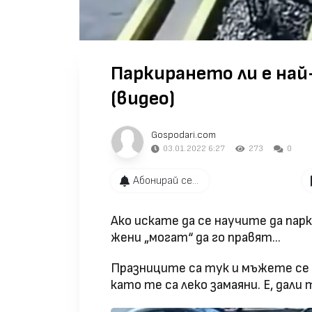
Паркирането ли е на
(видео)
Gospodari.com
03.01.2022 6:27
273
0
Абонирай се...
Ако искате да се научите да па
жени „могат“ да го правят...
Празниците са тук и мъжете се 
като те са леко замаяни. Е, дали