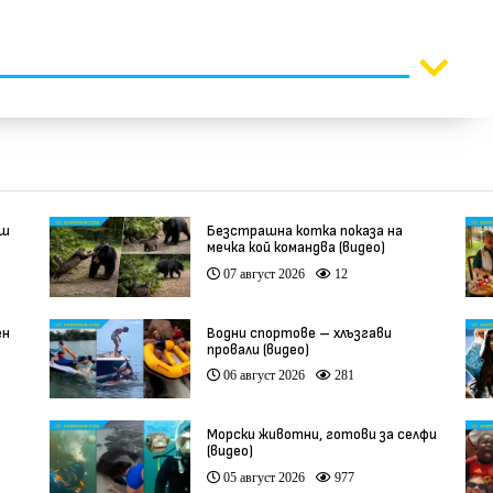
еш
Безстрашна котка показа на
мечка кой командва (видео)
07 август 2026
12
ен
Водни спортове – хлъзгави
провали (видео)
06 август 2026
281
Морски животни, готови за селфи
(видео)
05 август 2026
977