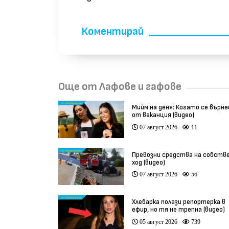
Коментирай
Още от Лафове и гафове
Мийм на деня: Когато се върн
от ваканция (видео)
07 август 2026
11
Превозни средства на собств
ход (видео)
07 август 2026
56
Хлебарка полази репортерка в
ефир, но тя не трепна (видео)
05 август 2026
739