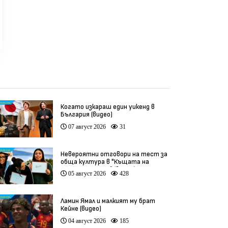
Когато изкараш един уикенд в
България (видео)
07 август 2026
31
Невероятни отговори на тест за
обща култура в "Къщата на
инфлуенсърите" (видео)
05 август 2026
428
Ламин Ямал и малкият му брат
Кейне (видео)
04 август 2026
185