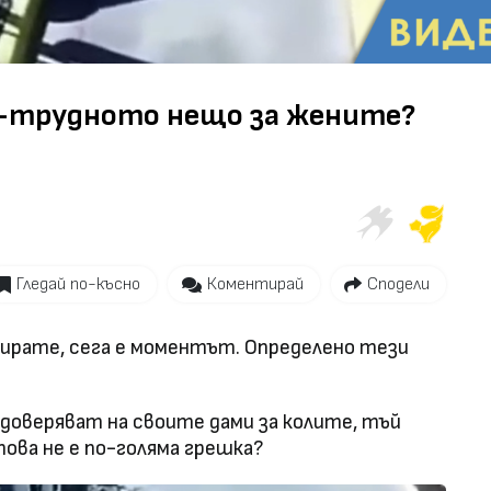
Video
й-трудното нещо за жените?
Гледай по-късно
Коментирай
Сподели
ркирате, сега е моментът. Определено тези
доверяват на своите дами за колите, тъй
 това не е по-голяма грешка?