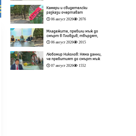
Камери и свидетелски
разкази очертават
хронологията на фаталния
06 август 2026
2076
побой край Младежкия хълм
(видео)
Младежите, пребили мъж до
смърт в Пловдив, твърдят,
че са „ловци на педофили”
06 август 2026
2015
(видео)
Любомир Николов: Няма данни,
че пребитият до смърт мъж
в Пловдив е бил педофил
07 август 2026
1552
(видео)