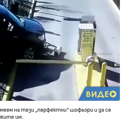
осмеем на тези „перфектни“ шофьори и да се
шките им.