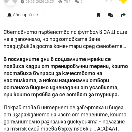
09.06.2026 15:23
787
0
Абонирай се...
Световното първенство по футбол в САЩ още
не е започнало, но подготовката вече
предизвиква доста коментари сред феновете...
В последните дни в социалните мрежи се
появиха кадри от тренировъчни терени, които
поставиха въпроси за качеството на
настилката, а някои национални отбори
останаха видимо изненадани от условията,
при които трябва да се готвят за турнира.
Покрай това в интернет се завъртяха и видеа
от изграждането на част от терените, които
допълнително разпалиха дискусията - полагане
на тънък слой трева върху пясък и... АСФАЛТ.