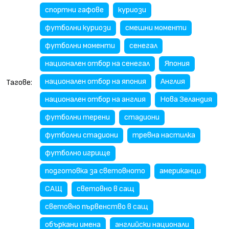
спортни гафове
куриози
футболни куриози
смешни моменти
футболни моменти
сенегал
национален отбор на сенегал
Япония
национален отбор на япония
Англия
Тагове:
национален отбор на англия
Нова Зеландия
футболни терени
стадиони
футболни стадиони
тревна настилка
футболно игрище
подготовка за световното
американци
САЩ
световно в сащ
световно първенство в сащ
объркани имена
английски национали