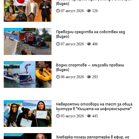
(видео)
07 август 2026
126
Превозни средства на собствен ход
(видео)
07 август 2026
406
Водни спортове – хлъзгави провали
(видео)
06 август 2026
293
Невероятни отговори на тест за обща
култура в "Къщата на инфлуенсърите"
(видео)
05 август 2026
445
Хлебарка полази репортерка в ефир, но