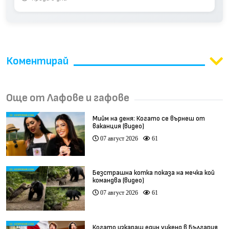
Коментирай
Още от Лафове и гафове
Мийм на деня: Когато се върнеш от
ваканция (видео)
07 август 2026
61
Безстрашна котка показа на мечка кой
командва (видео)
07 август 2026
61
Когато изкараш един уикенд в България