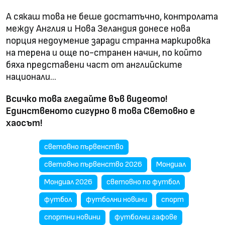
А сякаш това не беше достатъчно, контролата
между Англия и Нова Зеландия донесе нова
порция недоумение заради странна маркировка
на терена и още по-странен начин, по който
бяха представени част от английските
национали...
Всичко това гледайте във видеото!
Единственото сигурно в това Световно е
хаосът!
световно първенство
световно първенство 2026
Мондиал
Мондиал 2026
световно по футбол
футбол
футболни новини
спорт
спортни новини
футболни гафове