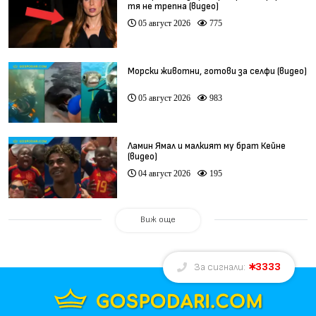
тя не трепна (видео)
05 август 2026
775
Морски животни, готови за селфи (видео)
05 август 2026
983
Ламин Ямал и малкият му брат Кейне
(видео)
04 август 2026
195
Виж още
3333
За сигнали: