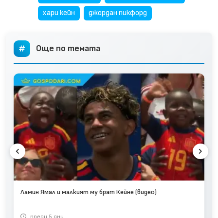
хари кейн
джордан пикфорд
Още по темата
Ламин Ямал и малкият му брат Кейне (видео)
преди 5 дни