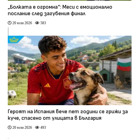
„Болката е огромна“: Меси с емоционално
послание след загубения финал
20 юли 2026
583
Героят на Испания вече пет години се грижи за
куче, спасено от улицата в България
20 юли 2026
493