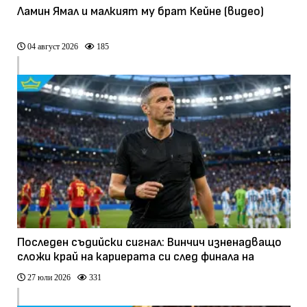
Ламин Ямал и малкият му брат Кейне (видео)
04 август 2026
185
Последен съдийски сигнал: Винчич изненадващо
сложи край на кариерата си след финала на
Мондиала
27 юли 2026
331