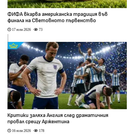
ФИФА вкарва американска традиция във
финала на Световното първенство
17 юли 2026
73
Критики заляха Англия след драматичния
провал срещу Аржентина
16 юли 2026
178