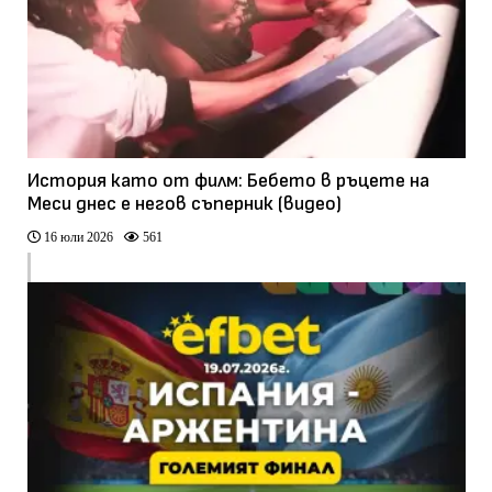
История като от филм: Бебето в ръцете на
Меси днес е негов съперник (видео)
16 юли 2026
561