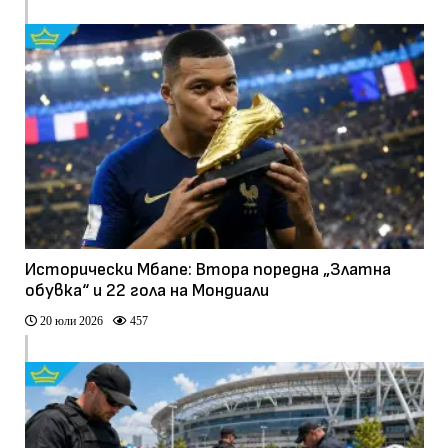
Исторически Мбапе: Втора поредна „Златна
обувка“ и 22 гола на Мондиали
20 юли 2026
457