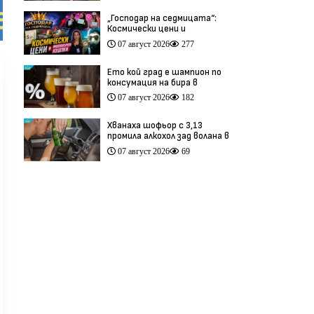
„Господар на седмицата“:
Космически цени и
инфлуенсърски изцепки
07 август 2026
277
(видео)
Ето кой град е шампион по
консумация на бира в
България
07 август 2026
182
Хванаха шофьор с 3,13
промила алкохол зад волана в
София
07 август 2026
69