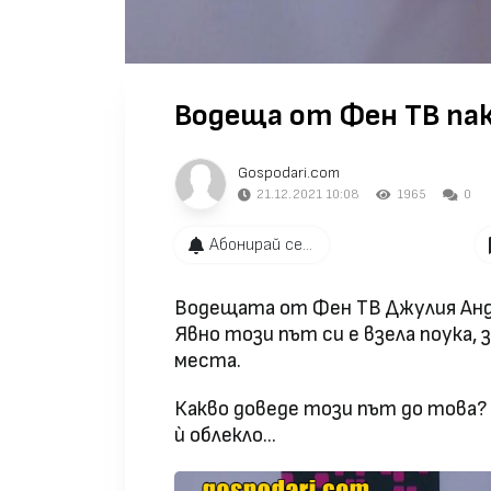
Водеща от Фен ТВ пак 
Gospodari.com
21.12.2021 10:08
1965
0
Абонирай се...
Водещата от Фен ТВ Джулия Андо
Явно този път си е взела поука
места.
Какво доведе този път до това?
ѝ облекло...