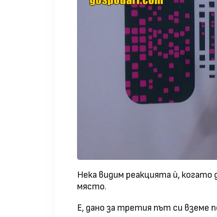
Нека видим реакцията ѝ, когато
място.
Е, дано за третия път си вземе п