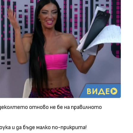
 деколтето отново не бе на правилното
оука и да бъде малко по-прикрита!