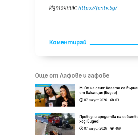
Източник:
https://fentv.bg/
Водеща от Фен ТВ пак показа… л
Коментирай
Още от Лафове и гафове
Мийм на деня: Когато се върн
от ваканция (видео)
07 август 2026
63
Превозни средства на собств
ход (видео)
07 август 2026
469