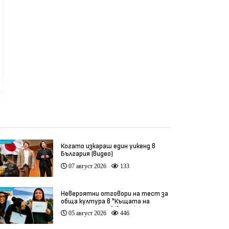
Когато изкараш един уикенд в
България (видео)
07 август 2026
133
Невероятни отговори на тест за
обща култура в "Къщата на
инфлуенсърите" (видео)
05 август 2026
446