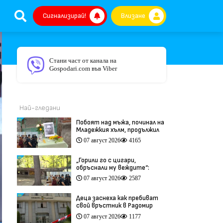
Сигнализирай!
Влизане
Стани част от канала на
Gospodari.com във Viber
Най-гледани
Побоят над мъжа, починал на
Младежкия хълм, продължил
повече от час (видео)
07 август 2026
4165
„Горили го с цигари,
обръснали му веждите“:
Побойниците от Пловдив
07 август 2026
2587
остават в ареста (видео)
Деца заснеха как пребиват
свой връстник в Радомир
(видео)
07 август 2026
1177