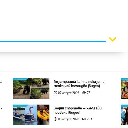
ипсата на бюст
еш
Безстрашна котка показа на
мечка кой командва (видео)
07 август 2026
75
ен
Водни спортове – хлъзгави
провали (видео)
06 август 2026
293