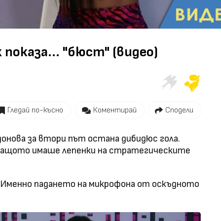
Video
показа... "бюст" (видео)
Гледай по-късно
Коментирай
Сподели
нова за втори път остана дибидюс гола.
, защото имаше лепенки на стратегическите
 Именно падането на микрофона от оскъдното