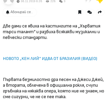
08.11.2019 8:28
228
0
Абонирай се...
Две дами се явиха на кастингите на „Хърватия
търси талант“ и разбиха всякакви музикални и
певчески стандарти.
НОВОТО „КЕН ЛИЙ“ ИДВА ОТ БРАЗИЛИЯ (ВИДЕО)
Първата безмилостно дра песен на Джеси Джей,
а втората, облечена в официална рокля, счупи
гръбнака на някаква опера, която ние не знаем, но
сме сигурни, че не се пее така.