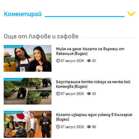
Коментирай
Още от Лафове и гафове
Мийм на деня: Когато се върнеш от
ваканция (видео)
07 август 2026
45
Безстрашна котка показа на мечка кой
командва (видео)
07 август 2026
43
Когато изкараш един уикенд в България
(видео)
07 август 2026
86