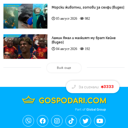
Морски животни, готови за селфи (видео)
05 август 2026
982
Ламин Ямал и малкият му брат Кейне
(видео)
04 август 2026
192
Виж още
3333
За сигнали:
Part of
Global Group