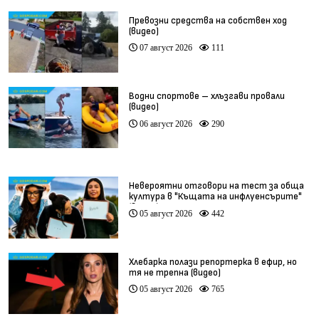
Превозни средства на собствен ход
(видео)
07 август 2026
111
Водни спортове – хлъзгави провали
(видео)
06 август 2026
290
Невероятни отговори на тест за обща
култура в "Къщата на инфлуенсърите"
(видео)
05 август 2026
442
Хлебарка полази репортерка в ефир, но
тя не трепна (видео)
05 август 2026
765