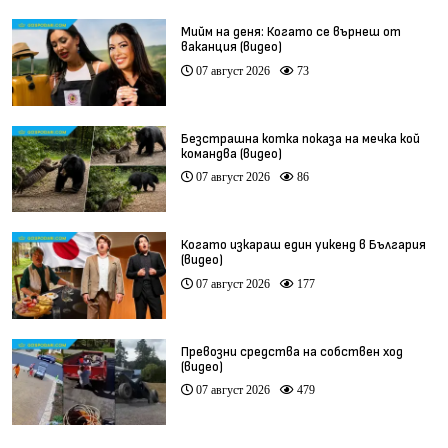
Мийм на деня: Когато се върнеш от
ваканция (видео)
07 август 2026
73
Безстрашна котка показа на мечка кой
командва (видео)
07 август 2026
86
Когато изкараш един уикенд в България
(видео)
07 август 2026
177
Превозни средства на собствен ход
(видео)
07 август 2026
479