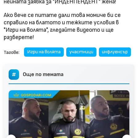
нейната заявка за "ИНДЕНПЕНДЕНТ" жена!
Ако вече се питате дали това момиче би се
справило на блатото и тежките условия в
"Игри на волята", гледайте видеото и ще
разберете!
Игри на волята
участници
инфлуенсър
Тагове:
Още по темата