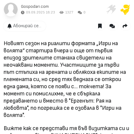
Gospodari.com
09.09.2025 18:23
1327
0
Абонирай се...
Новият сезон на риалити формата „Игри на
волята“ стартира вчера и още от първия
епизод зрителите станаха свидетели на
неочаквани моменти. Участниците за първи
път стъпиха на арената и облякоха екипите на
племената си, но сред тях веднага се открои
една дама, която се появи с... токчета! За
момент си помислихме, че е сбъркала
предаването и вместо в "Ергенът: Рая на
любовта", по погрешка се е озовала в "Игри на
волята".
Вижте как се представи тя във визитката си и