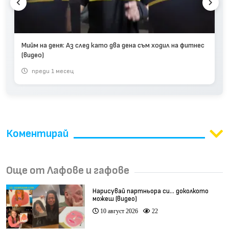
Мийм на деня: Аз след като два дена съм ходил на фитнес
(видео)
преди 1 месец
Коментирай
Още от Лафове и гафове
Нарисувай партньора си… доколкото
можеш (видео)
10 август 2026
22