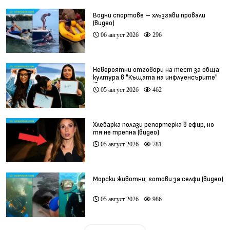
Водни спортове – хлъзгави провали
(видео)
06 август 2026
296
Невероятни отговори на тест за обща
култура в "Къщата на инфлуенсърите"
(видео)
05 август 2026
462
Хлебарка полази репортерка в ефир, но
тя не трепна (видео)
05 август 2026
781
Морски животни, готови за селфи (видео)
05 август 2026
986