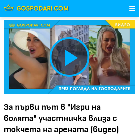
Play
Video
За първи път в "Игри на
волята" участничка влиза с
токчета на арената (видео)