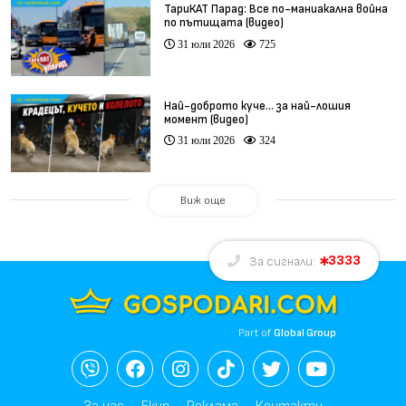
ТариКАТ Парад: Все по-маниакална война
по пътищата (видео)
31 юли 2026
725
Най-доброто куче… за най-лошия
момент (видео)
31 юли 2026
324
Виж още
3333
За сигнали:
Part of
Global Group