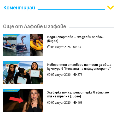
Коментирай
Още от Лафове и гафове
Водни спортове – хлъзгави провали
(видео)
06 август 2026
23
Невероятни отговори на тест за обща
култура в "Къщата на инфлуенсърите"
(видео)
05 август 2026
373
Хлебарка полази репортерка в ефир, но
тя не трепна (видео)
05 август 2026
468