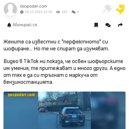
Gospodari.com
09.12.2021 12:19
193
0
Абонирай се...
Жените са известни с "перфектното" си
шофиране... Но те не спират да изумяват.
Видео в TikTok ни показа, че освен шофьорските
им умения, те притежават и много други. А едно
от тях е да си тръгнат с маркуча от
бензиностанцията.