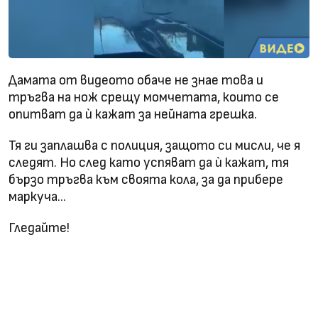
Дамата от видеото обаче не знае това и
тръгва на нож срещу момчетата, които се
опитват да ѝ кажат за нейната грешка.
Тя ги заплашва с полиция, защото си мисли, че я
следят. Но след като успяват да ѝ кажат, тя
бързо тръгва към своята кола, за да прибере
маркуча…
Гледайте!
Жена откъсна маркуча от бензиностанция, след
което си го прибра в колата