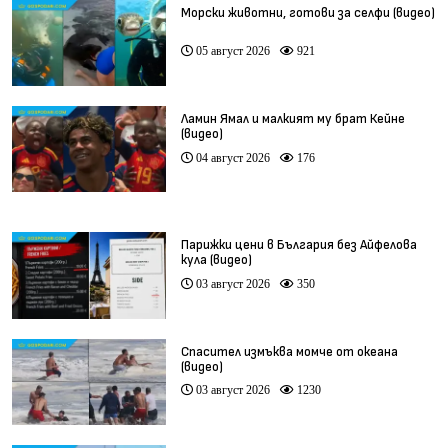
Морски животни, готови за селфи (видео)
05 август 2026
921
Ламин Ямал и малкият му брат Кейне
(видео)
04 август 2026
176
Парижки цени в България без Айфелова
кула (видео)
03 август 2026
350
Спасител измъква момче от океана
(видео)
03 август 2026
1230