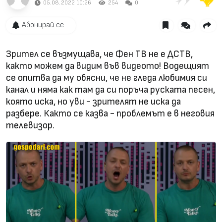
05.08.2022 10:26
254
0
Абонирай се...
Зрител се възмущава, че Фен ТВ не е ДСТВ,
както можем да видим във видеото! Водещият
се опитва да му обясни, че не гледа любимия си
канал и няма как там да си поръча руската песен,
която иска, но уви - зрителят не иска да
разбере. Както се казва - проблемът е в неговия
телевизор.