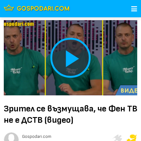
Play
Video
Зрител се възмущава, че Фен ТВ
не е ДСТВ (видео)
Gospodari.com