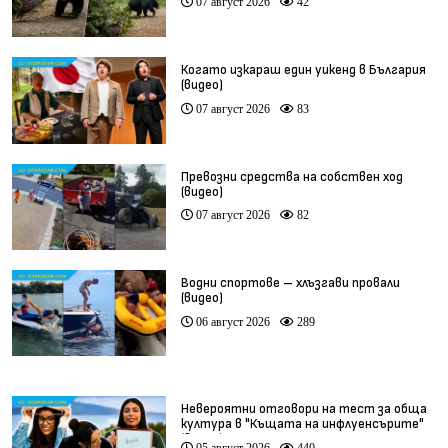
07 август 2026
42
Когато изкараш един уикенд в България
(видео)
07 август 2026
83
Превозни средства на собствен ход
(видео)
07 август 2026
82
Водни спортове – хлъзгави провали
(видео)
06 август 2026
289
Невероятни отговори на тест за обща
култура в "Къщата на инфлуенсърите"
(видео)
05 август 2026
440