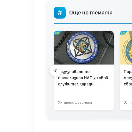
Още по темата
първо четене:
Разузнаването
Пар
рламентът връща
сигнализира НАП за свой
пре
тикорупционната
служител заради
сво
исия (видео)
съмнения за корупция
в К
про
кор
реди 2 месеца
преди 1 седмица
п