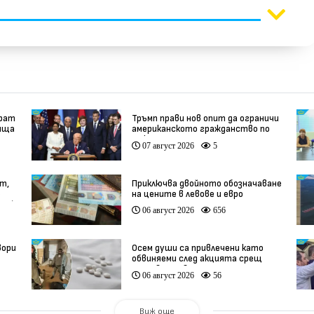
ират
Тръмп прави нов опит да ограничи
ища
американското гражданство по
рождение
07 август 2026
5
т,
Приключва двойното обозначаване
в
на цените в левове и евро
део)
06 август 2026
656
вори
Осем души са привлечени като
обвиняеми след акцията срещ
производство на фентанил
06 август 2026
56
Виж още