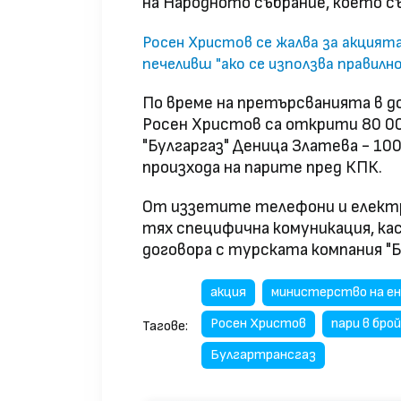
на Народното събрание, което с
Росен Христов се жалва за акцият
печеливш "ако се използва правилно
По време на претърсванията в д
Росен Христов са открити 80 000
"Булгаргаз" Деница Златева - 10
произхода на парите пред КПК.
От иззетите телефони и електр
тях специфична комуникация, к
договора с турската компания "
акция
министерство на е
Росен Христов
пари в брой
Тагове:
Булгартрансгаз