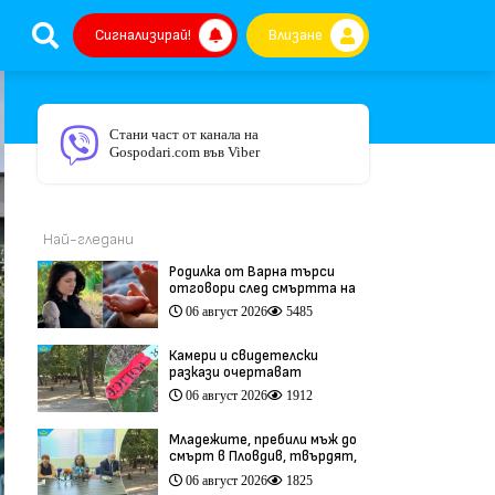
Сигнализирай!
Влизане
Стани част от канала на
Gospodari.com във Viber
Най-гледани
Родилка от Варна търси
отговори след смъртта на
бебето ѝ дни преди секцио
06 август 2026
5485
(видео)
Камери и свидетелски
разкази очертават
хронологията на фаталния
06 август 2026
1912
побой край Младежкия хълм
(видео)
Младежите, пребили мъж до
смърт в Пловдив, твърдят,
че са „ловци на педофили”
06 август 2026
1825
(видео)