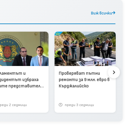
Виж всички
Про
ламентът и
Проверяват пътни
общ
зидентът избраха
ремонти за 9 млн. евро в
път
ите представители
Кърджалийско
Кър
омисията за
зло
тиводействие на
упцията
реди 2 седмици
преди 3 седмици
п