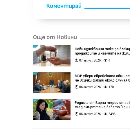
Коментирай
Още от Новини
Нови изисквания може да блок
продажбите и наемите на жил
в България
07 август 2026
4
МВР увери еврейската общнос
че всички факти около случая 
Банско ще бъдат изяснени (ви
06 август 2026
170
Родилка от Варна търси отго
след смъртта на бебето ѝ дни
преди секцио (видео)
06 август 2026
5495