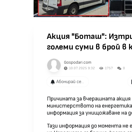
Акция "Боташ": Изтр
големи суми в брой в
Gospodari.com
10.07.2025 9:32
1757
0
Абонирай се...
Причината за вчерашната акция
министерството на енергетиката
информация за унищожаване на 
Тази информация до момента не 