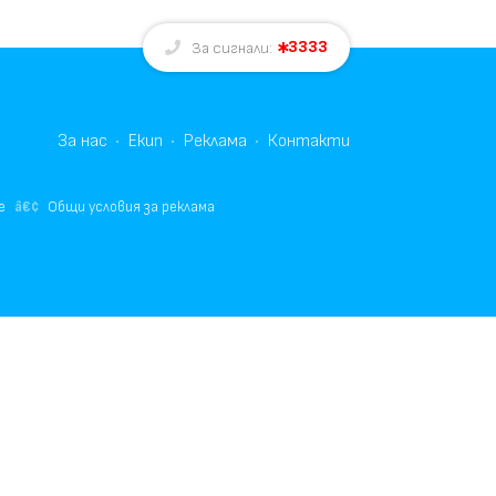
3333
За сигнали:
За нас
Екип
Реклама
Контакти
е
Общи условия за реклама