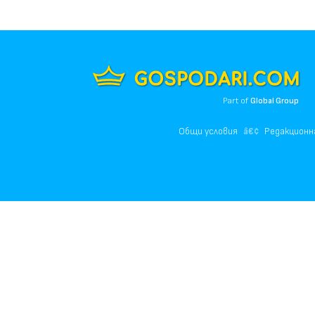
Part of
Global Group
Общи условия
Редакционн