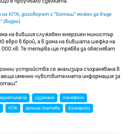
ъщо е проучвало сделката.
а на КПК, договорът с "Боташ" можел да бъде
" (видео)
ома на бившия служебен енергиен министър
 евро в брой, а в дома на бившата шефка на
0 000 лв. Те тепърва ще трябва да обясняват
онни устройства се анализира съхранявана в
асаеща именно чувствителната информация за
Боташ".
нергетиката
изземане
телефони
КПК
Деница Златева
Булгаргаз