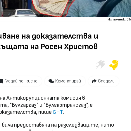
Източник: БТ
иване на доказателства и
 къщата на Росен Христов
Гледай по-късно
Коментирай
Сподели
 на Антикорупционната комисия в
, "Булгаргаз" и "Булгартрансгаз", е
доказателства, пише
.
БНТ
е била предоставяна на разследващите, нито