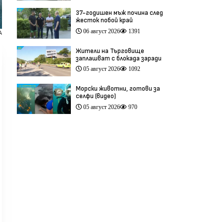
37-годишен мъж почина след
жесток побой край
Младежкия хълм в Пловдив
06 август 2026
1391
А
(видео)
Жители на Търговище
заплашват с блокада заради
опасен участък на пътя
05 август 2026
1092
София–Варна (видео)
Морски животни, готови за
селфи (видео)
05 август 2026
970