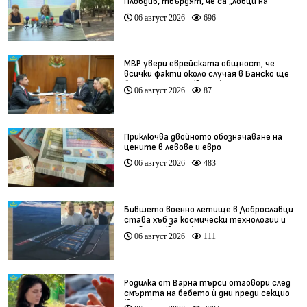
Пловдив, твърдят, че са „ловци на
педофили” (видео)
06 август 2026
696
МВР увери еврейската общност, че
всички факти около случая в Банско ще
бъдат изяснени (видео)
06 август 2026
87
Приключва двойното обозначаване на
цените в левове и евро
06 август 2026
483
Бившето военно летище в Доброславци
става хъб за космически технологии и
иновации (видео)
06 август 2026
111
Родилка от Варна търси отговори след
смъртта на бебето ѝ дни преди секцио
(видео)