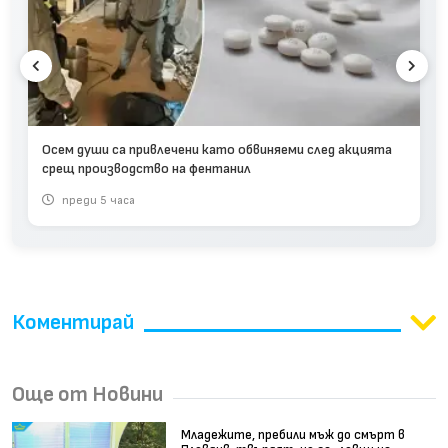
Осем души са привлечени като обвиняеми след акцията
срещ производство на фентанил
преди 5 часа
Коментирай
Още от Новини
Младежите, пребили мъж до смърт в