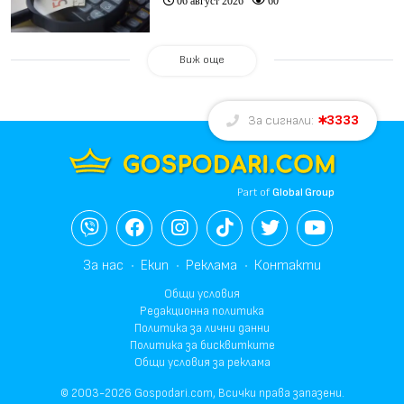
06 август 2026
60
Виж още
3333
За сигнали:
Part of
Global Group
За нас
Екип
Реклама
Контакти
Общи условия
Редакционна политика
Политика за лични данни
Политика за бисквитките
Общи условия за реклама
© 2003-2026 Gospodari.com, Всички права запазени.