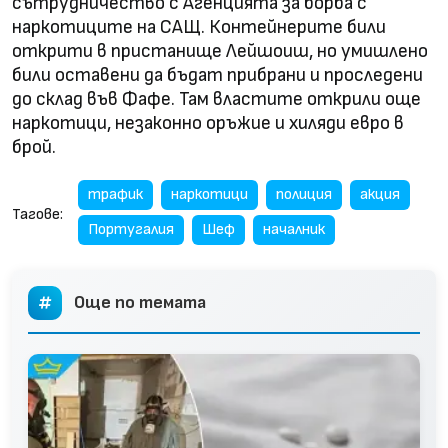
сътрудничество с Агенцията за борба с
наркотиците на САЩ. Контейнерите били
открити в пристанище Лейшоиш, но умишлено
били оставени да бъдат прибрани и проследени
до склад във Фафе. Там властите открили още
наркотици, незаконно оръжие и хиляди евро в
брой.
трафик
наркотици
полиция
акция
Тагове:
Португалия
Шеф
началник
Още по темата