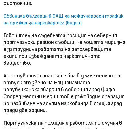
състояние.
Обвиниха българин в САЩ за международен трафик
на оръжия за наркокартел (видео)
Говорител на съдебната полиция на северния
португалски регион съобщи, че лошата миризма
е затруднила работата на разследващите
екипи при изваждането наркотичното
вещество.
Арестуваният полицай е бил в дълъг неплатен
отпуск от звено на Националната
републиканска гвардия в северния град Фафе.
Според местни медии той е ръководил операция
по разбиване на голяма наркобанда в същия град
преди две години.
Португалската полиция е работила по случая в