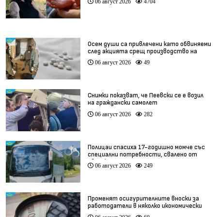
06 август 2026
4704
Осем души са привлечени като обвиняеми
след акцията срещ производство на
фентанил
06 август 2026
49
Снимки показват, че Пеевски се е возил
на граждански самолет
06 август 2026
282
Полицаи спасиха 17-годишно момче със
специални потребности, свалено от
автобус
06 август 2026
249
Променят осигурителните вноски за
работодатели в няколко икономически
дейности