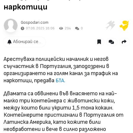
наркотици
Gospodari.com
07.08.2025 18:06
204
0
Абонирай се...
Арестуваха полицейски началник и негов
съучастник в Португалия, заподозрени в
организирането на голям канал за трафик на
наркотици, предава
БТА.
Двамата са обвинени във внасянето на най-
малко три контейнера с животински кожи,
между които били укрити 1,5 тона кокаин.
Контейнерите пристигнали в Португалия от
Латинска Америка, като кожите били
необработени и вече в силно разложено