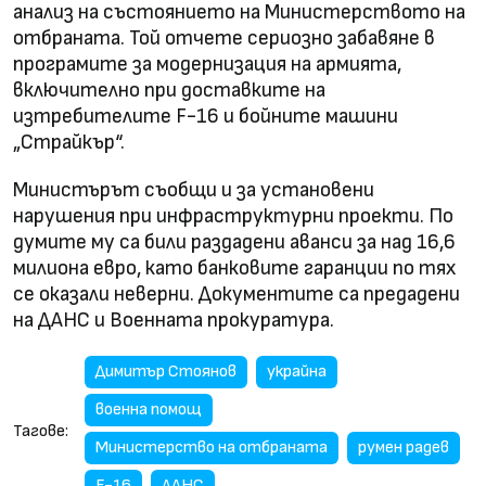
анализ на състоянието на Министерството на
отбраната. Той отчете сериозно забавяне в
програмите за модернизация на армията,
включително при доставките на
изтребителите F-16 и бойните машини
„Страйкър“.
Министърът съобщи и за установени
нарушения при инфраструктурни проекти. По
думите му са били раздадени аванси за над 16,6
милиона евро, като банковите гаранции по тях
се оказали неверни. Документите са предадени
на ДАНС и Военната прокуратура.
Димитър Стоянов
украйна
военна помощ
Тагове:
Министерство на отбраната
румен радев
F-16
ДАНС