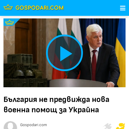
Play
Video
България не предвижда нова
военна помощ за Украйна
Gospodari.com