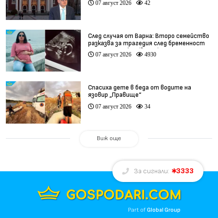
07 август 2026
42
След случая от Варна: Второ семейство
разказва за трагедия след бременност
при същия лекар (видео)
07 август 2026
4930
Спасиха дете в беда от водите на
язовир „Правище“
07 август 2026
34
Виж още
3333
За сигнали:
Part of
Global Group