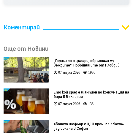
Коментирай
Още от Новини
„Горили го с цигари, обръснали му
веждите“: Побойниците от Пловдив
остават в ареста (видео)
07 август 2026
1986
Ето кой град е шампион по консумация на
бира в България
07 август 2026
136
Хванаха шофьор с 3,13 промила алкохол
зад волана в София