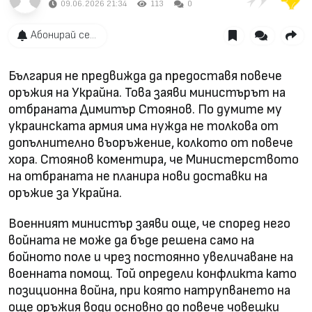
09.06.2026 21:34
113
0
Абонирай се...
България не предвижда да предоставя повече
оръжия на Украйна. Това заяви министърът на
отбраната Димитър Стоянов. По думите му
украинската армия има нужда не толкова от
допълнително въоръжение, колкото от повече
хора. Стоянов коментира, че Министерството
на отбраната не планира нови доставки на
оръжие за Украйна.
Военният министър заяви още, че според него
войната не може да бъде решена само на
бойното поле и чрез постоянно увеличаване на
военната помощ. Той определи конфликта като
позиционна война, при която натрупването на
още оръжия води основно до повече човешки