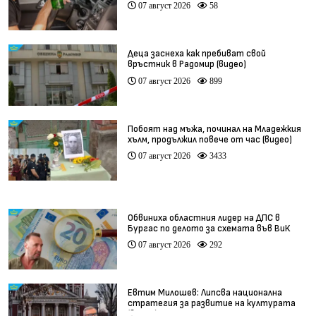
07 август 2026
58
Деца заснеха как пребиват свой
връстник в Радомир (видео)
07 август 2026
899
Побоят над мъжа, починал на Младежкия
хълм, продължил повече от час (видео)
07 август 2026
3433
Обвиниха областния лидер на ДПС в
Бургас по делото за схемата във ВиК
07 август 2026
292
Евтим Милошев: Липсва национална
стратегия за развитие на културата
(видео)