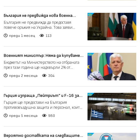
България не предвижда нова военна
помощ за Украйна
България не предвижда да предоставя
повече оръжия на Украйна. Това заяви
министърът на отбраната Ди...
преди 1 месец
113
Военният министър: Няма да купуваме
ракети за близо 1 млрд. долара (видео)
Бюджетът на Министерството на отбраната
през тази година ще надхвърли 2% от
брутния вътрешен продук...
преди 2 месеца
304
Гърция изпраща „Пейтриът“ и F-16 за
защита на България
Гърция ще предостави на България
противовъздушна защита и персонал, които
ще бъдат разположени в Се...
преди 5 месеца
980
Вероятно доставката на следващите