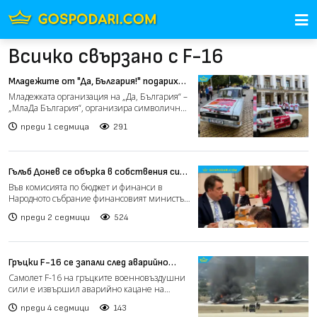
Всичко свързано с F-16
Младежите от "Да, България!" подариха
"Москвич" на военния министър (видео)
Младежката организация на „Да, България“ –
„МлаДа България“, организира символична
акция пред Минис...
преди 1 седмица
291
Гълъб Донев се обърка в собствения си
бюджет (видео)
Във комисията по бюджет и финанси в
Народното събрание финансовият министър
Гълъб Донев беше подлож...
преди 2 седмици
524
Гръцки F-16 се запали след аварийно
кацане на летище Закинтос (видео)
Самолет F-16 на гръцките военновъздушни
сили е извършил аварийно кацане на
летище Закинтос в четвър...
преди 4 седмици
143