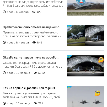
F-16 ще се забави
Доставката на следващите осем изтребителя
F-16 за България може да се забави, след като
страната ни...
преди 6 месеца
427
Правителството отлага плащането
от 361 млн. евро за изтребителите F-
Правителството ще отложи най-голямото
16
плащане по втория договор със Съединените
щати за закупуванет...
преди 8 месеца
848
Оказва се, че заради теча на гориво
първият български F-16 е дефектен и не
Оказва се, че заради теча в резервоара
може да лети
първият български F-16 е дефектен и не е
годен за летене....
преди 10 месеца
5332
Теч на гориво е засечен при първия
български F-16
Теч на гориво е установен при първия
доставен на България F-16D Block 70, съобщи
военният министър...
преди 10 месеца
724