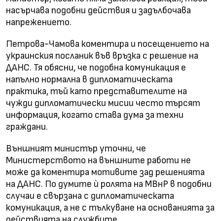
насърчава подобни действия и задълбочава
напрежението.
Петрова-Чамова коментира и посещението на
украинския посланик във връзка с решение на
ДАНС. Тя обясни, че подобна комуникация е
напълно нормална в дипломатическата
практика, тъй като представителите на
чужди дипломатически мисии често търсят
информация, когато става дума за техни
граждани.
Външният министър уточни, че
Министерството на външните работи не
може да коментира мотивите зад решенията
на ДАНС. По думите ѝ ролята на МВнР в подобни
случаи е свързана с дипломатическата
комуникация, а не с тълкуване на основанията за
действията на службите.