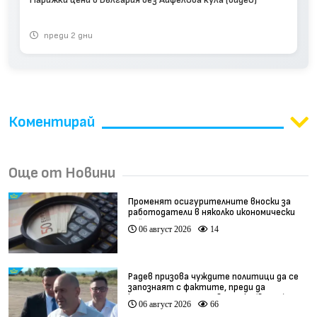
преди 2 дни
Коментирай
Още от Новини
Променят осигурителните вноски за
работодатели в няколко икономически
дейности
06 август 2026
14
Радев призова чуждите политици да се
запознаят с фактите, преди да
коментират случая в Банско (видео)
06 август 2026
66