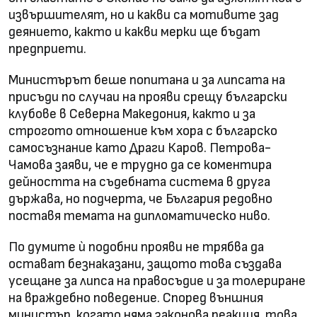
извършителят, но и какви са мотивите зад
деянието, както и какви мерки ще бъдат
предприети.
Министърът беше попитана и за липсата на
присъди по случаи на прояви срещу български
клубове в Северна Македония, както и за
строгото отношение към хора с българско
самосъзнание като Драги Каров. Петрова-
Чамова заяви, че е трудно да се коментира
дейността на съдебната система в друга
държава, но подчерта, че България редовно
поставя темата на дипломатическо ниво.
По думите ѝ подобни прояви не трябва да
остават безнаказани, защото това създава
усещане за липса на правосъдие и за толериране
на враждебно поведение. Според външния
министър, когато няма законова реакция, това