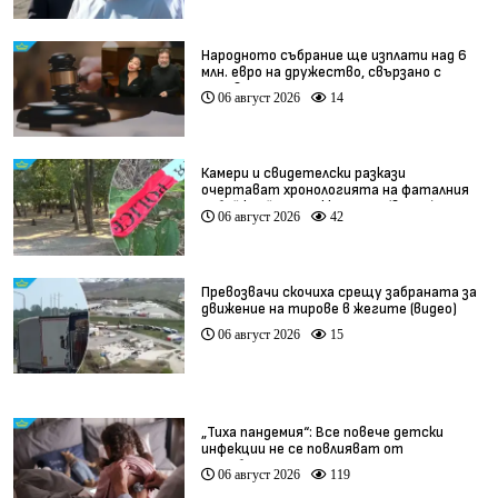
Народното събрание ще изплати над 6
млн. евро на дружество, свързано с
Баневи
06 август 2026
14
Камери и свидетелски разкази
очертават хронологията на фаталния
побой край Младежкия хълм (видео)
06 август 2026
42
Превозвачи скочиха срещу забраната за
движение на тирове в жегите (видео)
06 август 2026
15
„Тиха пандемия“: Все повече детски
инфекции не се повлияват от
антибиотици
06 август 2026
119