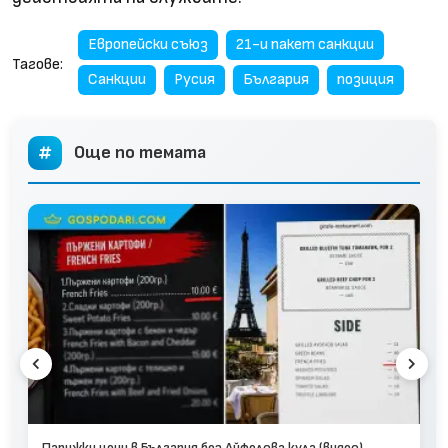
Европейски съюз
21-и пакет санкции
Тагове:
Санкции
Русия
България
позиция
Още по темата
Парижки цени в България без Айфелова кула (видео)