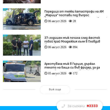
Поредица от тежки катастрофи на АМ
„Марица“ постави под въпрос
безопасността по магистралата (видео)
06 август 2026
28
37-годишен мъж почина след жесток
побой край Младежкия хълм в Пловдив
(видео)
06 август 2026
894
Арестуваха мъж в Гърция, държал
тялото на баща си във фризер, за да
получава пенсията му (видео)
05 август 2026
172
Виж още
3333
За сигнали: