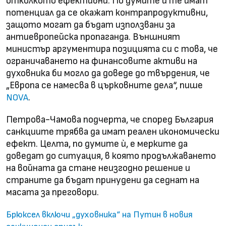
отколкото ефективни. По думите ѝ те имат
потенциал да се окажат контрапродуктивни,
защото могат да бъдат използвани за
антиевропейска пропаганда. Външният
министър аргументира позицията си с това, че
ограничаването на финансовите активи на
духовника би могло да доведе до твърдения, че
„Европа се намесва в църковните дела“, пише
.
NOVA
Петрова-Чамова подчерта, че според България
санкциите трябва да имат реален икономически
ефект. Целта, по думите ѝ, е мерките да
доведат до ситуация, в която продължаването
на войната да стане неизгодно решение и
страните да бъдат принудени да седнат на
масата за преговори.
Брюксел включи „духовника“ на Путин в новия