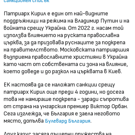
санкционен списък
Патриарх Кирил е един от най-видните
поддръжници на режима на Владимир Путин и на
войната срещу Украйна. От 2022 г. насам той
използва влиянието на руската православна
църква, за да призовава руснаците за подкрепа
на правителството. Московската патриаршия
възприема православните християни в Украйна
като част от собствената си зона на влияние,
което доведе и до разкол на църквата в Киев.
ЕК настоява да се наложат санкции срещу
патриарх Кирил още преди 4 години, но досега
това не намираше подкрепа - заради съпротива
от страна на унгарския премиер Виктор Орбан.
Сега изглежда, че България е заела неговото
място, допълва
.
Булевард България
Друг казус засяга дъщерни дружества на