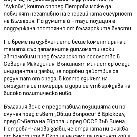
"Лукойл", които според Петрова може да
повлияят негативно на енергийната сигурност
на България. По думите ѝ - тази позиция е
поддържана постоянно от българските власти.
По време на изявлението беше коментирана и
темата със запалените дипломатически
автомобили пред българското посолство в
Северна Македония. Външният министър осъди
инцидента и заяви, че подобни действия са
резултат от среда, в която езикът на
омразата се толерира и дори се утвърждава на
високо политическо ниво.
България вече е представила позицията си по
случая пред съвет „Общи въпроси“ в Брюксел,
пред Съвета на Европа и пред ОССЕ във Виена.
Петрова-Чамова заяви, че страната ни очаква
от властите в Скопие не само да изяснят кой е