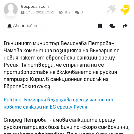
Gospodari.com
17.06.2026 17:52
182
0
Абонирай се...
Външният министър Велислава Петрова-
Чамова коментира позицията на България по
новия пакет от европейски санкции срещу
Русия. Тя потвърди, че страната ни се
противопоставя на включването на руския
патриарх Кирил в санкционния списък на
Европейския съюз.
Politico: България възразява срещу части от
новите санкции на ЕС срещу Русия
Според Петрова-Чамова санкциите срещу
руския патриарх биха били по-скоро символични,