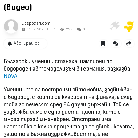
(видео)
Gospodari.com
14.09.2025 10:34
225
0
Абонирай се...
Български ученици станаха шампиони по
водороден автомоделизъм в Германия, разказва
.
NOVA
Учениците са построили автомобил, задвижван
с водород, с който се класират на финала, а след
това го печелят сред 24 други държави. Той се
задвижва само с едно дистанционно, като е
много пъргав и маневрен. Отстрани има
настройка с колко процента да се движи колата,
защото е важна издръжливостта, а не