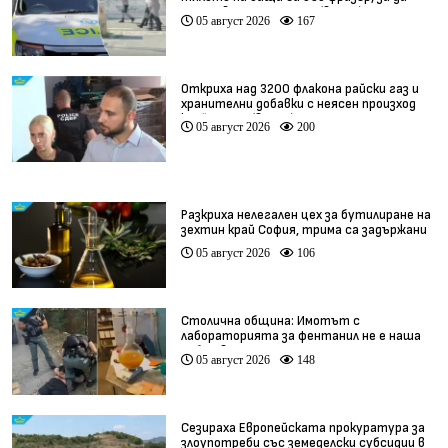
получава пенсията му (видео)
05 август 2026
167
Откриха над 3200 флакона райски газ и
хранителни добавки с неясен произход
край София (видео)
05 август 2026
200
Разкриха нелегален цех за бутилиране на
зехтин край София, трима са задържани
05 август 2026
106
Столична община: Имотът с
лабораторията за фентанил не е наша
собственост
05 август 2026
148
Сезираха Европейската прокуратура за
злоупотреби със земеделски субсидии в