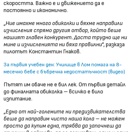
скоростта. Важно е и движението да е
постоянно и икономично.
„
Ние имахме много обиколки и бяхме направили
изчисления спрямо другия отбор, който беше
нашият главен конкурент. Доста трудно ще ни
мине и изчисленията ни бяха правилни
”, разказа
пилотът Константин Гнаков.
За първия учебен ден: Училище в Лом помага на 8-
месечно бебе с бъбречна недостатъчност (видео)
Пътят им обаче не е бил лек. От първия детайл
до финалната обиколка – всичко е било
изпитание.
„
Едно от най-големите ни предизвикателства
беше да направим чисто наша кола – не можем
просто да купим една, трябва да започнеш да