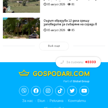
Кърджали (видео)
05 август 2026
81
Съдът образува 12 дела срещу
заповедите за събаряне на сгради в
„Баба Алино“
05 август 2026
85
Виж още
3333
За сигнали:
Part of
Global Group
За нас
Екип
Реклама
Контакти