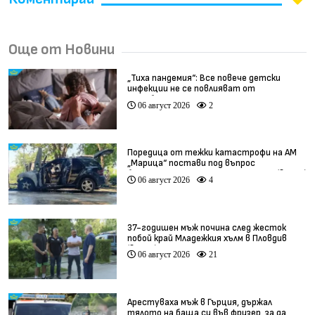
Още от Новини
„Тиха пандемия“: Все повече детски
инфекции не се повлияват от
антибиотици
06 август 2026
2
Поредица от тежки катастрофи на АМ
„Марица“ постави под въпрос
безопасността по магистралата (видео)
06 август 2026
4
37-годишен мъж почина след жесток
побой край Младежкия хълм в Пловдив
(видео)
06 август 2026
21
Арестуваха мъж в Гърция, държал
тялото на баща си във фризер, за да