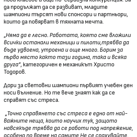
да продължат да се развиват, младите
шампиони търсят нови спонсори и партньори,
които да повярват в тяхната мечта.
„
Няма да е лесно. Работата, която сме вложили
всички останали механици и пилоти,трябва да
бъде удвоена, утроена и още много. Борим за
първо място както тази година, така и всяка
друга”
, категоричен е механикът Христо
Тодоров.
Дори за световни шампиони първият учебен ден
носи вълнение. Но те вече знаят как да се
справят със стреса.
„
Точно справянето със стреса е едно от най-
важните неща, които научих тук, защото
навсякъде трябва да се работи под напрежение,
особено по време на самите Не се срахувайте,