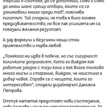
търсиш в сайтове, да се допитваш, само и само
да имаш шанс срещу отбори, които са се
занимавали много преди теб
”, пояснява
пилотът. Той сподели, че това е било голямо
предизвикателство, но все пак усилията им са
показали желания резултат.
А зад формули и безсънни нощи стои
приятелство и първа любов.
„
Понякога ми идва в повече, но със сигурност
количките допринасят. Като го виждам как
работим заедно с тази кола и как влага толкова
много мисъл и старание, виждам, че наистина е
добър човек. Справя се с нещата, които го
интересуват”
, сподели дизайнерът Даниела
Петрова.
Оттук нататък предстоят нови състезания,
нови класове и още по-сериозна конкуренция. За