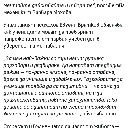
мечтайте действайте и творете”
, посъветва
механикът Варвара Мохова.
Училищният психолог Евгени Братков обяснява
как учениците могат да превърнат
напрежението от първия учебен ден в
увереност и мотивация
„
За мен най-важни са три неща: рутина,
разговори и разбиране. Да направят предвидим
режим – по-ранно лягане, по-ранно ставане,
време за училище и забавления. Разговорите за
училище трябва да са позитивни – не само за
домашните и ранното ставане, но и за
приятелствата, новите запознанства. Така
децата се адаптират по-лесно и проявяват
желание да ходят на училище.
”, обяснява той.
Стресът и вълнението са част от живота –