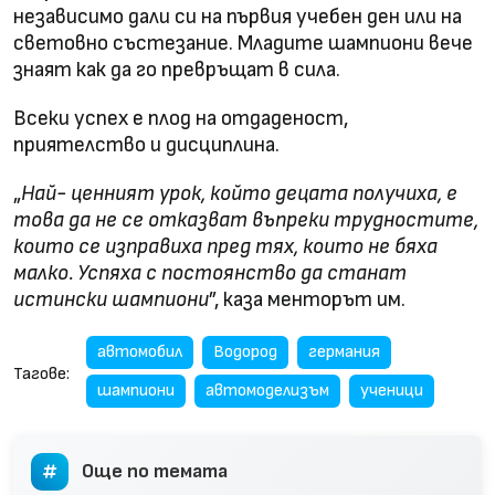
независимо дали си на първия учебен ден или на
световно състезание. Младите шампиони вече
знаят как да го превръщат в сила.
Всеки успех е плод на отдаденост,
приятелство и дисциплина.
„
Най- ценният урок, който децата получиха, е
това да не се отказват въпреки трудностите,
които се изправиха пред тях, които не бяха
малко. Успяха с постоянство да станат
истински шампиони
”, каза менторът им.
автомобил
Водород
германия
Тагове:
шампиони
автомоделизъм
ученици
Още по темата