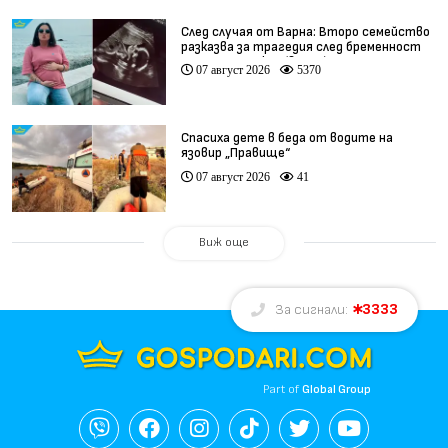
След случая от Варна: Второ семейство
разказва за трагедия след бременност
при същия лекар (видео)
07 август 2026
5370
Спасиха дете в беда от водите на
язовир „Правище“
07 август 2026
41
Виж още
3333
За сигнали:
Part of
Global Group