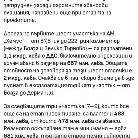
затруднен заради огромните авансови
плащания, направени още при старта на
проектите.
Досега по първите шест участъка на АМ
„Хемус“ – от 87,8-ия до 222-рия километър
(между Боаза и Велико Търново) – са разплатени
1,1 млрд. лева с ДДС
, включително индексации и
голям аванс в размер на
667 млн. лева
. Общата
стойност на договора за тези шест отсечки е
2 млрд. лева
. Очаква се в най-скоро време да бъде
пуснат в експлоатация първият участък – от
Боаза до Дерманци.
За следващите три участъка (7–9), които все
още са на етап проектиране, са платени
483
млн. лева
, от които
478 млн. лева
са аванси.
Реалното оскъпяване там е минимално – едва
681 хил. лева
, тъй като строителни дейности