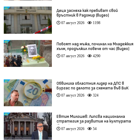
Деца заснеха как пребиват свой
връстник в Радомир (видео)
07 август 2026
1198
Побоят над мъжа, починал на Младежкия
хълм, продължил повече от час (видео)
07 август 2026
4290
Обвиниха областния лидер на ДПС в
Бургас по делото за схемата във ВиК
07 август 2026
324
Евтим Милошев: Липсва национална
стратегия за развитие на културата
(видео)
07 август 2026
54