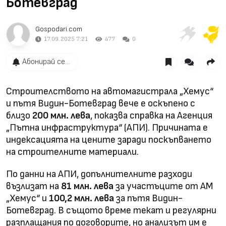
Ботевград
Gospodari.com
17.09.2025 7:21
477
0
Абонирай се...
Строителството на автомагистрала „Хемус“
и пътя Видин-Ботевград вече е оскъпено с
близо
200 млн. лева
, показва справка на Агенция
„Пътна инфраструктура“ (АПИ). Причината е
индексацията на цените заради поскъпването
на строителните материали.
По данни на АПИ, допълнителните разходи
възлизат на
81 млн. лева
за участъците от АМ
„Хемус“ и
100,2 млн. лева
за пътя Видин-
Ботевград. В същото време текат и регулярни
разплащания по договорите, но анализът им е