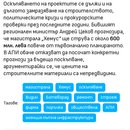
Оскъпяването на проектите се дължи и на
дългото замразяване на строителството,
политическите кризи и прокурорските
проверки през последните години. Бившият
регионален министър Андрей Цеков прогнозира,
че магистрала „Хемус“ ще струва с около
600
млн. лева
повече от първоначално планираното.
В АПИ обаче отказват да посочат конкретни
прогнози за бъдещо поскъпване,
аргументирайки се, че цените на
строителните материали са непредвидими.
магистрала
Хемус
оскъпяване
Видин
Ботевград
ремонт
строеж
Тагове:
фирма
поръчка
обществена
АПИ
агенция пътна инфраструктура