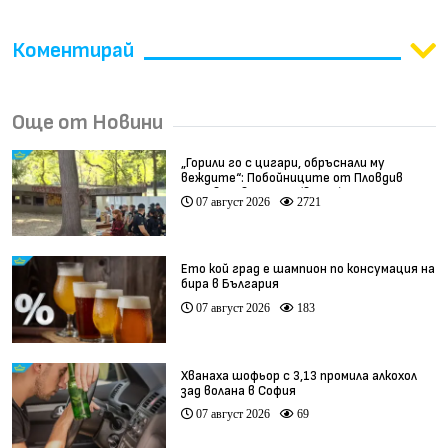
Коментирай
Още от Новини
„Горили го с цигари, обръснали му
веждите“: Побойниците от Пловдив
остават в ареста (видео)
07 август 2026
2721
Ето кой град е шампион по консумация на
бира в България
07 август 2026
183
Хванаха шофьор с 3,13 промила алкохол
зад волана в София
07 август 2026
69