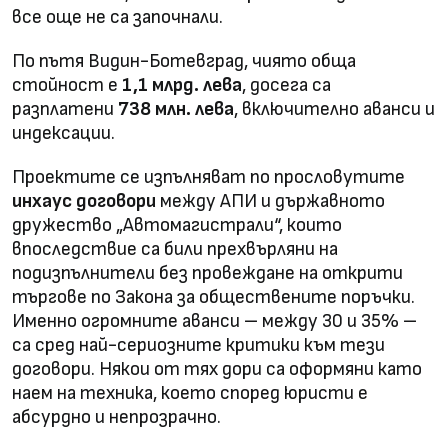
все още не са започнали.
По пътя Видин-Ботевград, чиято обща
стойност е
1,1 млрд. лева
, досега са
разплатени
738 млн. лева
, включително аванси и
индексации.
Проектите се изпълняват по прословутите
инхаус договори
между АПИ и държавното
дружество „Автомагистрали“, които
впоследствие са били прехвърляни на
подизпълнители без провеждане на открити
търгове по Закона за обществените поръчки.
Именно огромните аванси – между 30 и 35% –
са сред най-сериозните критики към тези
договори. Някои от тях дори са оформяни като
наем на техника, което според юристи е
абсурдно и непрозрачно.