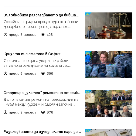
Възобновиха разследването за бивша
фирма на Румен Спецов, прехвърлена на
Софийската градска прокуратура възобнови
клошар
досъдебното производство, свързано с
прехвърлянето на фирм...
преди 5 месеца
405
Кризата със сметта в София:
Общината удължава договори и търси
Столичната община увери, че работи
спешни решения (видео)
активно за овладяване на кризата със
сметосъбирането в София, въ...
преди 6 месеца
300
Стартира „златен“ ремонт на отсечка
от третокласния път между Рудозем и
Дълго чаканият ремонт на третокласния път
Смолян
III-868 между Рудозем и Смолян започна
официално през уик...
преди 9 месеца
670
Разследването за изчезналите пари за