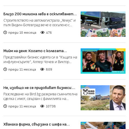
Близо 200 милиона лева е оскъпяването
на магистрала "Хемус" в участъка
Строителството на автомагистрала „Хемус“ и
Видин-Ботевград
пътя Видин-Ботевград вече е оскъпено с
близо 200 млн. ле...
преди 10 месеца
476
Мийм на деня: Когато с колегата
представяме презентация по
Представяйки бизнес идеята си в "Къщата на
предприемачество, на която знаем само
инфлуенсърите", Алпер Чочев и Виктор
заглавието (видео)
Ергенът изглеждат...
преди 11 месеца
809
Не, изобщо не се придобиват бизнеси:
Бившата жена на Сарафов купи за 1000
Разследване на Bird.bg разкрива съмнителна
лева фирма с имот за 343 000 лв. в нея
сделка с имот, свързан с фамилията на
главния прокурор в...
преди 11 месеца
10738
Хванаха фирма, свързана с шефа на