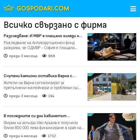
Всичко свързано с фирма
Разследване: И МВР е плащало хиляди на
Картофа
Разследване на Антикорупционен фонд
разкрива, че ОДМВР – София е плащала
десетки хиляди евро на фир...
преди 3 месеца
988
Счупени камиони оставиха Варна с
препълнени контейнери за отпадъци
Жители на Варна сигнализират за
(видео)
препълнени контейнери и проблеми със
сметоизвозването, което поражд...
преди 3 месеца
194
В последните си дни кабинетът
„Желязков“ отпуснал близо 400 000
Фирма на актьора Иво Аръков е получила
евро на фирма на актьора Иво Аръков
близо 800 000 лева финансиране в края на
управлението на каб...
преди 4 месеца
1712