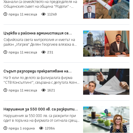
Съвета на община "Родопи" и бивш
Хванали са семейството на председателя на
депутат, да краде вода
Общинския съвет на община "Родопи" -
Пловдив Владимир Мар...
преди 11 месеца
11249
Църква и районна администация се
скараха кой ще строи нов храм в
Софийската света митрополия и кметът на
столичен квартал (видео)
район „Изгрев“ Делян Георгиев влязоха в
остър спор заради н...
преди 11 месеца
231
Съдът разпореди прекратяване на
дейността на бившата фирма на Асен
На 9 юли по делото за фалиралата фирма
Василев
"СТВ Консълтинг", свързана с депутата Асен
Василев, бяха пос...
преди 11 месеца
1621
Нарушения за 550 000 лв. са разкрити
при одит в поръчка на фирмата от
Нарушения за 550 000 лв. са разкрити при
сигнала срещу Коцев
одит в поръчка на фирмата от сигнала срещу
варненския кмет...
преди 1 година
12064