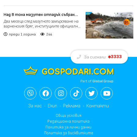
Над 8 тона мазутен отпадък събран
след замърсяването във Варна, но
Два месеца след мазутното замърсяване на
виновни няма
варненския бряг, институциите официално
признават: над 816...
преди 1 година
244
3333
За сигнали:
Part of
Global Group
За нас
Екип
Реклама
Контакти
Общи условия
Редакционна политика
Политика за лични данни
Политика за бисквитките