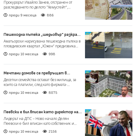
магистрала „Хемус“ затихва
Прокурорът Ивайло Занев, отстранен от
разследването по делото "Хемусгейт",
разкрива пред bTV, че ок...
преди 9 месеца
886
Пешеходна пътека „шедьовър“ разкраси
булевард в Пловдив (видео)
Аматьорски нарисувана пешеходна пътека в
пловдивския квартал „Южен“ предизвика
бурни реакции в соци...
преди 10 месеца
998
Мечтани домове се превръщат в
кошмар, след като фирма прекратява
Десетки семейства остават без жилища, за
договорите на десетки семейства в
които са платили, след като фирмата-
София (видео)
строител прекратява до...
преди 10 месеца
8075
Пеевски е бил вписан като директор на
фирма във Великобритания през 2024 г.,
Лидерът на ДПС – Ново начало Делян
разкрива BIRD
Пеевски е бил вписан като собственик и
директор на фирма във Вел...
преди 10 месеца
2156