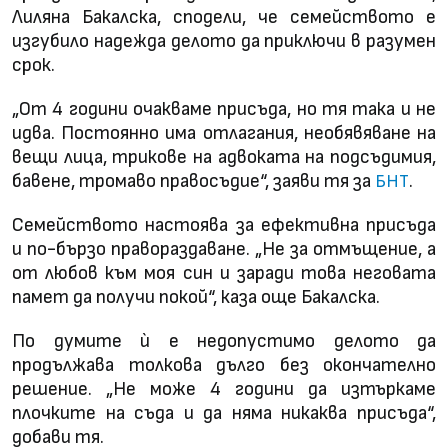
Лиляна Бакалска, сподели, че семейството е
изгубило надежда делото да приключи в разумен
срок.
„От 4 години очакваме присъда, но тя така и не
идва. Постоянно има отлагания, необявяване на
вещи лица, трикове на адвоката на подсъдимия,
бавене, тромаво правосъдие“, заяви тя за
.
БНТ
Семейството настоява за ефективна присъда
и по-бързо правораздаване. „Не за отмъщение, а
от любов към моя син и заради това неговата
памет да получи покой“, каза още Бакалска.
По думите ѝ е недопустимо делото да
продължава толкова дълго без окончателно
решение. „Не може 4 години да изтъркаме
плочките на съда и да няма никаква присъда“,
добави тя.