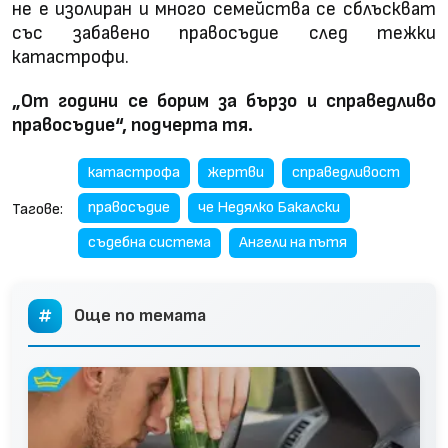
не е изолиран и много семейства се сблъскват
със забавено правосъдие след тежки
катастрофи.
„От години се борим за бързо и справедливо
правосъдие“, подчерта тя.
катастрофа
жертви
справедливост
правосъдие
че Недялко Бакалски
Тагове:
съдебна система
Ангели на пътя
Още по темата