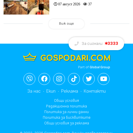
07 август 2026
37
Виж още
3333
За сигнали:
Part of
Global Group
За нас
Екип
Реклама
Контакти
Общи условия
Редакционна политика
Политика за лични данни
Политика за бисквитките
Общи условия за реклама