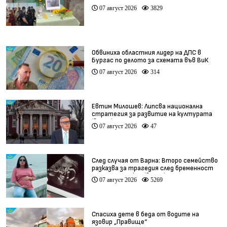
07 август 2026
3829
Обвиниха областния лидер на ДПС в
Бургас по делото за схемата във ВиК
07 август 2026
314
Евтим Милошев: Липсва национална
стратегия за развитие на културата
(видео)
07 август 2026
47
След случая от Варна: Второ семейство
разказва за трагедия след бременност
при същия лекар (видео)
07 август 2026
5269
Спасиха дете в беда от водите на
язовир „Правище“