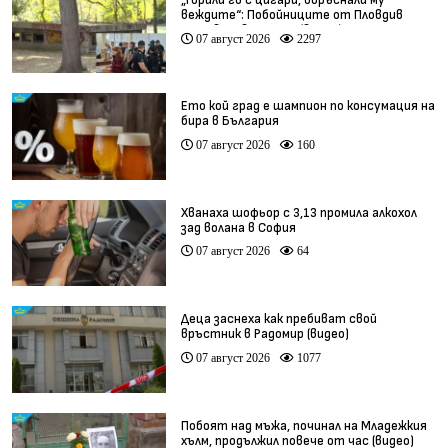
„Горили го с цигари, обръснали му
веждите“: Побойниците от Пловдив
остават в ареста (видео)
07 август 2026
2297
Ето кой град е шампион по консумация на
бира в България
07 август 2026
160
Хванаха шофьор с 3,13 промила алкохол
зад волана в София
07 август 2026
64
Деца заснеха как пребиват свой
връстник в Радомир (видео)
07 август 2026
1077
Побоят над мъжа, починал на Младежкия
хълм, продължил повече от час (видео)