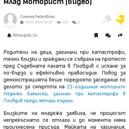
млад моторист (видео)
Симона Райковска
19.05.2026 10:02
126
0
Абонирай се...
Родители на деца, загинали при катастрофи,
техни близки и граждани се събраха на протест
пред Съдебната палата в Пловдив с искане за
по-бързо и ефективно правосъдие. Повод за
демонстрацията беше поредното заседание по
делото за смъртта на
21-годишния моторист
Недялко Бакалски, загинал при катастрофа в
.
Пловдив преди четири години
Близките на младежа заявиха, че процесът
непрекъснато се отлага и до момента няма
произнесена присъда. Майката на загиналия,