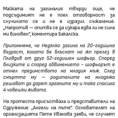
Майката на загиналия твърди още, че
подсъдимият не е поел отговорност за
случилото се и не е изразил съжаление.
„Напротив — опитва се да изкара едва ли не сина
ми виновен“, коментира Бакалска.
Припомняме, че Недялко загина на 20-годишна
възраст, когато бе блъснат на жп прелез в
Пловдив от друг 52-годишен шофьор. Според
близките и според обвинението - шофьорът е
отнел предимството на младия мъж. След
смъртта му – родителите на младежа
решават да дарят органите му и така спасиха
4 човешки живота.
На протеста присъстваха и представители на
Сдружение „Ангели на пътя“. Основателят на
организацията Петя Иванова заяви, че случаят