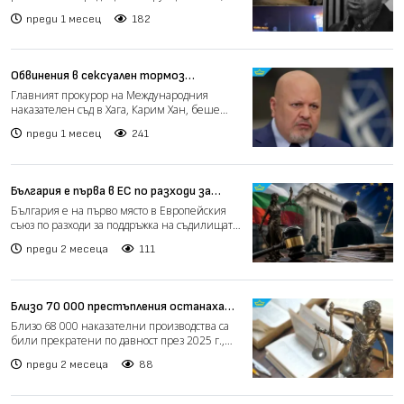
разкриват детайли за де...
преди 1 месец
182
Обвинения в сексуален тормоз
разтърсиха съда в Хага
Главният прокурор на Международния
наказателен съд в Хага, Карим Хан, беше
временно отстранен от дл...
преди 1 месец
241
България е първа в ЕС по разходи за
съдилища като дял от БВП
България е на първо място в Европейския
съюз по разходи за поддръжка на съдилищата
като дял от брут...
преди 2 месеца
111
Близо 70 000 престъпления останаха
без наказания заради изтекла давност
Близо 68 000 наказателни производства са
били прекратени по давност през 2025 г.,
показват данните...
преди 2 месеца
88