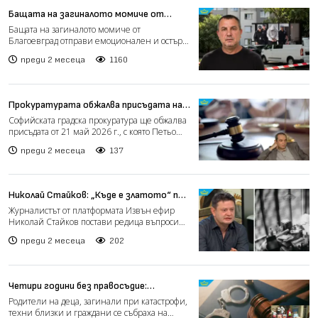
Бащата на загиналото момиче от
Благоевград с остър призив към
Бащата на загиналото момиче от
институциите (видео)
Благоевград отправи емоционален и остър
призив към държавните инстит...
преди 2 месеца
1160
Прокуратурата обжалва присъдата на
Петьо Петров по обвинението за
Софийската градска прокуратура ще обжалва
документна измама (видео)
присъдата от 21 май 2026 г., с която Петьо
Петров – извес...
преди 2 месеца
137
Николай Стайков: „Къде е златото“ по
делото „Осемте джуджета“? (видео)
Журналистът от платформата Извън ефир
Николай Стайков постави редица въпроси
около развитието на ск...
преди 2 месеца
202
Четири години без правосъдие:
Родители настояват за справедливост
Родители на деца, загинали при катастрофи,
за смъртта на млад моторист (видео)
техни близки и граждани се събраха на