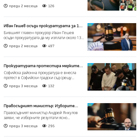
протест пред Съдеб...
преди 2 месеца
126
Иван Гешев осъди прокуратурата за 130
000 евро обезщетение
Бившият главен прокурор Иван Гешев
осъди прокуратурата да му изплати около 130
000 евро (251 468 ле...
преди 2 месеца
497
Прокуратурата протестира мерките
на подсъдимите по случая „Хасърджиев“
Софийска районна прокуратура е внесла
протест в Софийски градски съд срещу
определените мерки за не...
преди 3 месеца
132
Правосъдният министър: Изборите
имат своя победител, сега е време за
Правосъдният министър Андрей Янкулов
съдебна реформа
заяви, че изборните резултати ясно
очертават както победител в...
преди 3 месеца
295