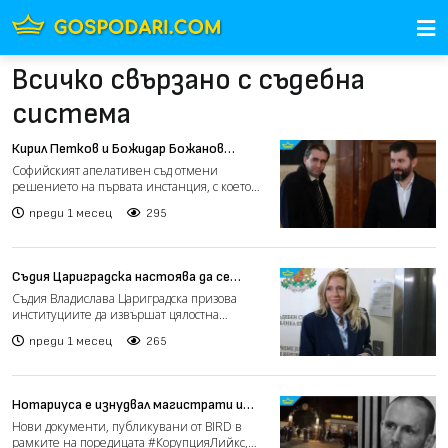
Всичко свързано с съдебна
система
Кирил Петков и Божидар Божанов
отново отиват на съд
Софийският апелативен съд отмени
решението на първата инстанция, с което
делото срещу Кирил Петков...
преди 1 месец
295
Съдия Цариградска настоява да се
провери кой е следил магистрати и с
Съдия Владислава Цариградска призова
какъв резултат
институциите да извършат цялостна
проверка на всички случаи, в...
преди 1 месец
265
Нотариуса е изнудвал магистрати и
данъчни с компромати, сочат нови
Нови документи, публикувани от BIRD в
документи
рамките на поредицата #КорупцияЛийкс,