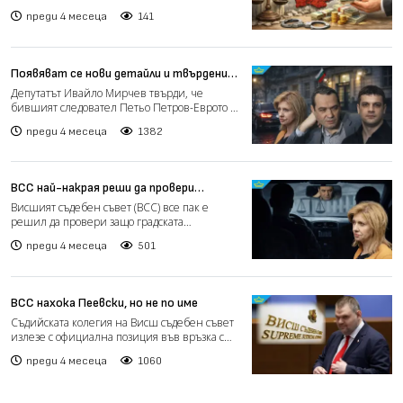
изготвен от Фон...
преди 4 месеца
141
Появяват се нови детайли и твърдения
за връзки между Еврото, Русинова и
Депутатът Ивайло Мирчев твърди, че
Таки
бившият следовател Петьо Петров-Еврото и
прокурорката Емилия Рус...
преди 4 месеца
1382
ВСС най-накрая реши да провери
пътуванията на Русинова с Петьо
Висшият съдебен съвет (ВСС) все пак е
Еврото
решил да провери защо градската
прокурорка на София Емилия Ру...
преди 4 месеца
501
ВСС нахока Пеевски, но не по име
Съдийската колегия на Висш съдебен съвет
излезе с официална позиция във връзка с
изказвания на Деля...
преди 4 месеца
1060