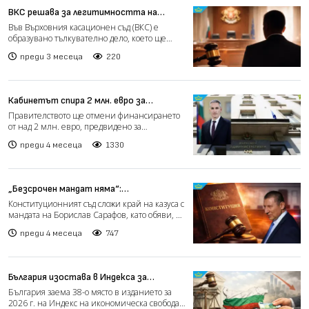
ВКС решава за легитимността на
Сарафов
Във Върховния касационен съд (ВКС) е
образувано тълкувателно дело, което ще
реши ключов въпрос – им...
преди 3 месеца
220
Кабинетът спира 2 млн. евро за
разширение на ВАС
Правителството ще отмени финансирането
от над 2 млн. евро, предвидено за
разширяване на Върховния а...
преди 4 месеца
1330
„Безсрочен мандат няма“:
Конституционният съд поряза Сарафов
Конституционният съд сложи край на казуса с
мандата на Борислав Сарафов, като обяви, че
той не може...
преди 4 месеца
747
България изостава в Индекса за
икономическа свобода заради корупция
България заема 38-о място в изданието за
и слаб съд
2026 г. на Индекс на икономическа свобода,