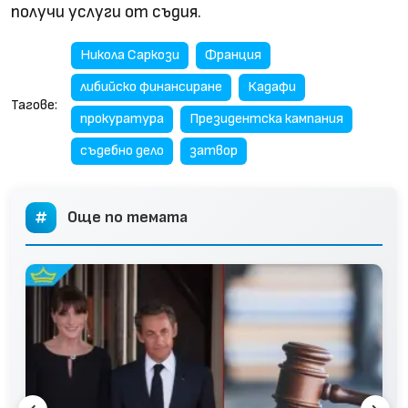
получи услуги от съдия.
Никола Саркози
Франция
либийско финансиране
Кадафи
Тагове:
прокуратура
Президентска кампания
съдебно дело
затвор
Още по темата