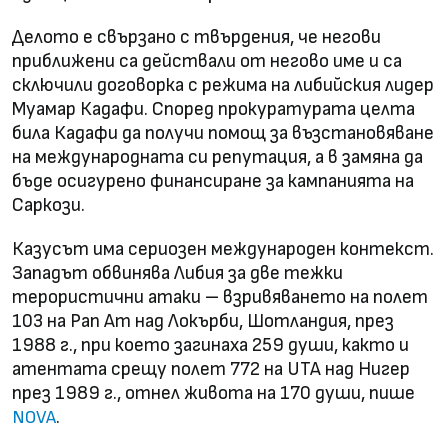
Делото е свързано с твърдения, че негови
приближени са действали от негово име и са
сключили договорка с режима на либийския лидер
Муамар Кадафи. Според прокуратурата целта
била Кадафи да получи помощ за възстановяване
на международната си репутация, а в замяна да
бъде осигурено финансиране за кампанията на
Саркози.
Казусът има сериозен международен контекст.
Западът обвинява Либия за две тежки
терористични атаки – взривяването на полет
103 на Pan Am над Локърби, Шотландия, през
1988 г., при което загинаха 259 души, както и
атентата срещу полет 772 на UTA над Нигер
през 1989 г., отнел живота на 170 души, пише
.
NOVA