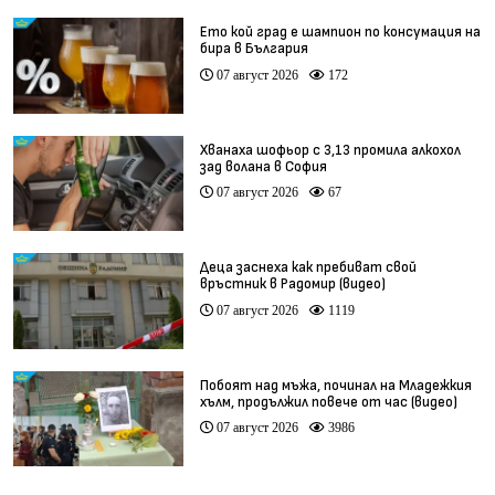
Ето кой град е шампион по консумация на
бира в България
07 август 2026
172
Хванаха шофьор с 3,13 промила алкохол
зад волана в София
07 август 2026
67
Деца заснеха как пребиват свой
връстник в Радомир (видео)
07 август 2026
1119
Побоят над мъжа, починал на Младежкия
хълм, продължил повече от час (видео)
07 август 2026
3986