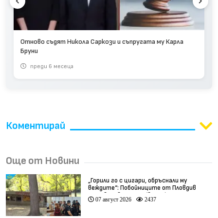
Отново съдят Никола Саркози и съпругата му Карла
Бруни
преди 6 месеца
Коментирай
Още от Новини
„Горили го с цигари, обръснали му
веждите“: Побойниците от Пловдив
остават в ареста (видео)
07 август 2026
2437