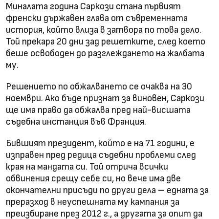
Миналата година Саркози стана първият
френски държавен глава от съвременната
история, който влиза в затвора по това дело.
Той прекара 20 дни зад решетките, след което
беше освободен до разглеждането на жалбата
му.
Решението по обжалването се очаква на 30
ноември. Ако бъде признат за виновен, Саркози
ще има право да обжалва пред най-висшата
съдебна инстанция във Франция.
Бившият президент, който е на 71 години, е
изправен пред редица съдебни проблеми след
края на мандата си. Той отрича всички
обвинения срещу себе си, но вече има две
окончателни присъди по други дела – едната за
преразход в неуспешната му кампания за
преизбиране през 2012 г., а другата за опит да