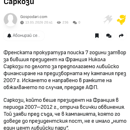
Саркози
Gospodari.com
13.05.2026 20:41
236
0
Абонирай се...
Френската прокуратура поиска 7 години затвор
за бившия президент на Франция Никола
Саркози по делото за предполагаемо либийско
финансиране на предизборната му кампания през
2007 г. Искането е направено в рамките на
обжалването по случая, предаде АФП.
Саркози, който беше президент на Франция в
периода 2007–2012 г., отрича всички обвинения.
Той заяви пред съда, че в кампанията, която го
доведе до президентския пост, не е имало „нито
един цент либийски пари“.