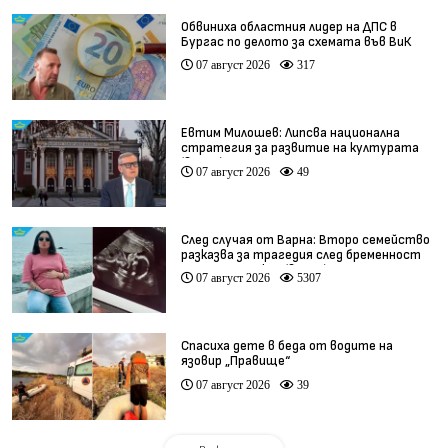
Обвиниха областния лидер на ДПС в
Бургас по делото за схемата във ВиК
07 август 2026
317
Евтим Милошев: Липсва национална
стратегия за развитие на културата
(видео)
07 август 2026
49
След случая от Варна: Второ семейство
разказва за трагедия след бременност
при същия лекар (видео)
07 август 2026
5307
Спасиха дете в беда от водите на
язовир „Правище“
07 август 2026
39