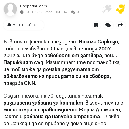
Gospodari.com
10.11.2025 17:22
314
0
Абонирай се...
Бившият френски президент
Никола Саркози
,
който оглавяваше Франция в периода
2007–
2012 г.
, ще бъде
освободен от затвора
, реши
Парижкият съд
. Магистратите постановиха,
че той може да
дочака резултата от
обжалването на присъдата си на свобода
,
предава CNN.
Съдът наложи на 70-годишния политик
разширена забрана за контакт
, включително с
министъра на правосъдието Жерал Дарманен
,
както и
забрана да напуска страната
. Очаква
се Саркози да се прибере у дома още днес.