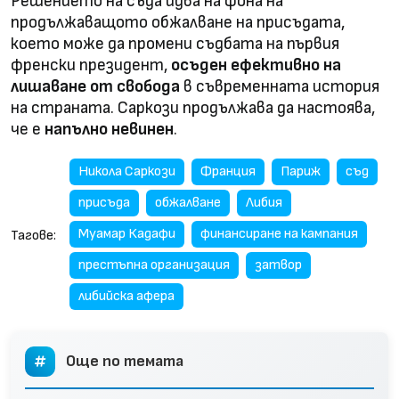
Решението на съда идва на фона на
продължаващото обжалване на присъдата,
което може да промени съдбата на първия
френски президент,
осъден ефективно на
лишаване от свобода
в съвременната история
на страната. Саркози продължава да настоява,
че е
напълно невинен
.
Никола Саркози
Франция
Париж
съд
присъда
обжалване
Либия
Муамар Кадафи
финансиране на кампания
Тагове:
престъпна организация
затвор
либийска афера
Още по темата