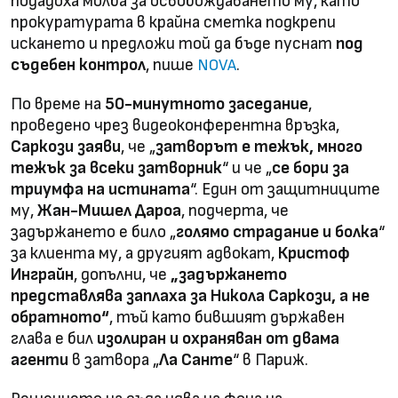
подадоха молба за освобождаването му, като
прокуратурата в крайна сметка подкрепи
искането и предложи той да бъде пуснат
под
съдебен контрол
, пише
.
NOVA
По време на
50-минутното заседание
,
проведено чрез видеоконферентна връзка,
Саркози заяви
, че „
затворът е тежък, много
тежък за всеки затворник
“ и че „
се бори за
триумфа на истината
“. Един от защитниците
му,
Жан-Мишел Дароа
, подчерта, че
задържането е било „
голямо страдание и болка
“
за клиента му, а другият адвокат,
Кристоф
Инграйн
, допълни, че
„задържането
представлява заплаха за Никола Саркози, а не
обратното“
, тъй като бившият държавен
глава е бил
изолиран и охраняван от двама
агенти
в затвора „
Ла Санте
“ в Париж.