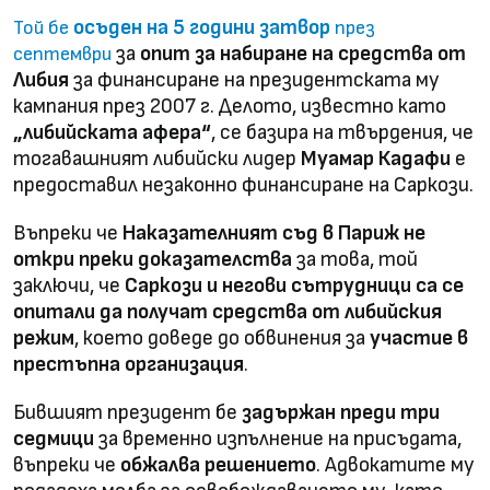
осъден на 5 години затвор
Той бе
през
за
опит за набиране на средства от
септември
Либия
за финансиране на президентската му
кампания през 2007 г. Делото, известно като
„либийската афера“
, се базира на твърдения, че
тогавашният либийски лидер
Муамар Кадафи
е
предоставил незаконно финансиране на Саркози.
Въпреки че
Наказателният съд в Париж не
откри преки доказателства
за това, той
заключи, че
Саркози и негови сътрудници са се
опитали да получат средства от либийския
режим
, което доведе до обвинения за
участие в
престъпна организация
.
Бившият президент бе
задържан преди три
седмици
за временно изпълнение на присъдата,
въпреки че
обжалва решението
. Адвокатите му