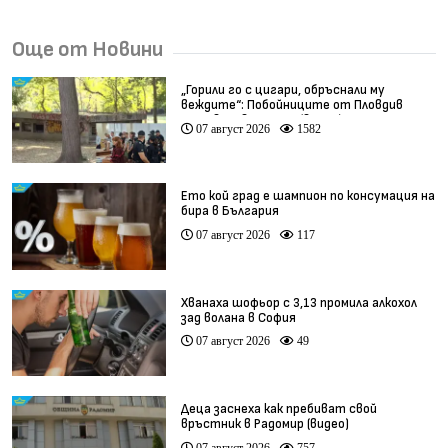
Още от Новини
„Горили го с цигари, обръснали му
веждите“: Побойниците от Пловдив
остават в ареста (видео)
07 август 2026
1582
Ето кой град е шампион по консумация на
бира в България
07 август 2026
117
Хванаха шофьор с 3,13 промила алкохол
зад волана в София
07 август 2026
49
Деца заснеха как пребиват свой
връстник в Радомир (видео)
07 август 2026
757