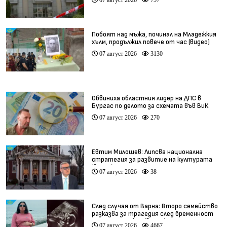
Побоят над мъжа, починал на Младежкия
хълм, продължил повече от час (видео)
07 август 2026
3130
Обвиниха областния лидер на ДПС в
Бургас по делото за схемата във ВиК
07 август 2026
270
Евтим Милошев: Липсва национална
стратегия за развитие на културата
(видео)
07 август 2026
38
След случая от Варна: Второ семейство
разказва за трагедия след бременност
при същия лекар (видео)
07 август 2026
4667