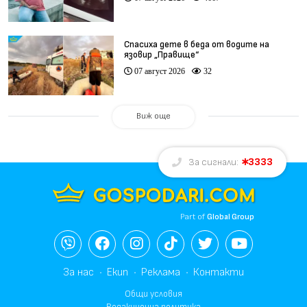
Спасиха дете в беда от водите на
язовир „Правище“
07 август 2026
32
Виж още
3333
За сигнали:
Part of
Global Group
За нас
Екип
Реклама
Контакти
Общи условия
Редакционна политика