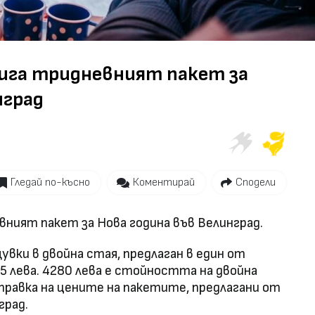
Video
тига тридневният пакет за
нград
Гледай по-късно
Коментирай
Сподели
вният пакет за Нова година във Велинград.
вки в двойна стая, предлаган в един от
25 лева. 4280 лева е стойността на двойна
 справка на цените на пакетите, предлагани от
град.