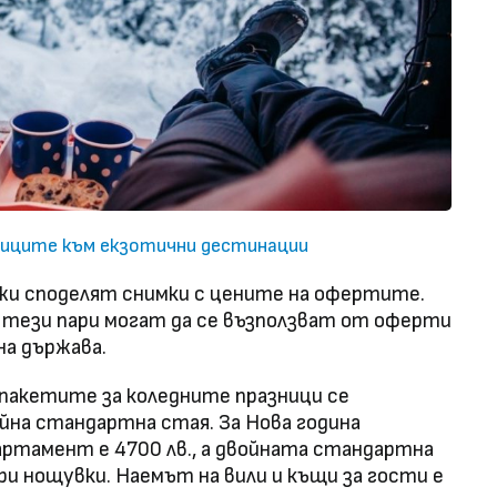
ниците към екзотични дестинации
и споделят снимки с цените на офертите.
 тези пари могат да се възползват от оферти
на държава.
пакетите за коледните празници се
йна стандартна стая. За Нова година
ртамент е 4700 лв., а двойната стандартна
три нощувки. Наемът на вили и къщи за гости е