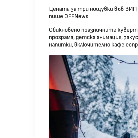
Цената за три нощувки във ВИП-
пише OFFNews.
Обикновено празничните куверт
програма, детска анимация, закус
напитки, включително кафе еспре