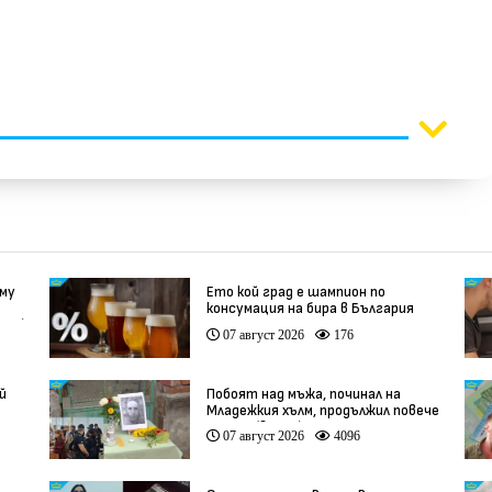
 му
Ето кой град е шампион по
консумация на бира в България
део)
07 август 2026
176
й
Побоят над мъжа, починал на
Младежкия хълм, продължил повече
от час (видео)
07 август 2026
4096