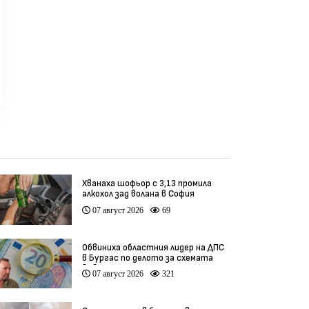
Хванаха шофьор с 3,13 промила
алкохол зад волана в София
07 август 2026
69
Обвиниха областния лидер на ДПС
в Бургас по делото за схемата
във ВиК
07 август 2026
321