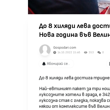
До 8 хиляди лева дос
Нова година във Вели
Gospodari.com
14.10.2022 15:48
353
0
Абонирай се...
До 8 хиляди лева достига тридне
Най-евтиният пакет за три нощу
луксозните хотели в града, е 34
луксозна стая с гледка, показва
някои от комплексите във Велин