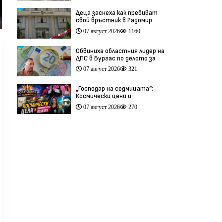
Деца заснеха как пребиват
свой връстник в Радомир
(видео)
07 август 2026
1160
Обвиниха областния лидер на
ДПС в Бургас по делото за
схемата във ВиК
07 август 2026
321
„Господар на седмицата“:
Космически цени и
инфлуенсърски изцепки
07 август 2026
270
(видео)