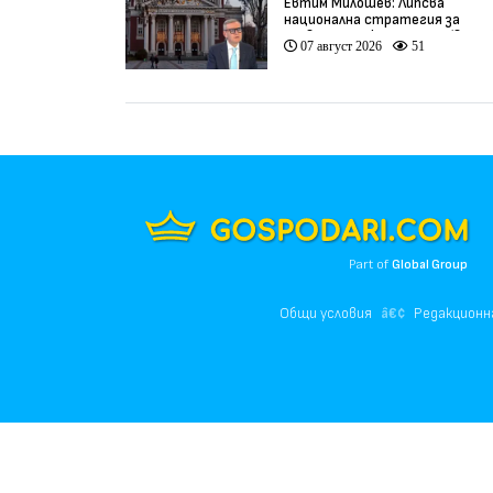
Евтим Милошев: Липсва
национална стратегия за
развитие на културата (видео
07 август 2026
51
Part of
Global Group
Общи условия
Редакционн