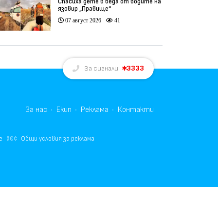
Спасиха дете в беда от водите на
язовир „Правище“
07 август 2026
41
3333
За сигнали:
За нас
Екип
Реклама
Контакти
е
Общи условия за реклама