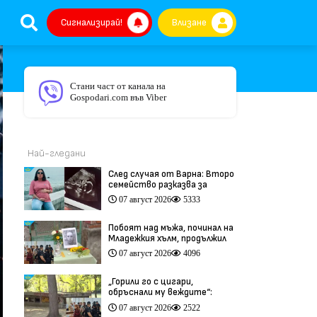
Сигнализирай!
Влизане
Стани част от канала на
Gospodari.com във Viber
Най-гледани
След случая от Варна: Второ
семейство разказва за
трагедия след бременност
07 август 2026
5333
при същия лекар (видео)
Побоят над мъжа, починал на
Младежкия хълм, продължил
повече от час (видео)
07 август 2026
4096
„Горили го с цигари,
обръснали му веждите“:
Побойниците от Пловдив
07 август 2026
2522
остават в ареста (видео)