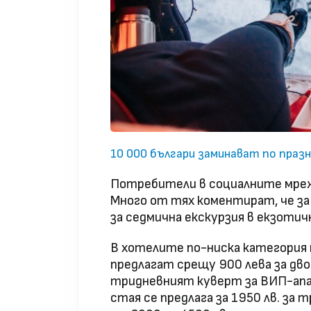
10 000 българи заминават по праз
Потребители в социалните мреж
Много от тях коментират, че за
за седмична екскурзия в екзотич
В хотелите по-ниска категория 
предлагат срещу 900 лева за дво
тридневният куверт за ВИП-апа
стая се предлага за 1950 лв. за 