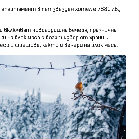
апартамент в петзвезден хотел е 7880 лв.,
и включват новогодишна вечеря, празнична
ки на блок маса с богат избор от храни и
со и фрешове, както и вечери на блок маса.