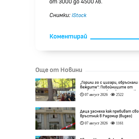
от 3000 до 4500 лв.
Снимки:
iStock
Коментирай
Още от Новини
„Горили го с цигари, обръснали
веждите“: Побойниците от
Пловдив остават в ареста (ви
07 август 2026
2522
Деца заснеха как пребиват сво
връстник в Радомир (видео)
07 август 2026
1161