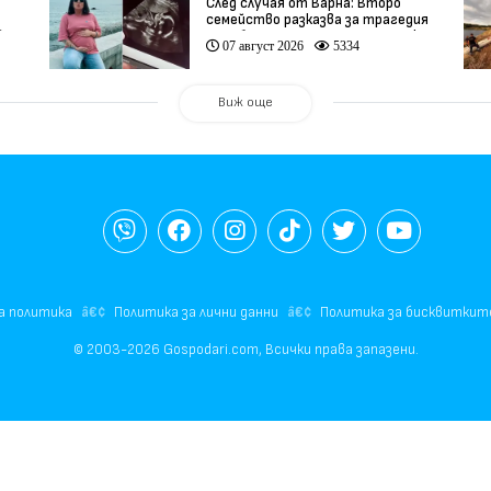
След случая от Варна: Второ
семейство разказва за трагедия
)
след бременност при същия лекар
07 август 2026
5334
(видео)
Виж още
а политика
Политика за лични данни
Политика за бисквиткит
© 2003-2026 Gospodari.com, Всички права запазени.