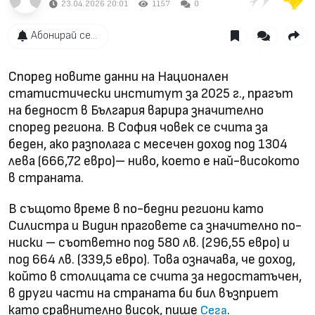
23.04.2026 20:01
1157
0
Абонирай се...
Според новите данни на Национален
статистически институт за 2025 г., прагът
на бедност в България варира значително
според региона. В София човек се счита за
беден, ако разполага с месечен доход под 1304
лева (666,72 евро)– ниво, което е най-високото
в страната.
В същото време в по-бедни региони като
Силистра и Видин праговете са значително по-
ниски – съответно под 580 лв. (296,55 евро) и
под 664 лв. (339,5 евро). Това означава, че доход,
който в столицата се счита за недостатъчен,
в други части на страната би бил възприет
като сравнително висок, пише
.
Сега