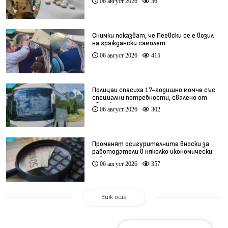
06 август 2026
56
Снимки показват, че Пеевски се е возил
на граждански самолет
06 август 2026
415
Полицаи спасиха 17-годишно момче със
специални потребности, свалено от
автобус
06 август 2026
302
Променят осигурителните вноски за
работодатели в няколко икономически
дейности
06 август 2026
357
Виж още