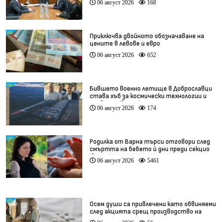
06 август 2026
168
Приключва двойното обозначаване на
цените в левове и евро
06 август 2026
652
Бившето военно летище в Доброславци
става хъб за космически технологии и
иновации (видео)
06 август 2026
174
Родилка от Варна търси отговори след
смъртта на бебето ѝ дни преди секцио
(видео)
06 август 2026
5461
Осем души са привлечени като обвиняеми
след акцията срещ производство на
фентанил