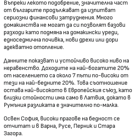
Въпреки лекото подобрение, значителна част
от българите продължават да изпитват
сериозни финансови затруднения. Много
домакинства не могат да си позволят базови
разходи като подмяна на домакински уреди,
едноседмична почивка, нови дрехи или дори
адекватно отопление.
Данните показват и устойчиво високо ниво на
неравенство. Доходите на най-богатите 20%
от населението са около 7 пъти по-високи от
тези на най-бедните 20%. Това съотношение
остава най-високото в Европейския съюз, като
близки стойности има само в Латвия, докато в
Румъния разликата е значително по-малка.
Освен София, високи прагове на бедност се
отчитат и в Варна, Русе, Перник и Стара
Загора.