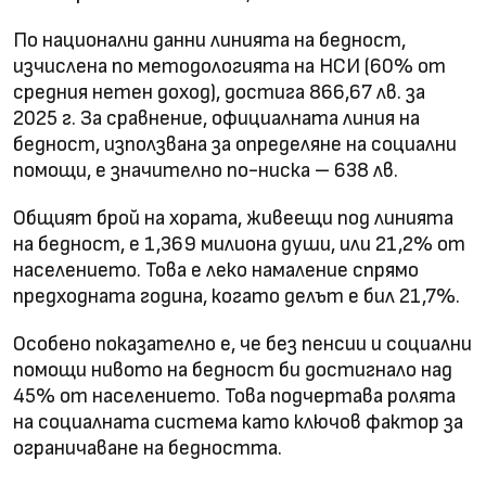
По национални данни линията на бедност,
изчислена по методологията на НСИ (60% от
средния нетен доход), достига 866,67 лв. за
2025 г. За сравнение, официалната линия на
бедност, използвана за определяне на социални
помощи, е значително по-ниска – 638 лв.
Общият брой на хората, живеещи под линията
на бедност, е 1,369 милиона души, или 21,2% от
населението. Това е леко намаление спрямо
предходната година, когато делът е бил 21,7%.
Особено показателно е, че без пенсии и социални
помощи нивото на бедност би достигнало над
45% от населението. Това подчертава ролята
на социалната система като ключов фактор за
ограничаване на бедността.