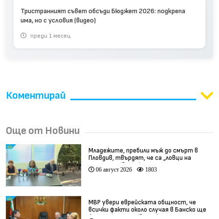
Тристранният съвет обсъди Бюджет 2026: подкрепа
има, но с условия (видео)
преди 1 месец
Коментирай
Още от Новини
Младежите, пребили мъж до смърт в
Пловдив, твърдят, че са „ловци на
педофили” (видео)
06 август 2026
1803
МВР увери еврейската общност, че
всички факти около случая в Банско ще
бъдат изяснени (видео)