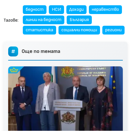
бедност
НСИ
Доходи
неравенство
линии на бедност
България
Тагове:
статистика
социални помощи
региони
Още по темата