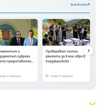
Виж всички
Про
ламентът и
Проверяват пътни
общ
зидентът избраха
ремонти за 9 млн. евро в
път
ите представители
Кърджалийско
Кър
омисията за
зло
тиводействие на
упцията
реди 2 седмици
преди 3 седмици
п