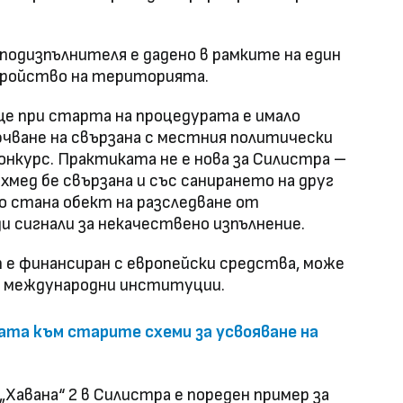
подизпълнителя е дадено в рамките на един
тройство на територията.
ще при старта на процедурата е имало
ючване на свързана с местния политически
конкурс. Практиката не е нова за Силистра –
ехмед бе свързана и със санирането на друг
о стана обект на разследване от
и сигнали за некачествено изпълнение.
е финансиран с европейски средства, може
т международни институции.
та към старите схеми за усвояване на
„Хавана“ 2 в Силистра е пореден пример за