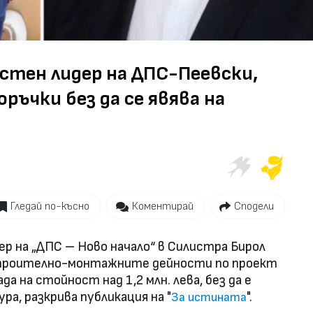
астен лидер на ДПС-Пеевски,
ръчки без да се явява на
Гледай по-късно
Коментирай
Сподели
ер на „ДПС – Ново начало“ в Силистра Бирол
строително-монтажните дейности по проект
да на стойност над 1,2 млн. лева, без да е
ра, разкрива публикация на "
".
За истината