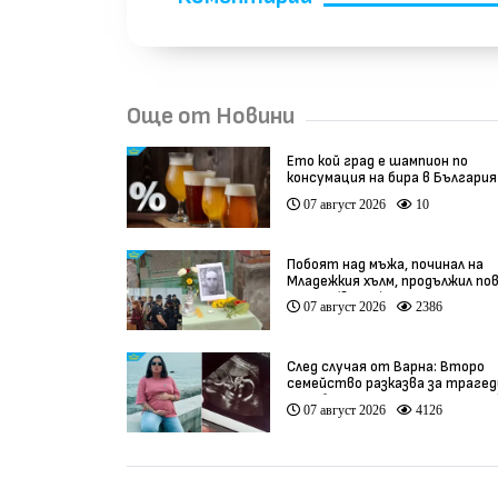
Още от Новини
Ето кой град е шампион по
консумация на бира в България
07 август 2026
10
Побоят над мъжа, починал на
Младежкия хълм, продължил по
от час (видео)
07 август 2026
2386
След случая от Варна: Второ
семейство разказва за трагед
след бременност при същия ле
07 август 2026
4126
(видео)