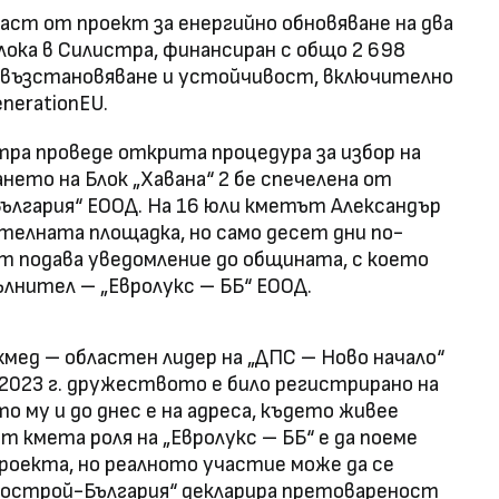
 част от проект за енергийно обновяване на два
ока в Силистра, финансиран с общо 2 698
за възстановяване и устойчивост, включително
nerationEU.
тра проведе открита процедура за избор на
нето на Блок „Хавана“ 2 бе спечелена от
лгария“ ЕООД. На 16 юли кметът Александър
елната площадка, но само десет дни по-
ят подава уведомление до общината, с което
ълнител – „Евролукс – ББ“ ЕООД.
мед – областен лидер на „ДПС – Ново начало“
 2023 г. дружеството е било регистрирано на
о му и до днес е на адреса, където живее
 кмета роля на „Евролукс – ББ“ е да поеме
оекта, но реалното участие може да се
рострой-България“ декларира претовареност