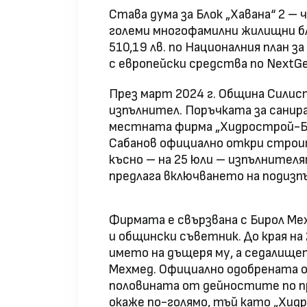
Става дума за Блок „Хавана“ 2 –
големи многофамилни жилищни бл
510,19 лв. по Националния план 
с европейски средства по NextGe
През март 2024 г. Община Силис
изпълнител. Поръчката за санира
местната фирма „Хидрострой-Бъ
Сабанов официално откри строит
късно – на 25 юли – изпълнител
предлага включването на подизп
Фирмата е свързвана с Бирол Мех
и общински съветник. До края на
името на дъщеря му, а седалищет
Мехмед. Официално одобрената от
половината от дейностите по пр
окаже по-голямо, тъй като „Хид