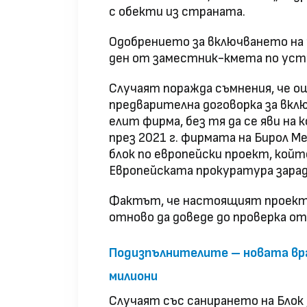
с обекти из страната.
Одобрението за включването на 
ден от заместник-кмета по ус
Случаят поражда съмнения, че о
предварителна договорка за вкл
елит фирма, без тя да се яви на 
през 2021 г. фирмата на Бирол М
блок по европейски проект, койт
Европейската прокуратура зарад
Фактът, че настоящият проект 
отново да доведе до проверка о
Подизпълнителите – новата вра
милиони
Случаят със санирането на Блок 