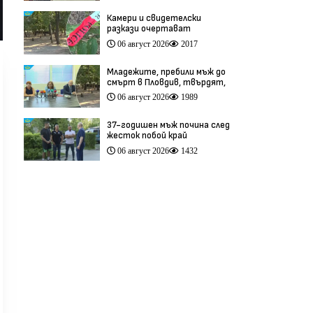
Камери и свидетелски
разкази очертават
хронологията на фаталния
06 август 2026
2017
побой край Младежкия хълм
(видео)
Младежите, пребили мъж до
смърт в Пловдив, твърдят,
че са „ловци на педофили”
06 август 2026
1989
(видео)
37-годишен мъж почина след
жесток побой край
Младежкия хълм в Пловдив
06 август 2026
1432
(видео)