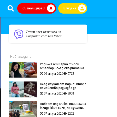
Сигнализирай!
Влизане
Стани част от канала на
Gospodari.com във Viber
Най-гледани
Родилка от Варна търси
отговори след смъртта на
бебето ѝ дни преди секцио
06 август 2026
5725
(видео)
След случая от Варна: Второ
семейство разказва за
трагедия след бременност
07 август 2026
3968
при същия лекар (видео)
Побоят над мъжа, починал на
Младежкия хълм, продължил
повече от час (видео)
07 август 2026
2202