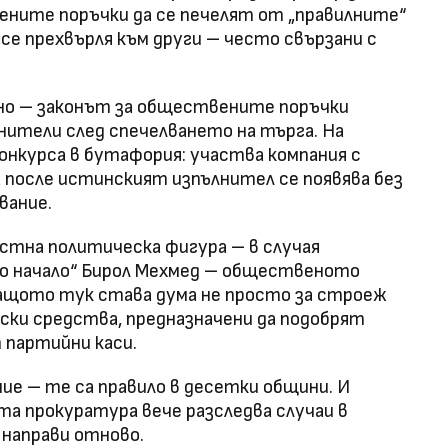
ените поръчки да се печелят от „правилните“
 се прехвърля към други – често свързани с
нно – законът за обществените поръчки
нители след спечелването на търга. На
онкурса в бутафория: участва компания с
а после истинският изпълнител се появява без
вание.
естна политическа фигура – в случая
во начало“ Бирол Мехмед – общественото
Защото тук става дума не просто за строеж
ейски средства, предназначени да подобрят
т партийни каси.
ие – те са правило в десетки общини. И
ата прокуратура вече разследва случаи в
 направи отново.