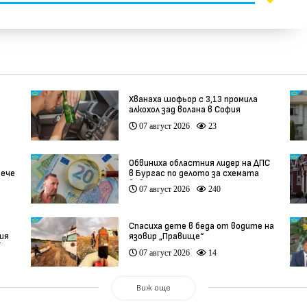
Хванаха шофьор с 3,13 промила
алкохол зад волана в София
07 август 2026
23
Обвиниха областния лидер на ДПС
вече
в Бургас по делото за схемата
във ВиК
07 август 2026
240
Спасиха дете в беда от водите на
ия
язовир „Правище“
кар
07 август 2026
14
Виж още