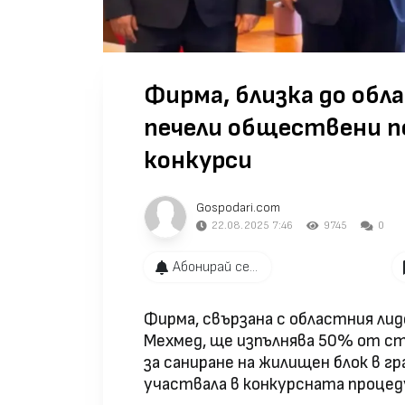
Фирма, близка до обл
печели обществени по
конкурси
Gospodari.com
22.08.2025 7:46
9745
0
Абонирай се...
Фирма, свързана с областния лид
Мехмед, ще изпълнява 50% от 
за саниране на жилищен блок в гра
участвала в конкурсната процеду