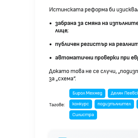
Истинската реформа би изисквал
забрана за смяна на изпълнит
лице
;
публичен регистър на реални
автоматични проверки при ев
Докато това не се случи, „подиз
за „схема“.
Бирол Мехмед
Делян Пеевс
конкурс
подизпълнител
Тагове:
Силистра