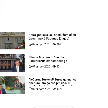
Деца заснеха как пребиват свой
връстник в Радомир (видео)
07 август 2026
407
Евтим Милошев: Липсва
национална стратегия за
развитие на културата (видео)
07 август 2026
33
Любомир Николов: Няма данни, че
пребитият до смърт мъж в
Пловдив е бил педофил (видео)
07 август 2026
1421