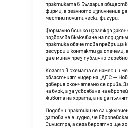
практиката в България обществ
фирми, а реалното изпълнение да
местни политически фигури.
Формално всичко изглежда зако
позволява включване на подизпъл
практика обаче това превръща к
ресурси и контакти да спечели, 
да е минал през публично съревно
Когато в схемата се намеси и м
областният лидер на „ДПС – Но
доверие окончателно се срива. 
на блок, а за усвояване на европ
живота на хората, а не да пълня
Подобни практики не са изключен
затова не е чудно, че Европейск
Силистра, а сега вероятно ще го