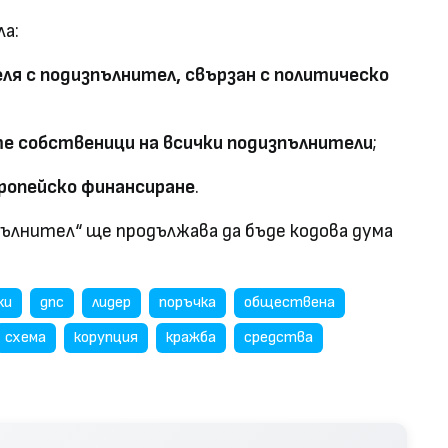
а:
еля с подизпълнител, свързан с политическо
те собственици на всички подизпълнители
;
ропейско финансиране
.
пълнител“ ще продължава да бъде кодова дума
ки
дпс
лидер
поръчка
обществена
схема
корупция
кражба
средства