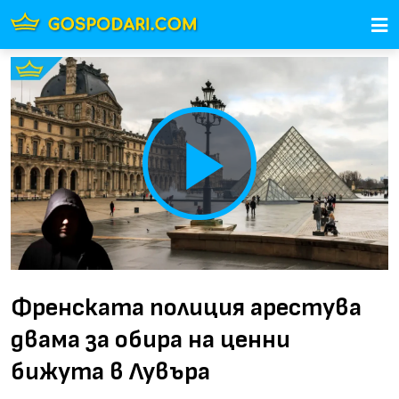
Play
Video
Френската полиция арестува
двама за обира на ценни
бижута в Лувъра