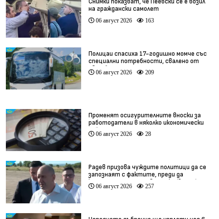
Снимки показват, че Пеевски се е возил
на граждански самолет
06 август 2026
163
Полицаи спасиха 17-годишно момче със
специални потребности, свалено от
автобус
06 август 2026
209
Променят осигурителните вноски за
работодатели в няколко икономически
дейности
06 август 2026
28
Радев призова чуждите политици да се
запознаят с фактите, преди да
коментират случая в Банско (видео)
06 август 2026
257