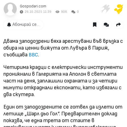
Gospodari.com
26.10.2025 11:39
908
0
Абонирай се...
Двама заподозрени бяха арестувани във връзка с
обира на ценни бижута от Лувъра в Париж,
съобщава
.
BBC
Четирима крадци с електрически инструменти
проникнали в Галерията на Аполон в светлата
част на деня, заплашили охраната и за четири
минути откраднали експонати, като избягали с
два скутера.
Един от заподозрените се готвел да излети от
летище „Шарл дьо Гол“. Предварителен доклад
показва, че една трета от стаите в