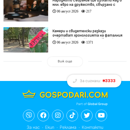
Народното събрание ще изплати над 6
млн. евро на дружество, свързано с
Баневи
06 август 2026
217
Камери и свидетелски разкази
очертават хронологията на фаталния
побой край Младежкия хълм (видео)
06 август 2026
1371
Виж още
3333
За сигнали:
Part of
Global Group
За нас
Екип
Реклама
Контакти