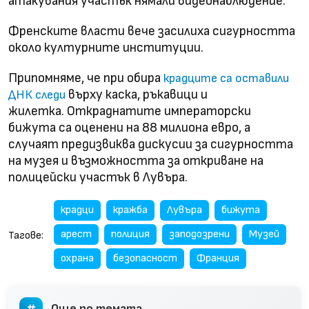
атакувания участък нямали видеонаблюдение.
Френските власти вече засилиха сигурността
около културните институции.
Припомняме, че при обира
крадците са оставили
върху каска, ръкавици и
ДНК следи
жилетка. Откраднатите императорски
бижута са оценени на 88 милиона евро, а
случаят предизвиква дискусии за сигурността
на музея и възможността за откриване на
полицейски участък в Лувъра.
крадци
кражба
Лувъра
бижута
арест
полиция
заподозрени
Музей
Тагове:
охрана
безопасност
Франция
Още по темата