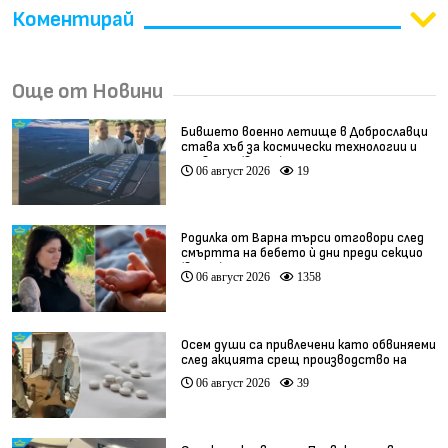
Коментирай
Още от Новини
Бившето военно летище в Доброславци
става хъб за космически технологии и
иновации (видео)
06 август 2026
19
Родилка от Варна търси отговори след
смъртта на бебето ѝ дни преди секцио
(видео)
06 август 2026
1358
Осем души са привлечени като обвиняеми
след акцията срещ производство на
фентанил
06 август 2026
39