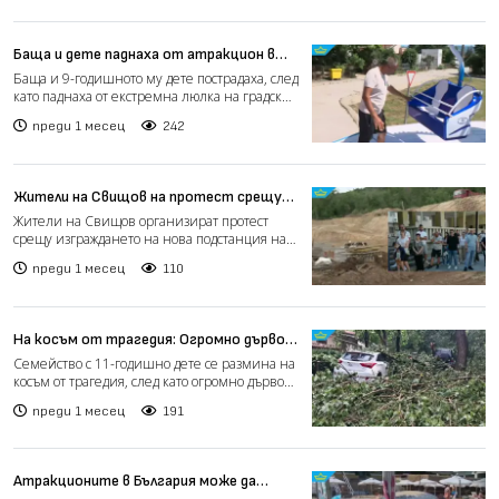
Баща и дете паднаха от атракцион в
Антоново, проверяват причините за
Баща и 9-годишното му дете пострадаха, след
аварията (видео)
като паднаха от екстремна люлка на градския
панаир в Ан...
преди 1 месец
242
Жители на Свищов на протест срещу
подстанция на ЕСО заради страх от
Жители на Свищов организират протест
свлачище (видео)
срещу изграждането на нова подстанция на
Електроенергийния сис...
преди 1 месец
110
На косъм от трагедия: Огромно дърво
смаза две коли край Пловдив (видео)
Семейство с 11-годишно дете се размина на
косъм от трагедия, след като огромно дърво
падна върху ав...
преди 1 месец
191
Атракционите в България може да