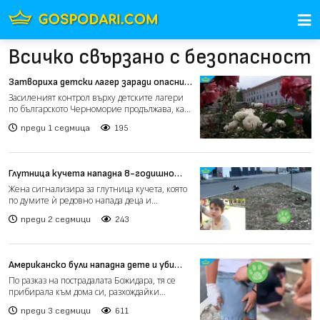
Всичко свързано с безопасност
Затвориха детски лагер заради опасни
условия, установиха 11 нарушения по
Засиленият контрол върху детските лагери
морето (видео)
по българското Черноморие продължава, като
при съвместни п...
преди 1 седмица
195
Глутница кучета нападна 8-годишно
дете на велосипед в Хисаря (видео)
Жена сигнализира за глутница кучета, която
по думите ѝ редовно напада деца и
минувачи в района на в...
преди 2 седмици
243
Американско були нападна дете и уби
домашно куче в Нови Искър (видео)
По разказ на пострадалата Божидара, тя се
прибирала към дома си, разхождайки
домашния си любимец, к...
преди 3 седмици
611