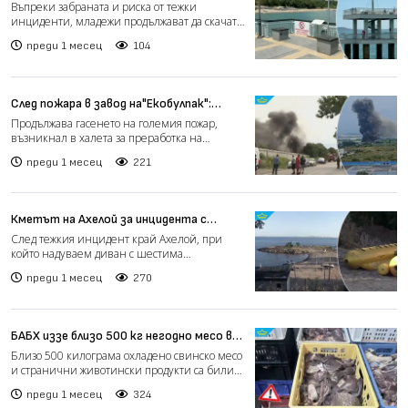
от моста в Бургас могат да бъдат
Въпреки забраната и риска от тежки
фатални (видео)
инциденти, младежи продължават да скачат
от моста в Бургас в мор...
преди 1 месец
104
След пожара в завод на"Екобулпак":
Мобилна станция следи за качеството
Продължава гасенето на големия пожар,
на въздуха (видео)
възникнал в халета за преработка на
пластмаса в София. Към 21...
преди 1 месец
221
Кметът на Ахелой за инцидента с
атракцион: Нямахме информация, че е
След тежкия инцидент край Ахелой, при
нерегистриран (видео)
който надуваем диван с шестима
тийнейджъри от Израел се удари...
преди 1 месец
270
БАБХ иззе близо 500 кг негодно месо в
предприятие в Хасково
Близо 500 килограма охладено свинско месо
и странични животински продукти са били
поставени под въз...
преди 1 месец
324