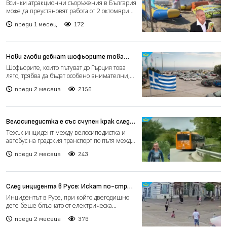
спрат работа заради административна
Всички атракционни съоръжения в България
пречка (видео)
може да преустановят работа от 2 октомври
заради администр...
преди 1 месец
172
Нови глоби дебнат шофьорите това
лято в Гърция
Шофьорите, които пътуват до Гърция това
лято, трябва да бъдат особено внимателни,
защото местните в...
преди 2 месеца
2156
Велосипедистка е със счупен крак след
инцидент с автобус по пътя Железница
Тежък инцидент между велосипедистка и
– Бистрица (видео)
автобус на градския транспорт по пътя между
Железница и Бистр...
преди 2 месеца
243
След инцидента в Русе: Искат по-строг
контрол над тротинетките (видео)
Инцидентът в Русе, при който двегодишно
дете беше блъснато от електрическа
тротинетка в пешеходна з...
преди 2 месеца
376