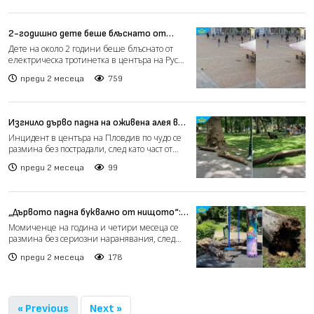
2-годишно дете беше блъснато от
тротинетка в пешеходна зона в Русе
Дете на около 2 години беше блъснато от
(видео)
електрическа тротинетка в центъра на Русе.
Инцидентът е ста...
преди 2 месеца
759
Изгнило дърво падна на оживена алея в
парк в Пловдив (видео)
Инцидент в центъра на Пловдив по чудо се
размина без пострадали, след като част от
изгнило дърво па...
преди 2 месеца
99
„Дървото падна буквално от нищото“:
Майка разказва за инцидента в парк в
Момиченце на година и четири месеца се
Чирпан (видео)
размина без сериозни наранявания, след
като сухо дърво падна...
преди 2 месеца
178
« Previous
Next »