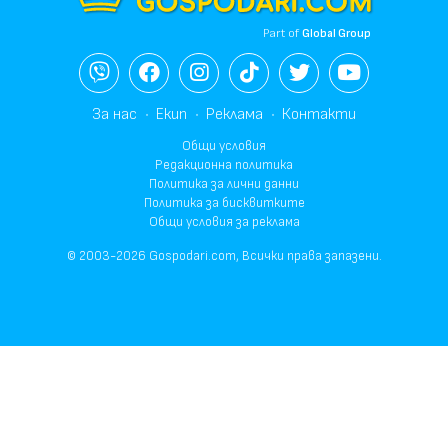
Part of
Global Group
За нас
Екип
Реклама
Контакти
Общи условия
Редакционна политика
Политика за лични данни
Политика за бисквитките
Общи условия за реклама
© 2003-2026 Gospodari.com, Всички права запазени.