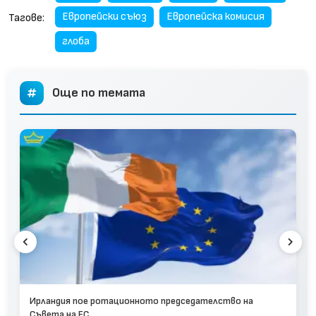
Европейски съюз
Европейска комисия
Тагове:
глоба
Още по темата
Ирландия пое ротационното председателство на
Съвета на ЕС