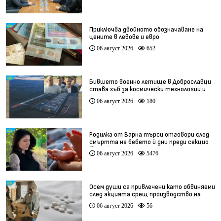
Приключва двойното обозначаване на
цените в левове и евро
06 август 2026
652
Бившето военно летище в Доброславци
става хъб за космически технологии и
иновации (видео)
06 август 2026
180
Родилка от Варна търси отговори след
смъртта на бебето ѝ дни преди секцио
(видео)
06 август 2026
5476
Осем души са привлечени като обвиняеми
след акцията срещ производство на
фентанил
06 август 2026
56