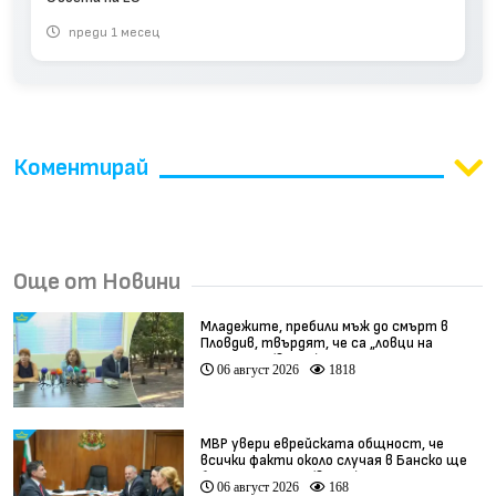
преди 1 месец
Коментирай
Още от Новини
Младежите, пребили мъж до смърт в
Пловдив, твърдят, че са „ловци на
педофили” (видео)
06 август 2026
1818
МВР увери еврейската общност, че
всички факти около случая в Банско ще
бъдат изяснени (видео)
06 август 2026
168