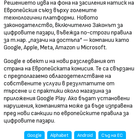
Решението идва на фона на засиления натиск на
Европейския съюз върху големите
технологични платформи. Новото
законодателство, включително Законът за
цифровите пазари, въвежда по-строги правила
за т.нар. „пазачи на достъпа“ — компании като
Google, Apple, Meta, Amazon и Microsoft.
Google е обект и на нови разследвания от
страна на Европейската комисия. Те са свързани
с предполагаемо облагодетелстване на
собствените услуги в резултатите от
търсене и с практики около магазина за
приложения Google Play. Ако бъдат установени
нарушения, компанията може да бъде изправена
пред нови санкции по европейските правила за
цифровите пазари.
Google
Alphabet
Android
Съд на ЕС