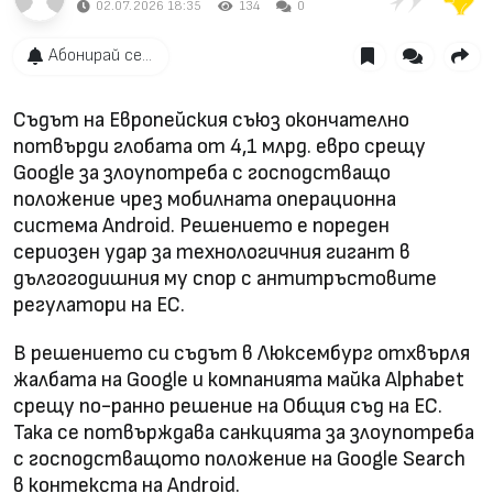
02.07.2026 18:35
134
0
Абонирай се...
Съдът на Европейския съюз окончателно
потвърди глобата от 4,1 млрд. евро срещу
Google за злоупотреба с господстващо
положение чрез мобилната операционна
система Android. Решението е пореден
сериозен удар за технологичния гигант в
дългогодишния му спор с антитръстовите
регулатори на ЕС.
В решението си съдът в Люксембург отхвърля
жалбата на Google и компанията майка Alphabet
срещу по-ранно решение на Общия съд на ЕС.
Така се потвърждава санкцията за злоупотреба
с господстващото положение на Google Search
в контекста на Android.