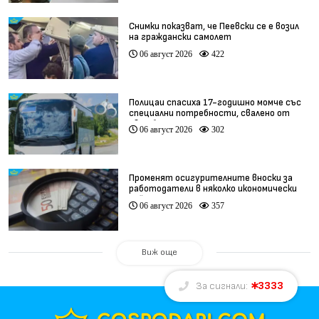
Снимки показват, че Пеевски се е возил
на граждански самолет
06 август 2026
422
Полицаи спасиха 17-годишно момче със
специални потребности, свалено от
автобус
06 август 2026
302
Променят осигурителните вноски за
работодатели в няколко икономически
дейности
06 август 2026
357
Виж още
3333
За сигнали: