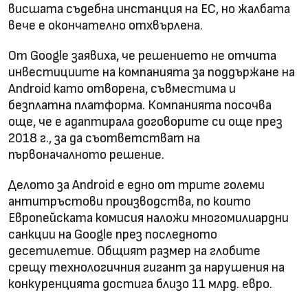
висшата съдебна инстанция на ЕС, но жалбата
вече е окончателно отхвърлена.
От Google заявиха, че решението не отчита
инвестициите на компанията за поддържане на
Android като отворена, съвместима и
безплатна платформа. Компанията посочва
още, че е адаптирала договорите си още през
2018 г., за да съответстват на
първоначалното решение.
Делото за Android е едно от трите големи
антитръстови производства, по които
Европейската комисия наложи многомилиардни
санкции на Google през последното
десетилетие. Общият размер на глобите
срещу технологичния гигант за нарушения на
конкуренцията достига близо 11 млрд. евро.