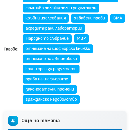
фалшиво положителни резултати
кръвни изследвания
забавени проби
ВМА
акредитирани лаборатории
Народното събрание
МВР
отнемане на шофьорски книжки
Тагове:
отнемане на автомобили
краен срок за резултати
права на шофьорите
законодателни промени
гражданско недоволство
Още по темата