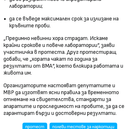
лаборатории;
да се въведе максимален срок за излизане на
кръвните проби.
„Предимно невинни хора страдат. Искаме
крайни срокове и повече лаборатории“, заяви
участничка в протеста. Друг протестиращ
добави, че „хората чакат по година за
резултати от ВМА“, което блокира работата и
живота им.
Организаторите настояват депутатите и
МВР да изготвят ясни правила за временното
отнемане на свидетелства, стандарти за
апаратите и проследимост на пробите, за да се
гарантират бързи и достоверни резултати.
протест
полеви тестове за наркотици