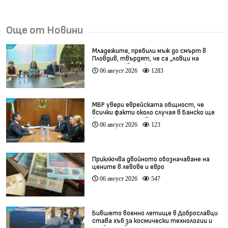
Още от Новини
Младежите, пребили мъж до смърт в
Пловдив, твърдят, че са „ловци на
педофили” (видео)
06 август 2026
1283
МВР увери еврейската общност, че
всички факти около случая в Банско ще
бъдат изяснени (видео)
06 август 2026
123
Приключва двойното обозначаване на
цените в левове и евро
06 август 2026
547
Бившето военно летище в Доброславци
става хъб за космически технологии и