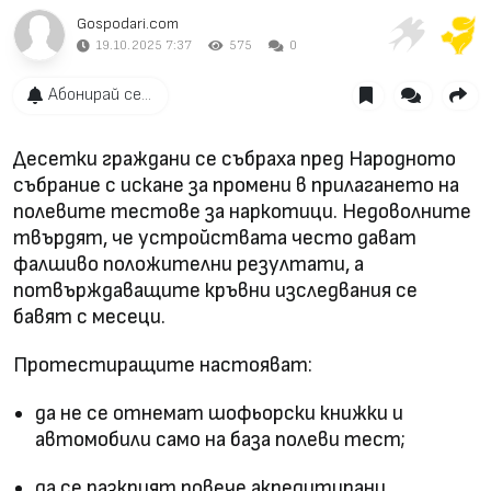
Gospodari.com
19.10.2025 7:37
575
0
Абонирай се...
Десетки граждани се събраха пред Народното
събрание с искане за промени в прилагането на
полевите тестове за наркотици. Недоволните
твърдят, че устройствата често дават
фалшиво положителни резултати, а
потвърждаващите кръвни изследвания се
бавят с месеци.
Протестиращите настояват:
да не се отнемат шофьорски книжки и
автомобили само на база полеви тест;
да се разкрият повече акредитирани