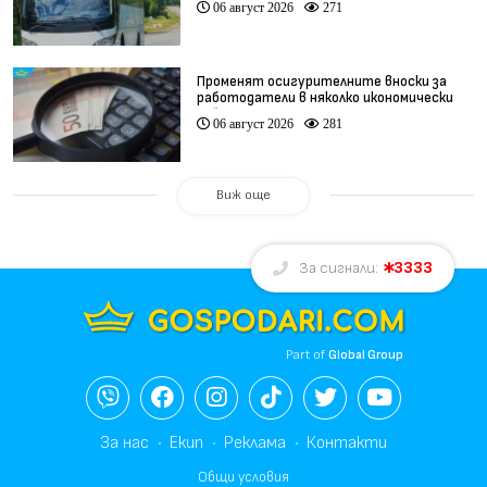
06 август 2026
271
Променят осигурителните вноски за
работодатели в няколко икономически
дейности
06 август 2026
281
Виж още
3333
За сигнали:
Part of
Global Group
За нас
Екип
Реклама
Контакти
Общи условия