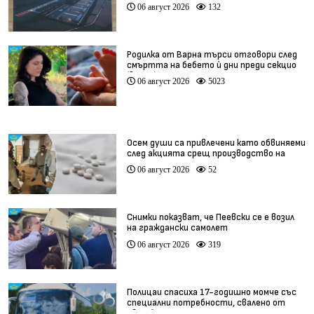
иновации (видео)
06 август 2026
132
Родилка от Варна търси отговори след
смъртта на бебето ѝ дни преди секцио
(видео)
06 август 2026
5023
Осем души са привлечени като обвиняеми
след акцията срещ производство на
фентанил
06 август 2026
52
Снимки показват, че Пеевски се е возил
на граждански самолет
06 август 2026
319
Полицаи спасиха 17-годишно момче със
специални потребности, свалено от
автобус