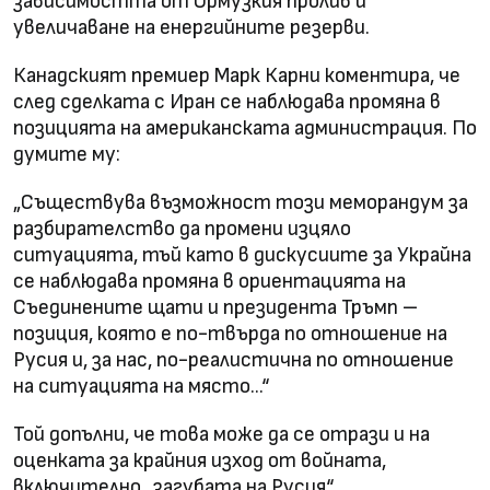
зависимостта от Ормузкия пролив и
увеличаване на енергийните резерви.
Канадският премиер Марк Карни коментира, че
след сделката с Иран се наблюдава промяна в
позицията на американската администрация. По
думите му:
„Съществува възможност този меморандум за
разбирателство да промени изцяло
ситуацията, тъй като в дискусиите за Украйна
се наблюдава промяна в ориентацията на
Съединените щати и президента Тръмп –
позиция, която е по-твърда по отношение на
Русия и, за нас, по-реалистична по отношение
на ситуацията на място…“
Той допълни, че това може да се отрази и на
оценката за крайния изход от войната,
включително „загубата на Русия“.