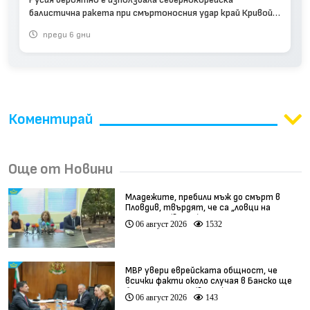
балистична ракета при смъртоносния удар край Кривой
рог в Украйна
преди 6 дни
Коментирай
Още от Новини
Младежите, пребили мъж до смърт в
Пловдив, твърдят, че са „ловци на
педофили” (видео)
06 август 2026
1532
МВР увери еврейската общност, че
всички факти около случая в Банско ще
бъдат изяснени (видео)
06 август 2026
143