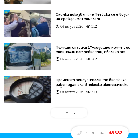
Снимки показват, че Пеевски се е возил
на граждански самолет
06 август 2026
352
Полицаи спасиха 17-годишно момче със
специални потребности, свалено от
автобус
06 август 2026
282
Променят осигурителните вноски за
работодатели в няколко икономически
дейности
06 август 2026
323
Виж още
3333
За сигнали: