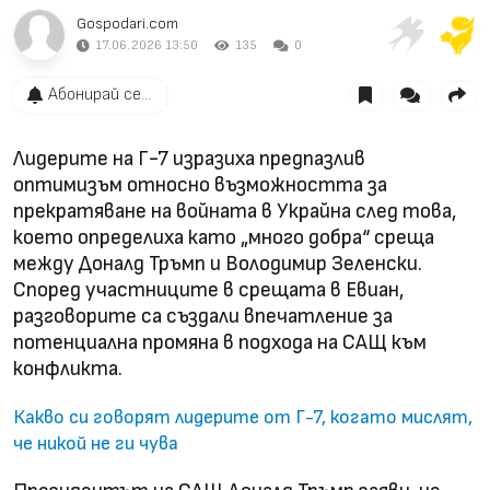
Gospodari.com
17.06.2026 13:50
135
0
Абонирай се...
Лидерите на Г-7 изразиха предпазлив
оптимизъм относно възможността за
прекратяване на войната в Украйна след това,
което определиха като „много добра“ среща
между Доналд Тръмп и Володимир Зеленски.
Според участниците в срещата в Евиан,
разговорите са създали впечатление за
потенциална промяна в подхода на САЩ към
конфликта.
Какво си говорят лидерите от Г-7, когато мислят,
че никой не ги чува