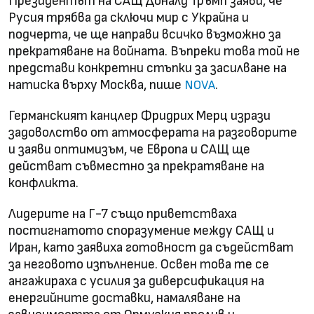
Президентът на САЩ Доналд Тръмп заяви, че
Русия трябва да сключи мир с Украйна и
подчерта, че ще направи всичко възможно за
прекратяване на войната. Въпреки това той не
представи конкретни стъпки за засилване на
натиска върху Москва, пише
.
NOVA
Германският канцлер Фридрих Мерц изрази
задоволство от атмосферата на разговорите
и заяви оптимизъм, че Европа и САЩ ще
действат съвместно за прекратяване на
конфликта.
Лидерите на Г-7 също приветстваха
постигнатото споразумение между САЩ и
Иран, като заявиха готовност да съдействат
за неговото изпълнение. Освен това те се
ангажираха с усилия за диверсификация на
енергийните доставки, намаляване на