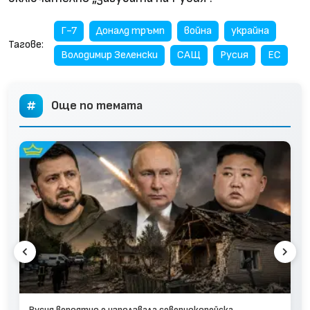
Г-7
Доналд тръмп
война
украйна
Тагове:
Володимир Зеленски
САЩ
Русия
ЕС
Още по темата
Русия вероятно е използвала севернокорейска