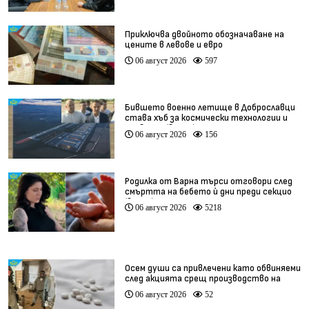
Приключва двойното обозначаване на
цените в левове и евро
06 август 2026
597
Бившето военно летище в Доброславци
става хъб за космически технологии и
иновации (видео)
06 август 2026
156
Родилка от Варна търси отговори след
смъртта на бебето ѝ дни преди секцио
(видео)
06 август 2026
5218
Осем души са привлечени като обвиняеми
след акцията срещ производство на
фентанил
06 август 2026
52