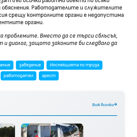
зат във всички работни обекти по всяко
 и обяснения. Работодателите и служителите
есия срещу контролните органи е недопустима
ентните органи.
на проблемите. Вместо да се търси сблъсък,
 и диалог, защото законите би следвало да
дение
заведение
Инспекцията по труда
работодател
арест
Виж всички