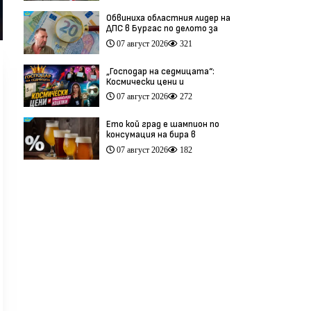
Обвиниха областния лидер на
ДПС в Бургас по делото за
схемата във ВиК
07 август 2026
321
„Господар на седмицата“:
Космически цени и
инфлуенсърски изцепки
07 август 2026
272
(видео)
Ето кой град е шампион по
консумация на бира в
България
07 август 2026
182