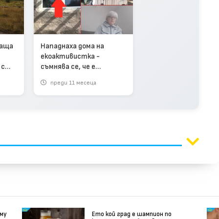
ваща
Нападнаха дома на
екоактивистка -
 с
съмнява се, че е
засегнала нечии
преди 11 месеца
интереси (видео)
 му
Ето кой град е шампион по