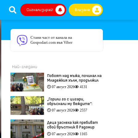
Сигнализирай!
Влизане
Стани част от канала на
Gospodari.com във Viber
Най-гледани
Побоят над мъжа, починал на
Младежкия хълм, продължил
повече от час (видео)
07 август 2026
4131
„Горили го с цигари,
обръснали му веждите“:
Побойниците от Пловдив
07 август 2026
2557
остават в ареста (видео)
Деца заснеха как пребиват
свой връстник в Радомир
(видео)
07 август 2026
1165