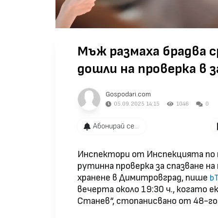
Мъж размаха брадва 
дошли на проверка в 
Gospodari.com
05.09.2025 14:15
1046
0
Абонирай се...
Инспектори от Инспекцията по т
рутинна проверка за спазване н
хранене в Димитровград, пише
b
вечерта около 19:30 ч., когато е
Станев“, стопанисвано от 48-го