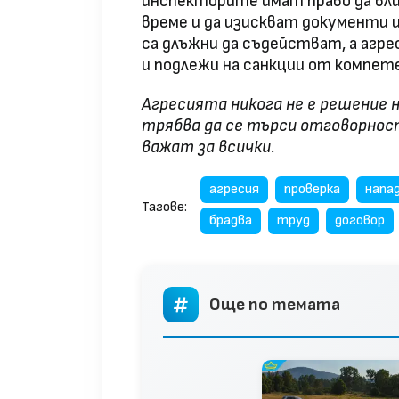
инспекторите имат право да вли
време и да изискват документи
са длъжни да съдействат, а агр
и подлежи на санкции от компет
Агресията никога не е решение 
трябва да се търси отговорност
важат за всички.
агресия
проверка
напа
Тагове:
брадва
труд
договор
Още по темата