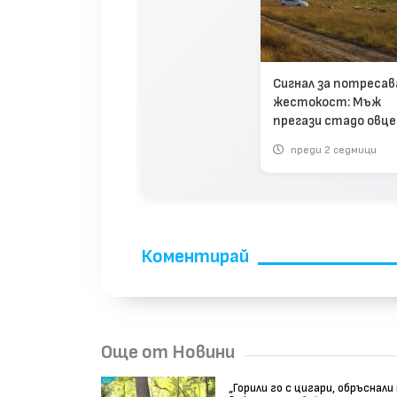
Сигнал за потреса
жестокост: Мъж
прегази стадо овце
джипа си (видео)
преди 2 седмици
Коментирай
Още от Новини
„Горили го с цигари, обръснали