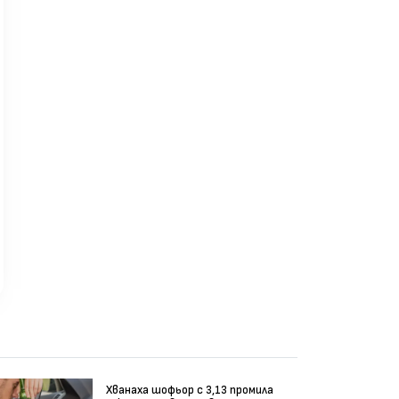
Хванаха шофьор с 3,13 промила