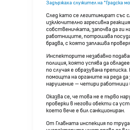
Задържаха служител на "Градска мо
След като се легитимират със с
изключително агресивна реакция
собственичката, започва да ги н
работниците, потрошава посуда
брадва, с която заплашва прове
Инспекторите незабавно подават
полиция, която успява да овладе
по случая е образувана преписка
помощта на органите на реда да
нарушение – четири работници 
Оказва се, че това не е първо н
проверки в негови обекти са уст
което вече е бил санкциониран.
От Главната инспекция по труда 