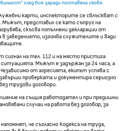
билност" след боя заради поставена скоба
лужебни карти, инспекторите се сблъскват с
. Мъжът, представил се като съпруг на
агрубява, скъсва попълнени декларации от
 в заведението, изгонва служителите и вади
ряващите.
 сигнал на тел. 112 и на място пристига
е ситуацията. Мъжът е задържан за 24 часа, а
. Независимо от агресията, екипът успява с
 завърши проверката и документира сериозно
без трудови договори.
арушение на същия работодател и при предишни
ановявани случаи на работа без договор, за
напомнят, че съгласно Кодекса на труда,