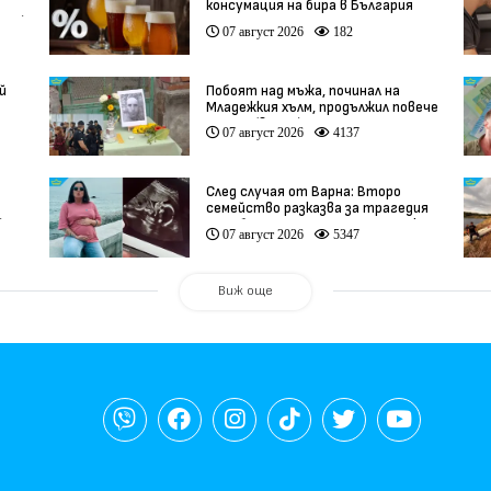
консумация на бира в България
део)
07 август 2026
182
й
Побоят над мъжа, починал на
Младежкия хълм, продължил повече
от час (видео)
07 август 2026
4137
След случая от Варна: Второ
семейство разказва за трагедия
)
след бременност при същия лекар
07 август 2026
5347
(видео)
Виж още