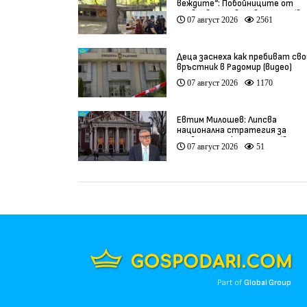
веждите“: Побойниците от
Пловдив остават в ареста (ви
07 август 2026
2561
Деца заснеха как пребиват сво
връстник в Радомир (видео)
07 август 2026
1170
Евтим Милошев: Липсва
национална стратегия за
развитие на културата (видео
07 август 2026
51
Part of
Global Group