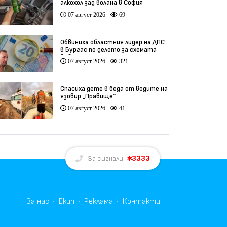
алкохол зад волана в София
07 август 2026
69
Обвиниха областния лидер на ДПС
в Бургас по делото за схемата
във ВиК
07 август 2026
321
Спасиха дете в беда от водите на
язовир „Правище“
07 август 2026
41
3333
За сигнали:
За нас
Екип
Реклама
Контакти