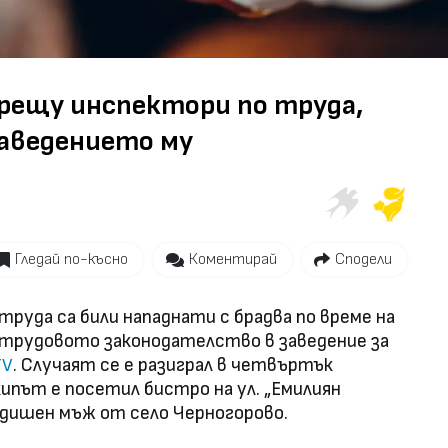
Video
срещу инспектори по труда,
заведението му
Гледай по-късно
Коментирай
Сподели
руда са били нападнати с брадва по време на
а трудовото законодателство в заведение за
. Случаят се е разиграл в четвъртък
TV
кипът е посетил бистро на ул. „Емилиян
дишен мъж от село Черногорово.