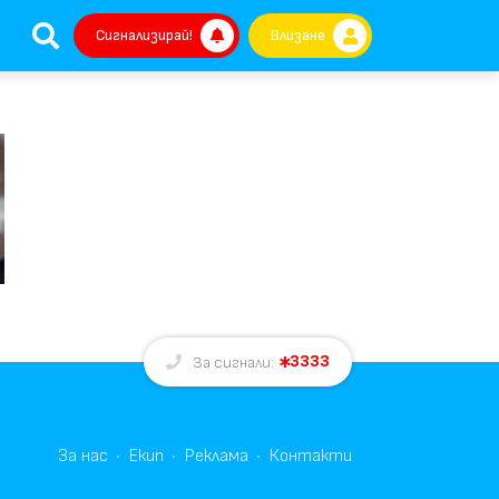
Сигнализирай!
Влизане
3333
За сигнали:
За нас
Екип
Реклама
Контакти