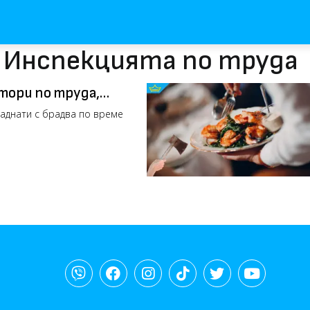
с Инспекцията по труда
тори по труда,
му
паднати с брадва по време