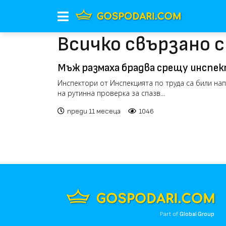
Всичко свързано 
Мъж размаха брадва срещу инспек
дошли на проверка в заведението 
Инспектори от Инспекцията по труда са били на
на рутинна проверка за спазв...
преди 11 месеца
1046
Part of
Global Group