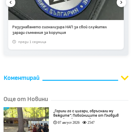
Разузнаването сигнализира НАП за свой служител
заради съмнения за корупция
преди 1 седмица
Коментирай
Още от Новини
„Горили го с цигари, обръснали му
веждите“: Побойниците от Пловдив
остават в ареста (видео)
07 август 2026
2547