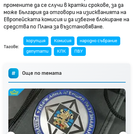
промените да се случи в кратки срокове, за да
може България да отговори на изискванията на
Европейската комисия и да избегне блокиране на
средства по Плана за възстановяване.
корупция
Комисия
народно събрание
Тагове:
депутати
КПК
ПВУ
Още по темата