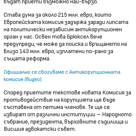
бъдат приети възможно най-бързо.
Става дума за около 215 млн. евро, които
Европейската комисия задържа заради липсата
на политически независим антикорупционен
орган у нас. Освен това Брюксел вече
предупреди, че може да поиска и връщането на
близо 143 млн. евро, изплатени по-рано за
същата реформа.
Официално се сбогуваме с Антикорупционната
комисия (видео)
Според приетите текстове новата Комисия за
противодействие на корупцията ще бъде
съставена от петима членове. Те ще се
избират от различни институции – Народното
събрание, президента, върховните съдилища и
Висшия адвокатски съвет.