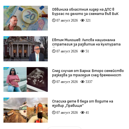
Обвиниха областния лидер на ДПС в
Бургас по делото за схемата във ВиК
07 август 2026
321
Евтим Милошев: Липсва национална
стратегия за развитие на културата
(видео)
07 август 2026
51
След случая от Варна: Второ семейство
разказва за трагедия след бременност
при същия лекар (видео)
07 август 2026
5337
Спасиха дете в беда от водите на
язовир „Правище“
07 август 2026
41