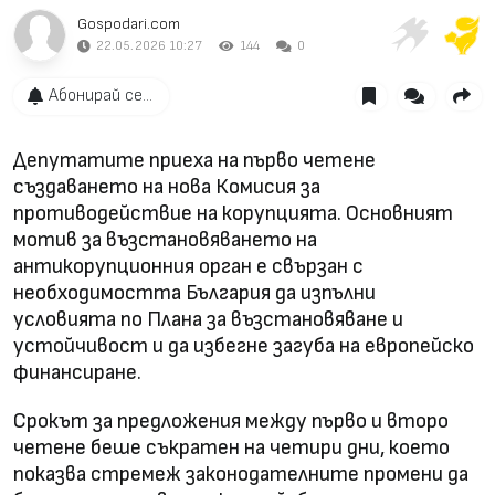
Gospodari.com
22.05.2026 10:27
144
0
Абонирай се...
Депутатите приеха на първо четене
създаването на нова Комисия за
противодействие на корупцията. Основният
мотив за възстановяването на
антикорупционния орган е свързан с
необходимостта България да изпълни
условията по Плана за възстановяване и
устойчивост и да избегне загуба на европейско
финансиране.
Срокът за предложения между първо и второ
четене беше съкратен на четири дни, което
показва стремеж законодателните промени да