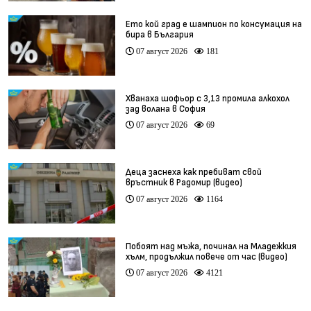
Ето кой град е шампион по консумация на
бира в България
07 август 2026
181
Хванаха шофьор с 3,13 промила алкохол
зад волана в София
07 август 2026
69
Деца заснеха как пребиват свой
връстник в Радомир (видео)
07 август 2026
1164
Побоят над мъжа, починал на Младежкия
хълм, продължил повече от час (видео)
07 август 2026
4121