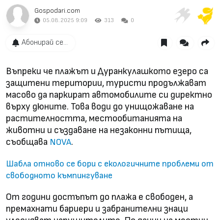
Gospodari.com
05.08.2025 9:09
313
0
Абонирай се...
Въпреки че плажът и Дуранкулашкото езеро са
защитени територии, туристи продължават
масово да паркират автомобилите си директно
върху дюните. Това води до унищожаване на
растителността, местообитанията на
животни и създаване на незаконни пътища,
съобщава
.
NOVA
Шабла отново се бори с екологичните проблеми от
свободното къмпингуване
От години достъпът до плажа е свободен, а
премахнати бариери и забранителни знаци