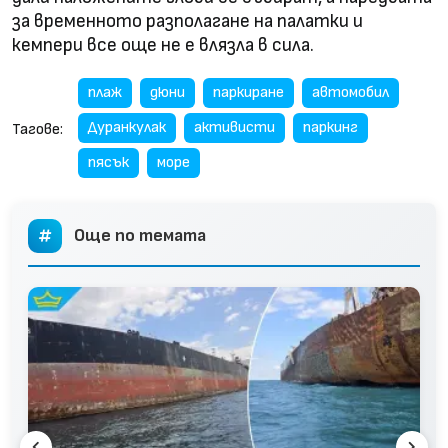
за временното разполагане на палатки и
кемпери все още не е влязла в сила.
плаж
дюни
паркиране
автомобил
Дуранкулак
активисти
паркинг
Тагове:
пясък
море
Още по темата