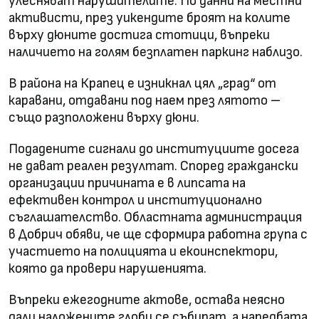
улесняват нарушителите. По данни на местни
активисти, през уикендите броят на колите
върху дюните достига стотици, въпреки
наличието на голям безплатен паркинг наблизо.
В района на Крапец е изникнал цял „град“ от
каравани, отдавани под наем през лятото –
също разположени върху дюни.
Подадените сигнали до институциите досега
не дават реален резултат. Според граждански
организации причината е в липсата на
ефективен контрол и институционално
съглашателство. Областната администрация
в Добрич обяви, че ще сформира работна група с
участието на полицията и екоинспектори,
която да провери нарушенията.
Въпреки ежегодните актове, остава неясно
дали наложените глоби се събират, а наредбата