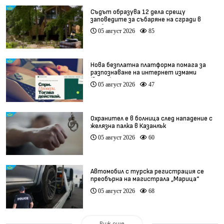
Съдът образува 12 дела срещу
заповедите за събаряне на сгради в
„Баба Алино“
05 август 2026
85
Нова безплатна платформа помага за
разпознаване на интернет измами
(видео)
05 август 2026
47
Охранител е в болница след нападение с
желязна палка в Казанлък
05 август 2026
60
Автомобил с турска регистрация се
преобърна на магистрала „Марица“
05 август 2026
68
Виж още