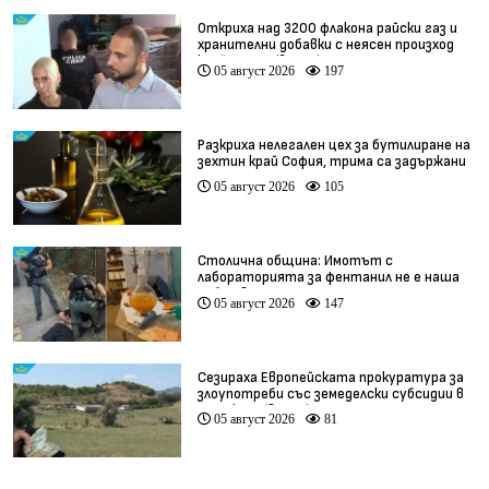
Откриха над 3200 флакона райски газ и
хранителни добавки с неясен произход
край София (видео)
05 август 2026
197
Разкриха нелегален цех за бутилиране на
зехтин край София, трима са задържани
05 август 2026
105
Столична община: Имотът с
лабораторията за фентанил не е наша
собственост
05 август 2026
147
Сезираха Европейската прокуратура за
злоупотреби със земеделски субсидии в
Кърджали (видео)
05 август 2026
81