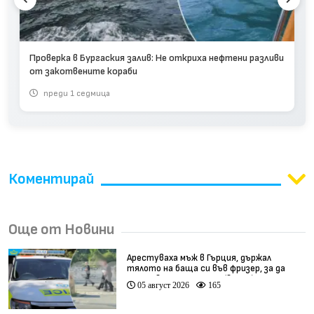
Проверка в Бургаския залив: Не откриха нефтени разливи
от закотвените кораби
преди 1 седмица
Коментирай
Още от Новини
Арестуваха мъж в Гърция, държал
тялото на баща си във фризер, за да
получава пенсията му (видео)
05 август 2026
165