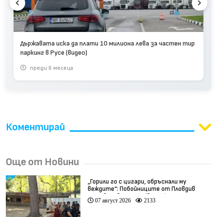
Държавата иска да плати 10 милиона лева за частен тир
паркинг в Русе (видео)
преди 6 месеца
Коментирай
Още от Новини
„Горили го с цигари, обръснали му
веждите“: Побойниците от Пловдив
остават в ареста (видео)
07 август 2026
2133