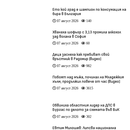
Ето кой град е шампион по консумация на
бира в България
07 август 2026
140
Хванаха шофьор с 3,13 промила алкохол
зад волана в София
07 август 2026
60
Деца заснеха как пребиват свой
връстник в Радомир (видео)
07 август 2026
982
Побоят над мъжа, починал на Младежкия
хълм, продължил повече от час (видео)
07 август 2026
3615
Обвиниха областния лидер на ДПС в
Бургас по делото за схемата във ВиК
07 август 2026
302
Евтим Милошев: Липсва национална