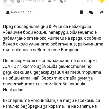
17.06.2026 22:37
92
0
Абонирай се...
През последните дни в Русе се наблюдава
увеличен брой нощни пеперуди. Явлението е
забелязано от много жители на града, особено
вечер около уличното осветление, рекламните
съоръжения и осветените витрини.
По информация на специалистите от фирма
„САНСИ“, която извършва дейностите по
дезинсекция и дезакаризация на територията
на общината, най-вероятно става дума за
представители на семейство нощенки -
Noctuidae.
Експертите уточняват, че тези насекоми са
напълно безвредни за хората. Те не хапят, не