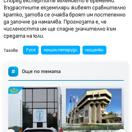
Според експертите явлението е временно.
Възрастните екземпляри живеят сравнително
кратко, затова се очаква броят им постепенно
да започне да намалява. Прогнозата е, че
числеността им ще спадне значително към
средата на юли.
Русе
нощни пеперуди
нощенки
Тагове:
Още по темата