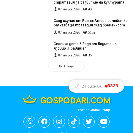
стратегия за развитие на културата
(видео)
07 август 2026
43
След случая от Варна: Второ семейство
разказва за трагедия след бременност
при същия лекар (видео)
07 август 2026
5152
Спасиха дете в беда от водите на
язовир „Правище“
07 август 2026
35
Виж още
3333
За сигнали:
Part of
Global Group