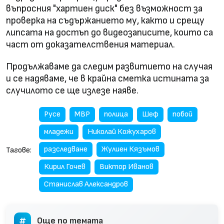
въпросния "хартиен диск" без възможност за
проверка на съдържанието му, както и срещу
липсата на достъп до видеозаписите, които са
част от доказателствения материал.
Продължаваме да следим развитието на случая
и се надяваме, че в крайна сметка истината за
случилото се ще излезе наяве.
Русе
МВР
полица
Шеф
побой
младежи
Николай Кожухаров
разследване
Жулиен Кязъмов
Тагове:
Кирил Гочев
Виктор Иванов
Станислав Александров
Още по темата