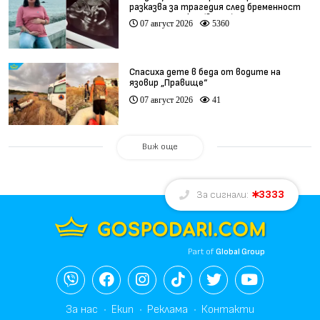
разказва за трагедия след бременност
при същия лекар (видео)
07 август 2026
5360
Спасиха дете в беда от водите на
язовир „Правище“
07 август 2026
41
Виж още
3333
За сигнали:
Part of
Global Group
За нас
Екип
Реклама
Контакти