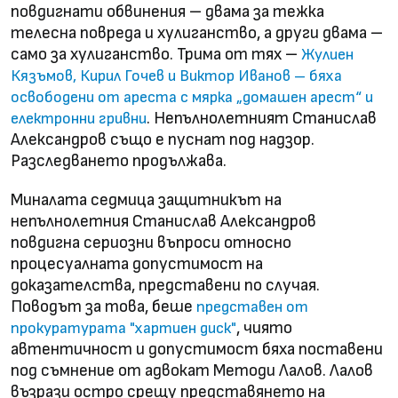
повдигнати обвинения – двама за тежка
телесна повреда и хулиганство, а други двама –
само за хулиганство. Трима от тях –
Жулиен
Кязъмов, Кирил Гочев и Виктор Иванов – бяха
освободени от ареста с мярка „домашен арест“ и
. Непълнолетният Станислав
електронни гривни
Александров също е пуснат под надзор.
Разследването продължава.
Миналата седмица защитникът на
непълнолетния Станислав Александров
повдигна сериозни въпроси относно
процесуалната допустимост на
доказателства, представени по случая.
Поводът за това, беше
представен от
, чиято
прокуратурата "хартиен диск"
автентичност и допустимост бяха поставени
под съмнение от адвокат Методи Лалов. Лалов
възрази остро срещу представянето на