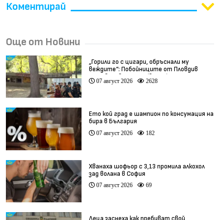
Коментирай
Още от Новини
„Горили го с цигари, обръснали му
веждите“: Побойниците от Пловдив
остават в ареста (видео)
07 август 2026
2628
Ето кой град е шампион по консумация на
бира в България
07 август 2026
182
Хванаха шофьор с 3,13 промила алкохол
зад волана в София
07 август 2026
69
Деца заснеха как пребиват свой