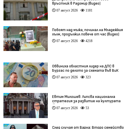
връстник в Радомир (видео)
07 август 2026
1181
Побоят над мъжа, починал на Младежкия
хълм, продължил повече от час (видео)
07 август 2026
4218
Обвиниха областния лидер на ДПС в
Бургас по делото за схемата във ВиК
07 август 2026
323
Евтим Милошев: Липсва национална
стратегия за развитие на културата
(видео)
07 август 2026
53
След случая от Варна: Второ семейство