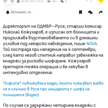
19.09.2025 13:45
384
0
Абонирай се...
Директорът на ОДМВР–Русе, старши комисар
Николай Кожухаров, е изписан от болницата и
продължава възстановяването си в домашни
условия под лекарско наблюдение, пише
.
NOVA
Той пострада при нападение на 4 септември,
след като негов спътник направил забележка на
младежи за рисково шофиране. Кожухаров
претърпя тежка операция и бе лекуван в
интензивно отделение.
"Елфите" публикуваха кадри, които показват какво
се е случило в Русе при инцидента с шефа на
полицията (видео)
По случая са задържани четирима младежи с