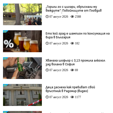
„Горили го с цигари, обръснали му
веждите“: Побойниците от Пловдив
остават в ареста (видео)
07 август 2026
2588
Ето кой град е шампион по консумация на
бира в България
07 август 2026
182
Хванаха шофьор с 3,13 промила алкохол
зад волана в София
07 август 2026
69
Деца заснеха как пребиват свой
връстник в Радомир (видео)
07 август 2026
1177