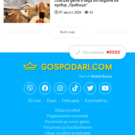
Спасиха дете в беда от водите на
язовир „Правище“
07 август 2026
41
Виж още
3333
За сигнали:
Part of
Global Group
За нас
Екип
Реклама
Контакти
Общи условия
Редакционна политика
Политика за лични данни
Политика за бисквитките
Общи условия за реклама