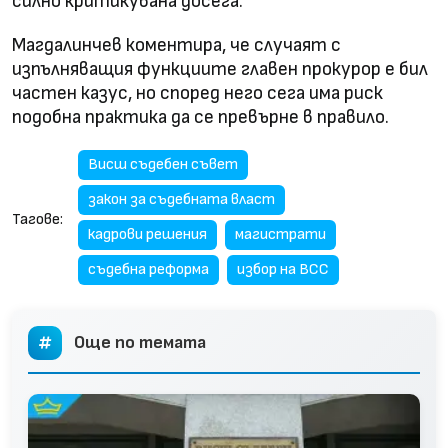
силно критикувана досега.
Магдалинчев коментира, че случаят с
изпълняващия функциите главен прокурор е бил
частен казус, но според него сега има риск
подобна практика да се превърне в правило.
Висш съдебен съвет
закон за съдебната власт
Тагове:
кадрови решения
магистрати
съдебна реформа
избор на ВСС
Още по темата