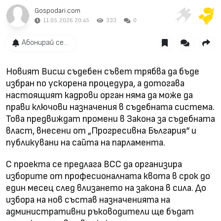
Gospodari.com
11.05.2026 20:45
333
0
Абонирай се...
Новият Висш съдебен съвет трябва да бъде
избран по ускорена процедура, а дотогава
настоящият кадрови орган няма да може да
прави ключови назначения в съдебната система.
Това предвиждат промени в Закона за съдебната
власт, внесени от „Прогресивна България“ и
публикувани на сайта на парламента.
С проекта се предлага ВСС да организира
изборите от професионалната квота в срок до
един месец след влизането на закона в сила. До
избора на нов състав назначенията на
административни ръководители ще бъдат