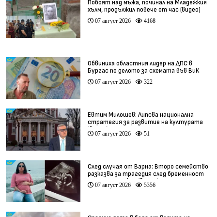
Побоят над мъжа, починал на Младежкия
хълм, продължил повече от час (видео)
07 август 2026
4168
Обвиниха областния лидер на ДПС в
Бургас по делото за схемата във ВиК
07 август 2026
322
Евтим Милошев: Липсва национална
стратегия за развитие на културата
(видео)
07 август 2026
51
След случая от Варна: Второ семейство
разказва за трагедия след бременност
при същия лекар (видео)
07 август 2026
5356