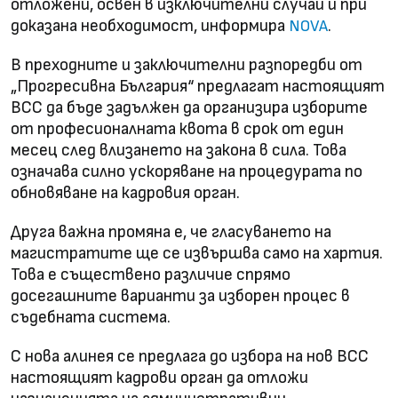
отложени, освен в изключителни случаи и при
доказана необходимост, информира
.
NOVA
В преходните и заключителни разпоредби от
„Прогресивна България“ предлагат настоящият
ВСС да бъде задължен да организира изборите
от професионалната квота в срок от един
месец след влизането на закона в сила. Това
означава силно ускоряване на процедурата по
обновяване на кадровия орган.
Друга важна промяна е, че гласуването на
магистратите ще се извършва само на хартия.
Това е съществено различие спрямо
досегашните варианти за изборен процес в
съдебната система.
С нова алинея се предлага до избора на нов ВСС
настоящият кадрови орган да отложи