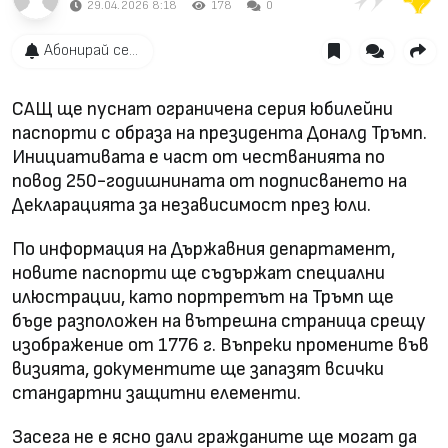
29.04.2026 8:18
178
0
Абонирай се...
САЩ ще пуснат ограничена серия юбилейни
паспорти с образа на президента Доналд Тръмп.
Инициативата е част от честванията по
повод 250-годишнината от подписването на
Декларацията за независимост през юли.
По информация на Държавния департамент,
новите паспорти ще съдържат специални
илюстрации, като портретът на Тръмп ще
бъде разположен на вътрешна страница срещу
изображение от 1776 г. Въпреки промените във
визията, документите ще запазят всички
стандартни защитни елементи.
Засега не е ясно дали гражданите ще могат да