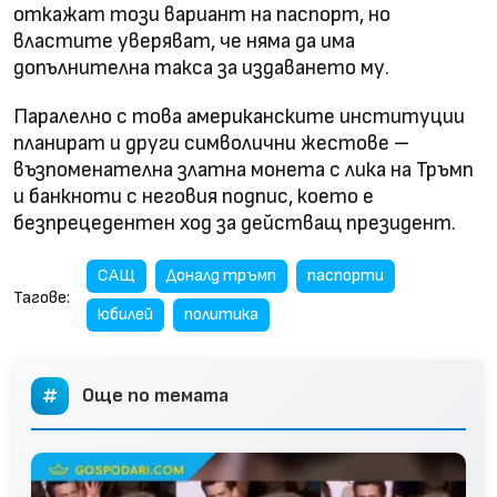
откажат този вариант на паспорт, но
властите уверяват, че няма да има
допълнителна такса за издаването му.
Паралелно с това американските институции
планират и други символични жестове –
възпоменателна златна монета с лика на Тръмп
и банкноти с неговия подпис, което е
безпрецедентен ход за действащ президент.
САЩ
Доналд тръмп
паспорти
Тагове:
юбилей
политика
Още по темата