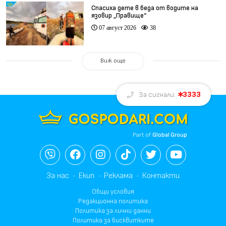
Спасиха дете в беда от водите на
язовир „Правище“
07 август 2026
38
Виж още
3333
За сигнали:
Part of
Global Group
За нас
Екип
Реклама
Контакти
Общи условия
Редакционна политика
Политика за лични данни
Политика за бисквитките