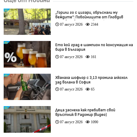
Още от Новини
„Горили го с цигари, обръснали му
веждите“: Побойниците от Пловдив
остават в ареста (видео)
07 август 2026
2344
Ето кой град е шампион по консумация на
бира в България
07 август 2026
161
Хванаха шофьор с 3,13 промила алкохол
зад волана в София
07 август 2026
65
Деца заснеха как пребиват свой
връстник в Радомир (видео)
07 август 2026
1090