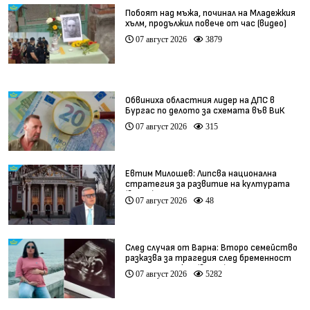
Побоят над мъжа, починал на Младежкия
хълм, продължил повече от час (видео)
07 август 2026
3879
Обвиниха областния лидер на ДПС в
Бургас по делото за схемата във ВиК
07 август 2026
315
Евтим Милошев: Липсва национална
стратегия за развитие на културата
(видео)
07 август 2026
48
След случая от Варна: Второ семейство
разказва за трагедия след бременност
при същия лекар (видео)
07 август 2026
5282