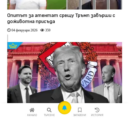
Опитът за атентат срещу Тръмп завърши с
доживотна присъда
04 февруари 2026
359
Война на световете: Белият дом обвини
НАЧАЛО
ТЪРСЕНЕ
ЗАПАЗЕНИ
ИСТОРИЯ
Харвард в антисемитизъм и „прогресистка“
идеология
03 февруари 2026
366