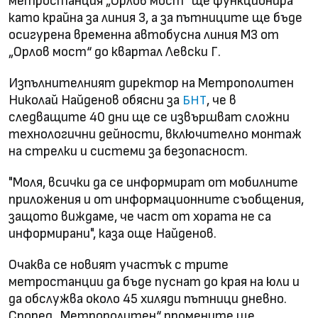
метростанция „Орлов мост“ ще функционира
като крайна за линия 3, а за пътниците ще бъде
осигурена временна автобусна линия М3 от
„Орлов мост“ до квартал Левски Г.
Изпълнителният директор на Метрополитен
Николай Найденов обясни за
, че в
БНТ
следващите 40 дни ще се извършват сложни
технологични дейности, включително монтаж
на стрелки и системи за безопасност.
"Моля, всички да се информират от мобилните
приложения и от информационните съобщения,
защото виждаме, че част от хората не са
информирани", каза още Найденов.
Очаква се новият участък с трите
метростанции да бъде пуснат до края на юли и
да обслужва около 45 хиляди пътници дневно.
Според „Метрополитен“ промените ще