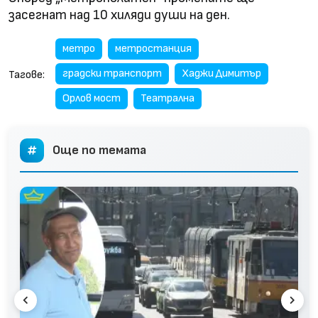
засегнат над 10 хиляди души на ден.
метро
метростанция
градски транспорт
Хаджи Димитър
Тагове:
Орлов мост
Театрална
Още по темата