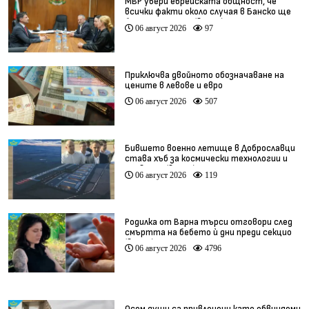
МВР увери еврейската общност, че
всички факти около случая в Банско ще
бъдат изяснени (видео)
06 август 2026
97
Приключва двойното обозначаване на
цените в левове и евро
06 август 2026
507
Бившето военно летище в Доброславци
става хъб за космически технологии и
иновации (видео)
06 август 2026
119
Родилка от Варна търси отговори след
смъртта на бебето ѝ дни преди секцио
(видео)
06 август 2026
4796
Осем души са привлечени като обвиняеми