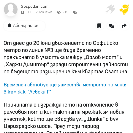
Gospodari.com
11.05.2026 8:48
213
0
Абонирай се...
От днес до 20 юни движението по Софийско
метро по линия №3 ще бъде временно
прекъснато в участъка между „Орлов мост“ и
„Хаджи Димитър“ заради строителни дейности
по бъдещото разширение към квартал Слатина.
Временен автобус ще замества метрото по линия
3 към ж.к. "Левски Г"
Причината е изграждането на отклонение в
релсовия път и контактната мрежа към новия
участък, който ще свързва ул. „Шипка“ с бул.
Цариградско шосе. През този период