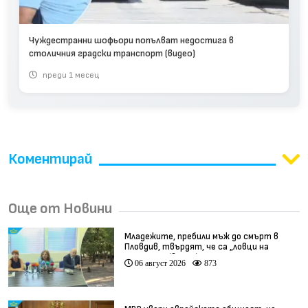
Чуждестранни шофьори попълват недостига в
столичния градски транспорт (видео)
преди 1 месец
Коментирай
Още от Новини
Младежите, пребили мъж до смърт в
Пловдив, твърдят, че са „ловци на
педофили” (видео)
06 август 2026
873