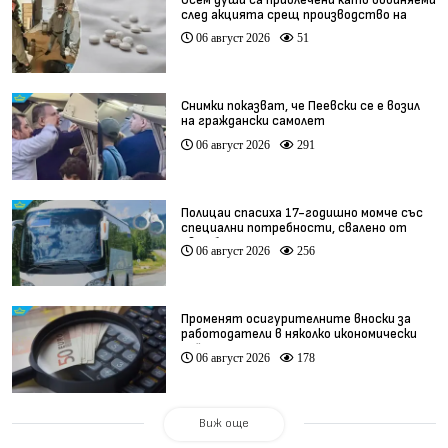
след акцията срещ производство на
фентанил
06 август 2026
51
Снимки показват, че Пеевски се е возил
на граждански самолет
06 август 2026
291
Полицаи спасиха 17-годишно момче със
специални потребности, свалено от
автобус
06 август 2026
256
Променят осигурителните вноски за
работодатели в няколко икономически
дейности
06 август 2026
178
Виж още