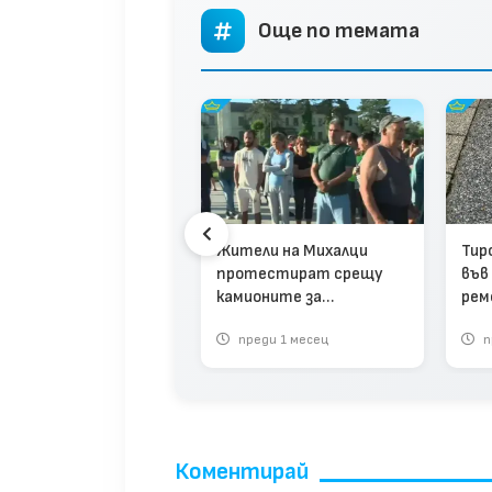
Още по темата
едихме се на челна
иция в класация за
оварен трафик
Жители на Михалци
Тир
протестират срещу
във
камионите за
рем
магистралите (видео)
реди 8 месеца
преди 1 месец
п
Коментирай