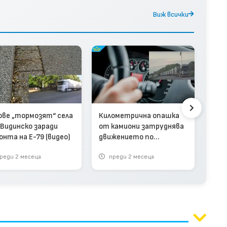
Виж всички
ове „тормозят“ села
Километрична опашка
Жит
 Видинско заради
от камиони затруднява
„Но
онта на Е-79 (видео)
движението по
про
магистрала „Марица“
ден
реди 2 месеца
преди 2 месеца
пр
(видео)
теж
авт