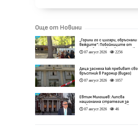
Още от Новини
„Горили го с цигари, обръснали
веждите“: Побойниците от
Пловдив остават в ареста (ви
07 август 2026
2256
Деца заснеха как пребиват сво
връстник в Радомир (видео)
07 август 2026
1057
Евтим Милошев: Липсва
национална стратегия за
развитие на културата (видео
07 август 2026
46