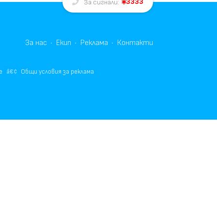
3333
За сигнали:
За нас
Екип
Реклама
Контакти
е
Общи условия за реклама