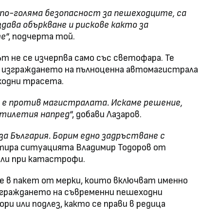
 по-голяма безопасност за пешеходците, са
дава объркване и рискове както за
те
“, подчерта той.
т не се изчерпва само със светофара. Те
 изграждането на пълноценна автомагистрала
бходни трасета.
а е против магистралата. Искаме решение,
етилетия напред
“, добави Лазаров.
за България. Борим едно задръстване с
нтира ситуацията Владимир Тодоров от
али при катастрофи.
е в пакет от мерки, които включват именно
зграждането на съвременни пешеходни
ри или подлез, както се прави в редица