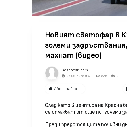
Новият светофар в К
големи задръствания
махнат (видео)
Gospodari.com
05.09.2025 9:49
526
0
Абонирай се...
След като в центъра на Кресна
се оплакват от още по-големи з
Преди предстоящите почивни дн