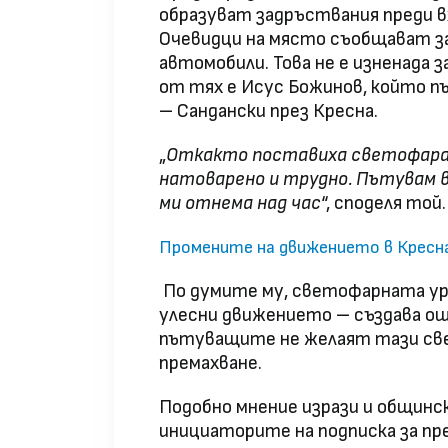
образуват задръствания преди вх
Очевидци на място съобщават за
автомобили. Това не е изненада 
от тях е Исус Божинов, който п
– Сандански през Кресна.
„
Откакто поставиха светофара 
натоварено и трудно. Пътувам в
ми отнема над час
“, споделя той.
Промените на движението в Кресна
По думите му, светофарната уре
улесни движението – създава ощ
пътуващите не желаят тази све
премахване.
Подобно мнение изрази и общинс
инициаторите на подписка за пр