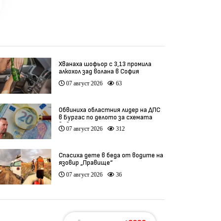
Хванаха шофьор с 3,13 промила
алкохол зад волана в София
07 август 2026
63
Обвиниха областния лидер на ДПС
в Бургас по делото за схемата
във ВиК
07 август 2026
312
Спасиха дете в беда от водите на
язовир „Правище“
07 август 2026
36