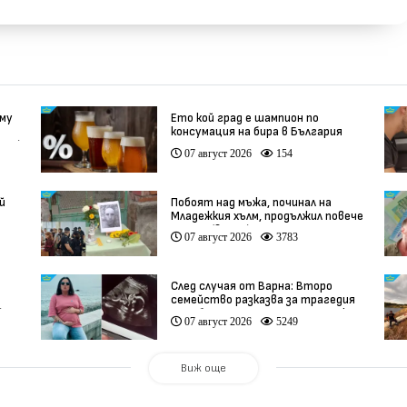
 му
Ето кой град е шампион по
консумация на бира в България
део)
07 август 2026
154
й
Побоят над мъжа, починал на
Младежкия хълм, продължил повече
от час (видео)
07 август 2026
3783
След случая от Варна: Второ
семейство разказва за трагедия
)
след бременност при същия лекар
07 август 2026
5249
(видео)
Виж още