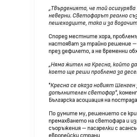
„Твърденията, че той осигурява
неверни. Светофарът реално съз
пешеходците, така и за водачи
Според местните хора, проблемъ
настояват за трайно решение –
през дефилето, а не временни о
„Няма жител на Кресна, който д
което ще реши проблема за дес
"
Кресна се оказа новият Шенген 
допълнителен светофар"
, коме
Българска асоциация на пострад
По думите му, решението се кри
премахването на светофара и и
съоръжения – пасарелки с асансьо
европейски страни