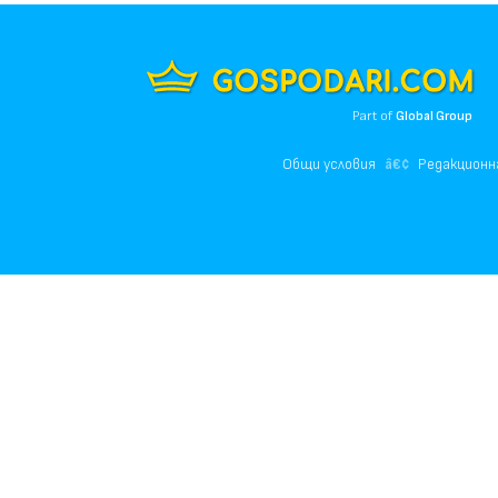
Part of
Global Group
Общи условия
Редакционн