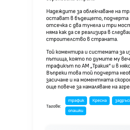
Надеждите за облекчаване на тр
остават в бъдещето, подчерта 
отсечка с два тунела и три мост
няма как да се реализира в след
строителство в страната.
Той коментира и системата за и
пътища, която по думите му вече
трафикът по АМ „Тракия“ и в няк
Въпреки това той подчерта нео
засичане и на моментната скоро
още повече за намаляване на аг
трафик
Кресна
задръс
Тагове:
опашки