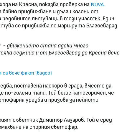
ода на Кресна, показва проверка на
.
NOVA
 бавно придвижване и дълги колони от
за редовните пътуващи в този участък. Един
ътува се придвижва по маршрута Благоевград
- движението стана адски много
сяка седмица и от Благоевград до Кресна вече
 са вече факт (видео)
дба, поставена наскоро в града, вместо да
е по-големи тапи. Той беше категоричен, че
тофарна уредба и призова за нейното
кият съветник Димитър Лазаров. Той е сред
емахване на спорния светофар.