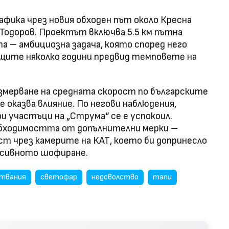
афика чрез новия обходен път около Кресна
Тодоров. Проектът включва 5.5 км пътна
а – амбициозна задача, която според него
ващите няколко години предвид темповете на
змерване на средната скорост по българските
 оказва влияние. По негови наблюдения,
ои участъци на „Струма“ се е успокоил.
бходимостта от допълнителни мерки –
ст чрез камерите на КАТ, което би допринесло
ресивното шофиране.
твания
светофар
недоволство
тапи