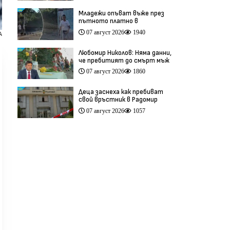
Младежи опъват въже през
пътното платно в
столичния квартал „Обеля“
07 август 2026
1940
А
(видео)
Любомир Николов: Няма данни,
че пребитият до смърт мъж
в Пловдив е бил педофил
07 август 2026
1860
(видео)
Деца заснеха как пребиват
свой връстник в Радомир
(видео)
07 август 2026
1057