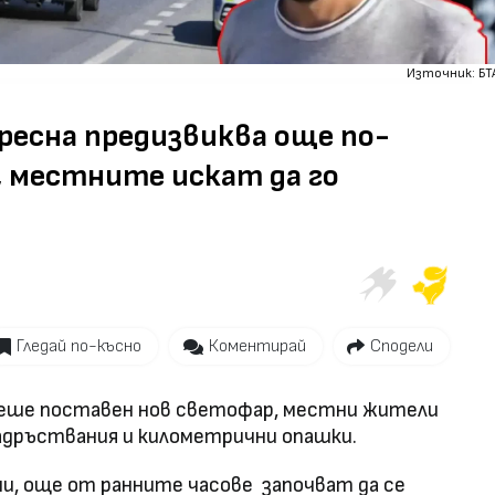
Източник: БТ
ресна предизвиква още по-
, местните искат да го
Гледай по-късно
Коментирай
Сподели
 беше поставен нов светофар, местни жители
адръствания и километрични опашки.
и, още от ранните часове започват да се