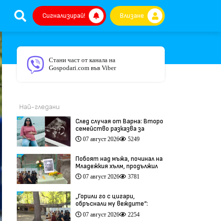
Сигнализирай!
Влизане
Стани част от канала на
Gospodari.com във Viber
Най-гледани
След случая от Варна: Второ
семейство разказва за
трагедия след бременност
07 август 2026
5249
при същия лекар (видео)
Побоят над мъжа, починал на
Младежкия хълм, продължил
повече от час (видео)
07 август 2026
3781
„Горили го с цигари,
обръснали му веждите“:
Побойниците от Пловдив
07 август 2026
2254
остават в ареста (видео)