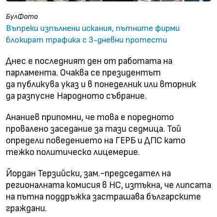
БулФото
Въпреки изпълнени искания, пътните фирми
блокират трафика с 3-дневни протести
Днес е последният ден от работата на
парламента. Очаква се президентът
да публикува указ и в понеделник или вторник
да разпусне Народното събрание.
Ананиев припомни, че това е поредното
провалено заседание за тази седмица. Той
определи поведението на ГЕРБ и ДПС като
тежко политическо лицемерие.
Йордан Терзийски, зам.-председател на
регионалната комисия в НС, изтъкна, че липсата
на пътна поддръжка застрашава българските
граждани.