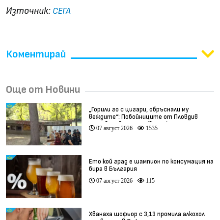
Източник:
СЕГА
Коментирай
Още от Новини
„Горили го с цигари, обръснали му
веждите“: Побойниците от Пловдив
остават в ареста (видео)
07 август 2026
1535
Ето кой град е шампион по консумация на
бира в България
07 август 2026
115
Хванаха шофьор с 3,13 промила алкохол