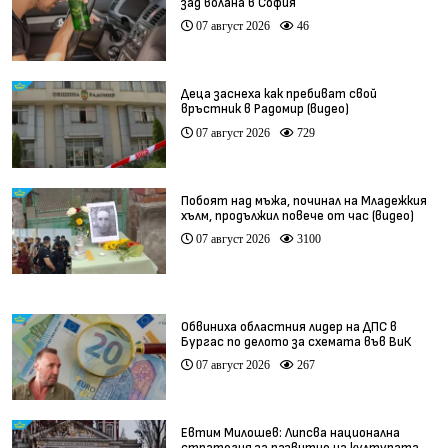
зад волана в София
07 август 2026
46
Деца заснеха как пребиват свой
връстник в Радомир (видео)
07 август 2026
729
Побоят над мъжа, починал на Младежкия
хълм, продължил повече от час (видео)
07 август 2026
3100
Обвиниха областния лидер на ДПС в
Бургас по делото за схемата във ВиК
07 август 2026
267
Евтим Милошев: Липсва национална