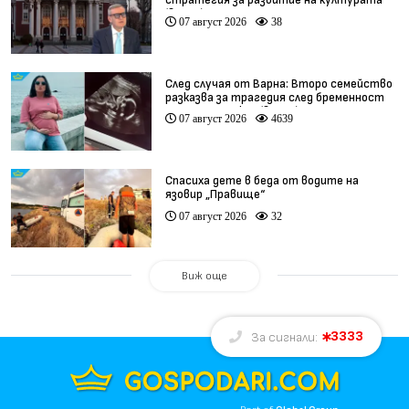
стратегия за развитие на културата
(видео)
07 август 2026
38
След случая от Варна: Второ семейство
разказва за трагедия след бременност
при същия лекар (видео)
07 август 2026
4639
Спасиха дете в беда от водите на
язовир „Правище“
07 август 2026
32
Виж още
3333
За сигнали: