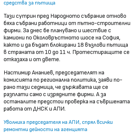
средства за пътища
Тази сутрин пред Народното събрание отново
бяха събрани работници от пътно-строителни
фирми. За днес бе планувано и шествие с
камиони по Околовръстното шосе на София,
както и да бъдат блокирани 18 възлови пътища
в страната от 10 до 11 ч. Протестиращите се
отказаха и от двете.
Настимир Ананиев, председателят на
комисията по регионална политика, заяви по-
рано тази седмица, че държавата ще се
разплати само с изрядните фирми. А за
останалите предстои проверка на съвршената
работа от ДНСК и АПИ.
Уволниха председателя на АПИ, спрял всички
ремонтни дейности на агенцията