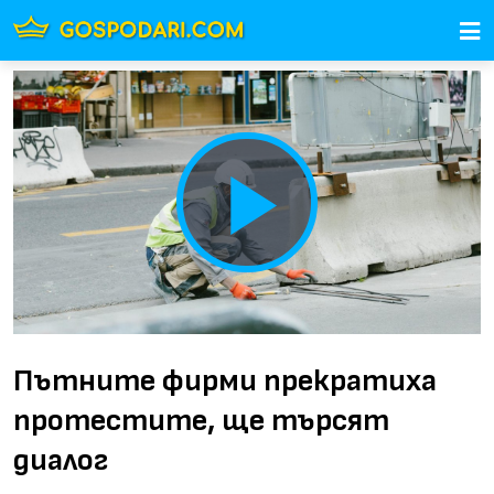
Play
Video
Пътните фирми прекратиха
протестите, ще търсят
диалог