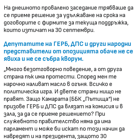
На днешното провалено заседание трябваше да
се приеме решение за удължаване на срока на
договорите с фирмите за текуща поддръжка,
които изтичат на 30 септември.
Депутатите на ГЕРБ, ДПС и други народни
представители от опозицията обаче не се
явиха и не се събра кворум.
„Много безотговорно поведение, а от друга
страна пък има протести. Според мен те
нарочно наливат масло в огъня. Всичко е
политическа игра. И двете страни нищо не
правят. Защо Камарата (ББК „Пътища“) не
призове ГЕРБ и ДПС да влязат на комисия и в
зала, за да се приеме решението? При
служебното правителство няма да има
парламент и може би искат по този начин да
навредят и на президента, защото 30