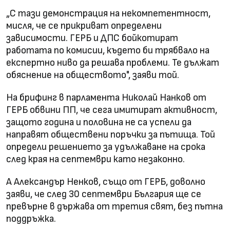
„С тази демонстрация на некомпетентност,
мисля, че се прикриват определени
зависимости. ГЕРБ и ДПС бойкотират
работата по комисии, където би трябвало на
експертно ниво да решава проблеми. Те дължат
обяснение на обществото", заяви той.
На брифинг в парламента Николай Нанков от
ГЕРБ обвини ПП, че сега имитират активност,
защото година и половина не са успели да
направят обществени поръчки за пътища. Той
определи решението за удължаване на срока
след края на септември като незаконно.
А Александър Ненков, също от ГЕРБ, доволно
заяви, че след 30 септември България ще се
превърне в държава от третия свят, без пътна
поддръжка.