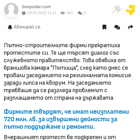
Gospodari.com
29.07.2022 11:11
185
0
Абонирай се...
Пътно-строителните фирми прекратиха
протестите си. Те ще търсят диалог със
служебното правителство. Това обявиха от
браншова камара "Пътища", след като днес се
провали заседанието на регионалната комисия
заради липса на кворум. На заседанието
трябваше да се разгледа проблемът с
разплащането от страна на държавата.
Фирмите твърдят, че имат неизплатени
720 млн. лв. за извършени дейности за
пътно поддържане и ремонти.
Вчерашният протест бе подкрепен и от