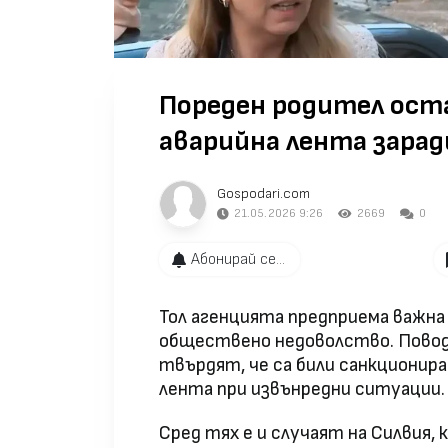
Пореден родител оста
аварийна лента зарад
Gospodari.com
21.05.2026 9:26
2669
0
Абонирай се...
Тол агенцията предприема важна 
обществено недоволство. Повод
твърдят, че са били санкционира
лента при извънредни ситуации.
Сред тях е и случаят на Силвия,