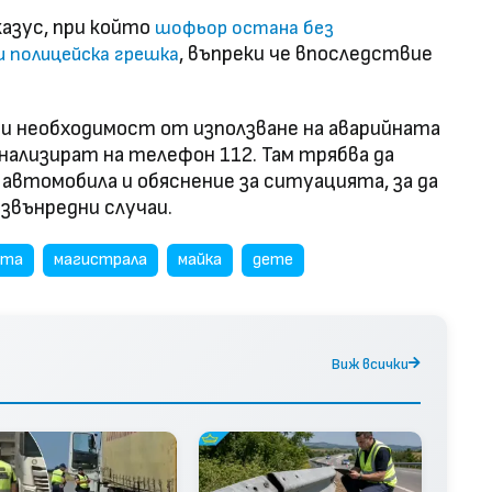
казус, при който
шофьор остана без
, въпреки че впоследствие
и полицейска грешка
при необходимост от използване на аварийната
ализират на телефон 112. Там трябва да
автомобила и обяснение за ситуацията, за да
извънредни случаи.
нта
магистрала
майка
дете
Виж всички