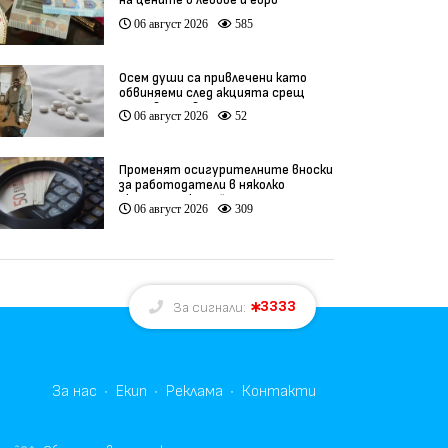
на цените в левове и евро
06 август 2026
585
Осем души са привлечени като
обвиняеми след акцията срещ
производство на фентанил
06 август 2026
52
Променят осигурителните вноски
за работодатели в няколко
икономически дейности
06 август 2026
309
3333
За сигнали:
За нас
Екип
Реклама
Контакти