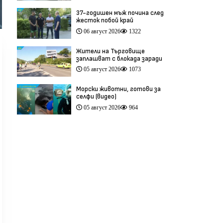
37-годишен мъж почина след
жесток побой край
Младежкия хълм в Пловдив
06 август 2026
1322
(видео)
Жители на Търговище
заплашват с блокада заради
опасен участък на пътя
05 август 2026
1073
София–Варна (видео)
Морски животни, готови за
селфи (видео)
05 август 2026
964