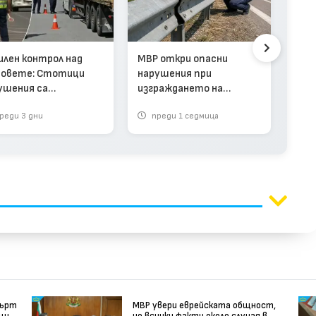
„Чу
илен контрол над
МВР откри опасни
тря
овете: Стотици
нарушения при
разк
ушения са
изграждането на
туне
ановени само за
мантинели у нас
реди 3 дни
преди 1 седмица
п
т дни (видео)
мърт
МВР увери еврейската общност,