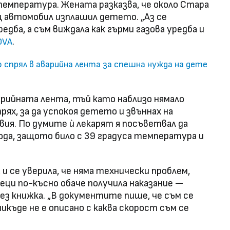
температура. Жената разказва, че около Стара
 автомобил изплашил детето. „Аз се
редба, а съм виждала как гърми газова уредба и
.
OVA
 спрял в аварийна лента за спешна нужда на дете
арийната лента, тъй като наблизо нямало
рях, за да успокоя детето и звъннах на
лвия. По думите ѝ лекарят я посъветвал да
ода, защото било с 39 градуса температура и
и се уверила, че няма технически проблем,
еци по-късно обаче получила наказание —
без книжка. „В документите пише, че съм се
икъде не е описано с каква скорост съм се