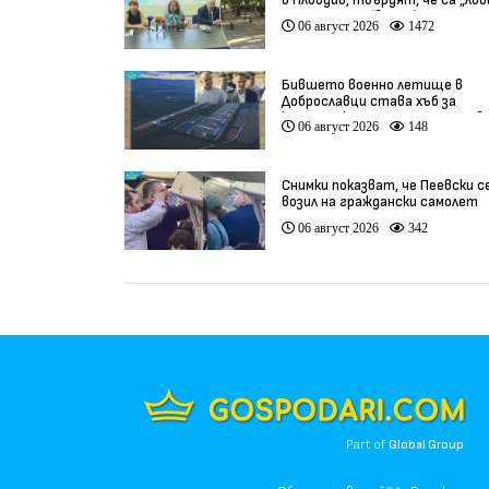
в Пловдив, твърдят, че са „ло
на педофили” (видео)
06 август 2026
1472
Бившето военно летище в
Доброславци става хъб за
космически технологии и инов
06 август 2026
148
(видео)
Снимки показват, че Пеевски с
возил на граждански самолет
06 август 2026
342
Part of
Global Group