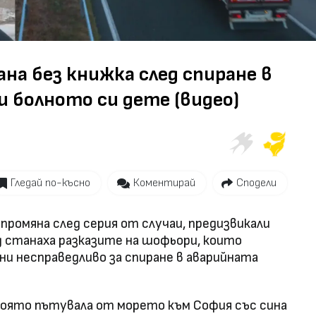
Video
на без книжка след спиране в
и болното си дете (видео)
Гледай по-късно
Коментирай
Сподели
промяна след серия от случаи, предизвикали
 станаха разказите на шофьори, които
ни несправедливо за спиране в аварийната
 която пътувала от морето към София със сина