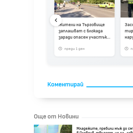
 в Монтана присъди
Жители на Търговище
Зас
ордно обезщетение
заплашват с блокада
тир
мъж, блъснат от
заради опасен участък
нар
че с тротинетка
на пътя София–Варна
уст
реди 2 седмици
преди 1 ден
п
(видео)
шес
Коментирай
Още от Новини
Младежите, пребили мъж до с