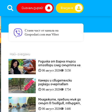
Сигнализирай!
Влизане
Стани част от канала на
Gospodari.com във Viber
Най-гледани
Родилка от Варна търси
отговори след смъртта на
бебето ѝ дни преди секцио
06 август 2026
5150
(видео)
Камери и свидетелски
разкази очертават
хронологията на фаталния
06 август 2026
1754
побой край Младежкия хълм
(видео)
Младежите, пребили мъж до
смърт в Пловдив, твърдят,
че са „ловци на педофили”
06 август 2026
1446
(видео)