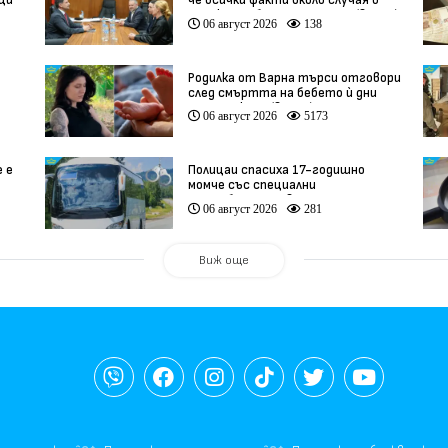
вци
че всички факти около случая в
Банско ще бъдат изяснени (видео)
06 август 2026
138
Родилка от Варна търси отговори
след смъртта на бебето ѝ дни
ации
преди секцио (видео)
06 август 2026
5173
е е
Полицаи спасиха 17-годишно
момче със специални
потребности, свалено от
06 август 2026
281
автобус
Виж още