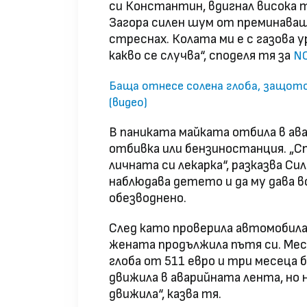
си Константин, вдигнал висока 
Загора силен шум от преминаващ
стреснах. Колата ми е с газова у
какво се случва“, споделя тя за
N
Баща отнесе солена глоба, защото
(видео)
В паниката майката отбила в ав
отбивка или бензиностанция. „Сп
личната си лекарка“, разказва Си
наблюдава детето и да му дава в
обезводнено.
След като проверила автомобила 
жената продължила пътя си. Мес
глоба от 511 евро и три месеца 
движила в аварийната лента, но н
движила“, казва тя.