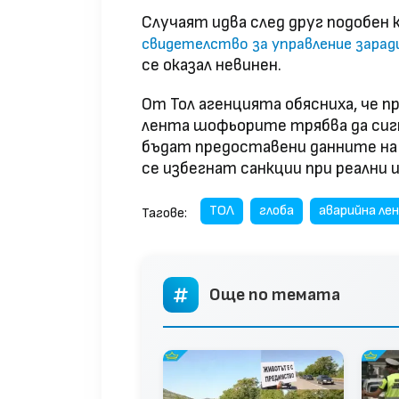
Случаят идва след друг подобен 
свидетелство за управление зарад
се оказал невинен.
От Тол агенцията обясниха, че 
лента шофьорите трябва да сигн
бъдат предоставени данните на 
се избегнат санкции при реални 
ТОЛ
глоба
аварийна ле
Тагове:
Още по темата