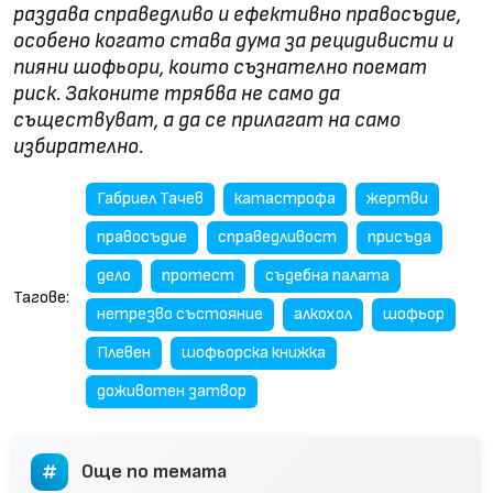
раздава справедливо и ефективно правосъдие,
особено когато става дума за рецидивисти и
пияни шофьори, които съзнателно поемат
риск. Законите трябва не само да
съществуват, а да се прилагат на само
избирателно.
Габриел Тачев
катастрофа
жертви
правосъдие
справедливост
присъда
дело
протест
съдебна палата
Тагове:
нетрезво състояние
алкохол
шофьор
Плевен
шофьорска книжка
доживотен затвор
Още по темата