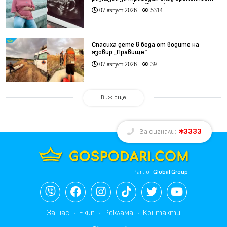
при същия лекар (видео)
07 август 2026
5314
Спасиха дете в беда от водите на
язовир „Правище“
07 август 2026
39
Виж още
3333
За сигнали:
Part of
Global Group
За нас
Екип
Реклама
Контакти