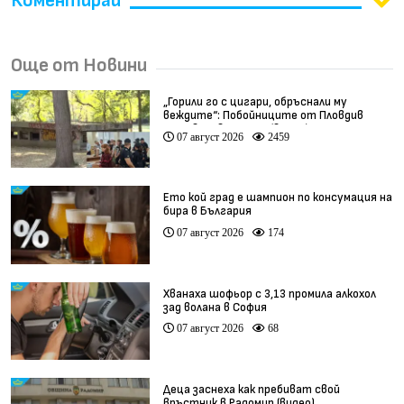
Коментирай
Още от Новини
„Горили го с цигари, обръснали му
веждите“: Побойниците от Пловдив
остават в ареста (видео)
07 август 2026
2459
Ето кой град е шампион по консумация на
бира в България
07 август 2026
174
Хванаха шофьор с 3,13 промила алкохол
зад волана в София
07 август 2026
68
Деца заснеха как пребиват свой
връстник в Радомир (видео)