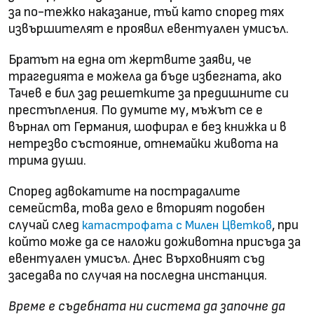
за по-тежко наказание, тъй като според тях
извършителят е проявил евентуален умисъл.
Братът на една от жертвите заяви, че
трагедията е можела да бъде избегната, ако
Тачев е бил зад решетките за предишните си
престъпления. По думите му, мъжът се е
върнал от Германия, шофирал е без книжка и в
нетрезво състояние, отнемайки живота на
трима души.
Според адвокатите на пострадалите
семейства, това дело е вторият подобен
случай след
, при
катастрофата с Милен Цветков
който може да се наложи доживотна присъда за
евентуален умисъл. Днес Върховният съд
заседава по случая на последна инстанция.
Време е съдебната ни система да започне да