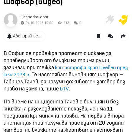
шофьор (видео)
Gospodari.com
24.10.2025 10:09
213
0
Абонирай се...
В София се провежда протест с искане за
справедливост от близки на трима души,
загинали при тежка
катастрофа край Плевен през
Те настояват виновният шофьор –
юли 2023 г.
Габриел Тачев, да получи доживотен затвор без
право на замяна, пише
.
bTV
По време на инцидента Тачев е бил пиян и без
книжка, а разследването показва, че има 11
предишни криминални прояви. На първа и втора
инстанция той получава присъда от 20 години
затвор, но близките на жертвите настояват