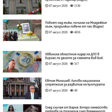
07 август 2026
1130
Побоят над мъжа, починал на Младежкия
хълм, продължил повече от час (видео)
07 август 2026
4016
Обвиниха областния лидер на ДПС в
Бургас по делото за схемата във ВиК
07 август 2026
317
Евтим Милошев: Липсва национална
стратегия за развитие на културата
(видео)
07 август 2026
49
След случая от Варна: Второ семейство
разказва за трагедия след бременност