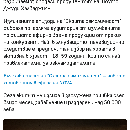
разбираемо", сподели продуцентът на шоуто
Джуди Халваджиян.
Излъчените епизоди на "Скрита самоличност"
събраха по-голяма аудитория от излъчваните
по същото ефирно време продукции от прекия
ни конкурент. Най-вълнуващото телевизионно
следствие е предпочитан избор на хората в
активна възраст - 18-59 години, които са най-
привлекателни за рекламодателите.
Бляскав старт на “Скрита самоличност” – новото
хитово шоу в ефира на NOVA
Сега екипът му излиза в заслужена почивка след
близо месец забавление и раздадени над 50 000
лева.