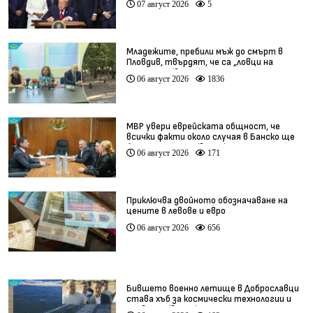
07 август 2026
5
Младежите, пребили мъж до смърт в
Пловдив, твърдят, че са „ловци на
педофили” (видео)
06 август 2026
1836
МВР увери еврейската общност, че
всички факти около случая в Банско ще
бъдат изяснени (видео)
06 август 2026
171
Приключва двойното обозначаване на
цените в левове и евро
06 август 2026
656
Бившето военно летище в Доброславци
става хъб за космически технологии и
иновации (видео)