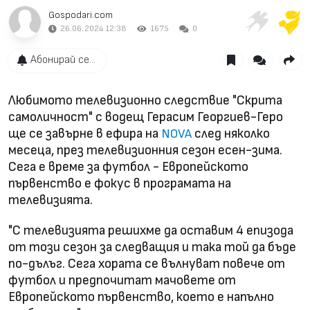
Gospodari.com
26.06.2024 12:38
1675
0
Абонирай се...
Любимото телевизионно следствие "Скрита
самоличност" с водещ Герасим Георгиев-Геро
ще се завърне в ефира на
след няколко
NOVA
месеца, през телевизионния сезон есен-зима.
Сега е време за футбол - Европейското
първенство е фокус в програмата на
телевизията.
"С телевизията решихме да оставим 4 епизода
от този сезон за следващия и така той да бъде
по-дълъг. Сега хората се вълнуват повече от
футбол и предпочитат мачовете от
Европейското първенство, което е напълно