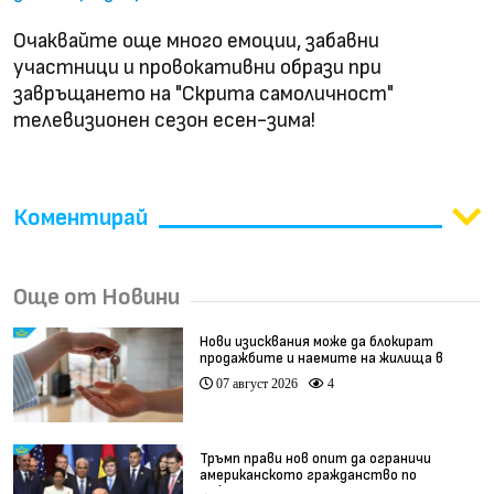
Очаквайте още много емоции, забавни
участници и провокативни образи при
завръщането на "Скрита самоличност"
телевизионен сезон есен-зима!
Коментирай
Още от Новини
Нови изисквания може да блокират
продажбите и наемите на жилища в
България
07 август 2026
4
Тръмп прави нов опит да ограничи
американското гражданство по
рождение