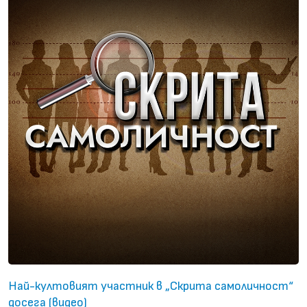
Най-култовият участник в „Скрита самоличност“
досега (видео)