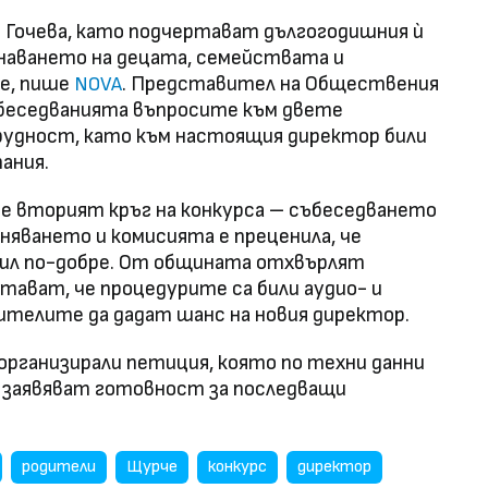
Гочева, като подчертават дългогодишния ѝ
знаването на децата, семействата и
е, пише
. Представител на Обществения
NOVA
ъбеседванията въпросите към двете
трудност, като към настоящия директор били
ания.
е вторият кръг на конкурса – събеседването
няването и комисията е преценила, че
вил по-добре. От общината отхвърлят
тават, че процедурите са били аудио- и
ителите да дадат шанс на новия директор.
рганизирали петиция, която по техни данни
 и заявяват готовност за последващи
родители
Щурче
конкурс
директор