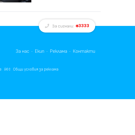
3333
За сигнали:
За нас
Екип
Реклама
Контакти
е
Общи условия за реклама