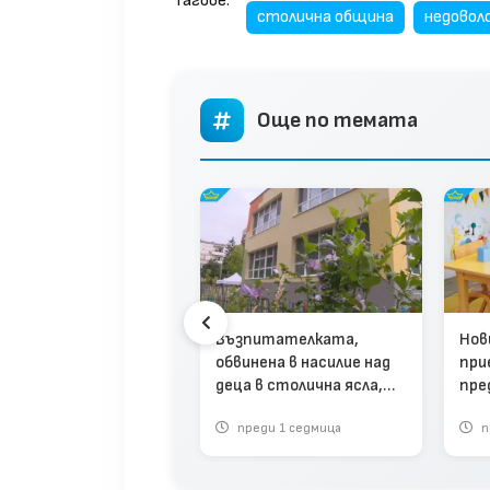
Тагове:
столична община
недовол
Още по темата
лински“ абсурд:
Възпитателката,
Нов
ове в детска градина
обвинена в насилие над
при
дизвикаха пропаднал
деца в столична ясла,
пре
 и счупена дограма
ще бъде дисциплинарно
заб
део)
реди 6 месеца
преди 1 седмица
п
уволнена (видео)
кла