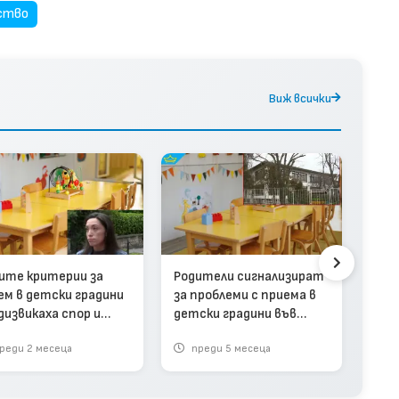
ство
Виж всички
Гот
прие
град
ите критерии за
Родители сигнализират
ем в детски градини
за проблеми с приема в
дизвикаха спор и
детски градини във
авяне на
Варна (видео)
реди 2 месеца
преди 5 месеца
п
сирането (видео)