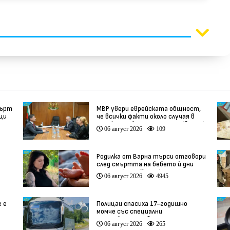
мърт
МВР увери еврейската общност,
вци
че всички факти около случая в
Банско ще бъдат изяснени (видео)
06 август 2026
109
Родилка от Варна търси отговори
след смъртта на бебето ѝ дни
ации
преди секцио (видео)
06 август 2026
4945
е е
Полицаи спасиха 17-годишно
момче със специални
потребности, свалено от
06 август 2026
265
автобус