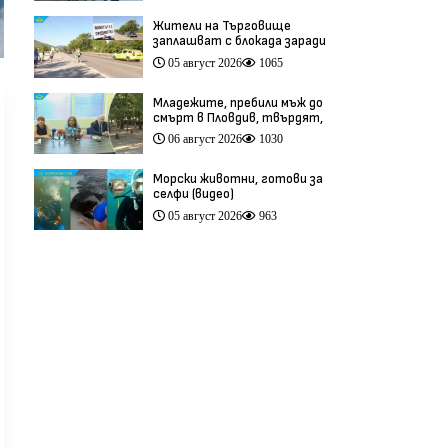
Жители на Търговище
заплашват с блокада заради
опасен участък на пътя
05 август 2026
1065
София–Варна (видео)
Младежите, пребили мъж до
смърт в Пловдив, твърдят,
че са „ловци на педофили”
06 август 2026
1030
(видео)
Морски животни, готови за
селфи (видео)
05 август 2026
963