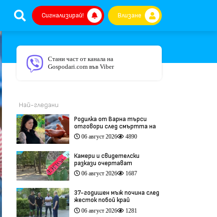
Сигнализирай!
Влизане
Стани част от канала на
Gospodari.com във Viber
Най-гледани
Родилка от Варна търси
отговори след смъртта на
бебето ѝ дни преди секцио
06 август 2026
4890
(видео)
Камери и свидетелски
разкази очертават
хронологията на фаталния
06 август 2026
1687
побой край Младежкия хълм
(видео)
37-годишен мъж почина след
жесток побой край
Младежкия хълм в Пловдив
06 август 2026
1281
(видео)