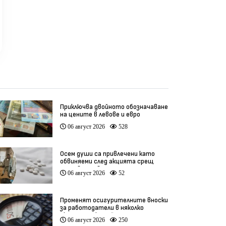
Приключва двойното обозначаване
на цените в левове и евро
06 август 2026
528
Осем души са привлечени като
обвиняеми след акцията срещ
производство на фентанил
06 август 2026
52
Променят осигурителните вноски
за работодатели в няколко
икономически дейности
06 август 2026
250