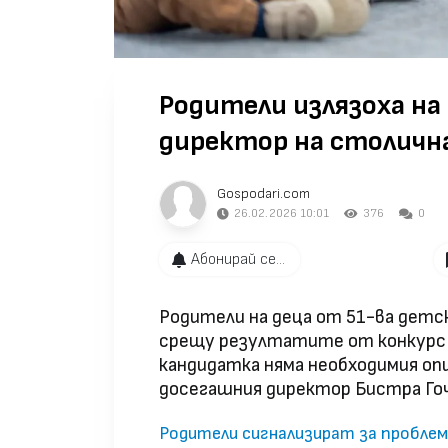
Родители излязоха на
директор на столична
Gospodari.com
26.02.2026 10:01
376
0
Абонирай се...
Родители на деца от 51-ва детс
срещу резултатите от конкурс 
кандидатка няма необходимия опи
досегашния директор Бистра Гоч
Родители сигнализират за проблеми