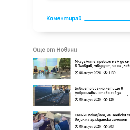
Коментирай
Още от Новини
Младежите, пребили мъж до с
в Пловдив, твърдят, че са „ло
на педофили” (видео)
06 август 2026
1130
Бившето военно летище в
Доброславци става хъб за
космически технологии и инов
06 август 2026
126
(видео)
Снимки показват, че Пеевски с
возил на граждански самолет
06 август 2026
303