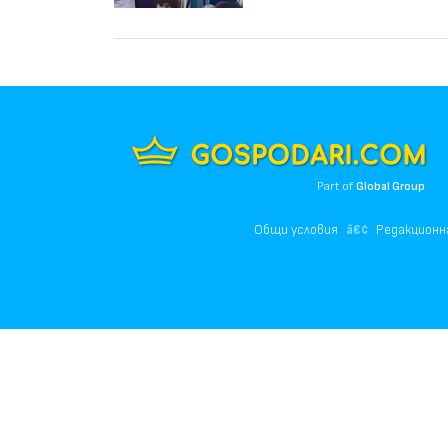
Part of
Global Group
Общи условия
Редакционн