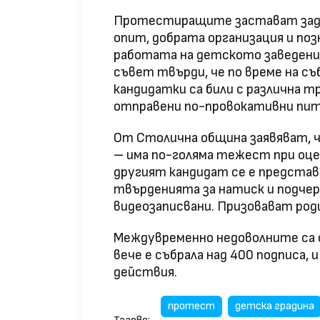
Протестиращите застават зад 
опит, добрата организация и по
работата на детското заведени
съвет твърди, че по време на с
кандидатки са били с различна 
отправени по-провокативни пит
От Столична община заявяват, ч
– има по-голяма тежест при оце
другият кандидат се е предста
твърденията за натиск и подчер
видеозаписвани. Призовават род
Междувременно недоволните са о
вече е събрала над 400 подписа,
действия.
протест
детска градина