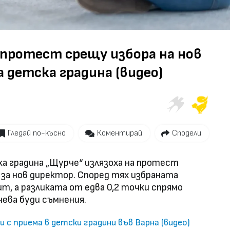
Video
 протест срещу избора на нов
 детска градина (видео)
Гледай по-късно
Коментирай
Сподели
ка градина „Щурче“ излязоха на протест
за нов директор. Според тях избраната
т, а разликата от едва 0,2 точки спрямо
ева буди съмнения.
 с приема в детски градини във Варна (видео)