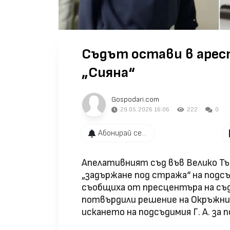
Съдът остави в арес
„Сияна“
Gospodari.com
29.05.2026 16:06
222
0
Абонирай се...
Апелативният съд във Велико Т
„задържане под стража“ на подсъ
съобщиха от пресцентъра на съ
потвърдили решение на Окръжния
искането на подсъдимия Г. А. за 