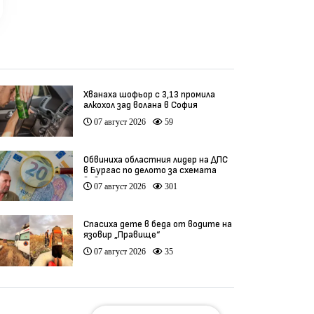
Хванаха шофьор с 3,13 промила
алкохол зад волана в София
07 август 2026
59
Обвиниха областния лидер на ДПС
в Бургас по делото за схемата
във ВиК
07 август 2026
301
Спасиха дете в беда от водите на
язовир „Правище“
07 август 2026
35