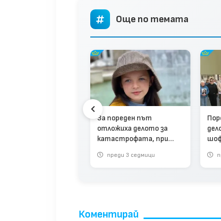
Още по темата
ото „Сияна“: Вещото
За пореден път
Пор
е, което Николай
отложиха делото за
дел
ов обвини в
катастрофата, при
шоф
ипулации, иска да го
която загина Сияна
пои
и
реди 5 месеца
преди 3 седмици
п
(вид
Коментирай