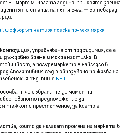
т 31 март миналата година, при която загина
идентът е станал на пътя Бяла – Ботевград,
ирци.
а“, шофьорът на тира поиска по-лека мярка
омпозиция, управлявана от подсъдимия, се е
и дъждовно време и мокра настилка. В
тойчивост, а полуремаркето е навлязло в
ед Апелативния съд е образувано по жалба на
левенския съд, пише
.
БНТ
осочват, че събраните до момента
 обоснованото предположение за
ъм тежкото престъпление, за което е
лства, които да налагат промяна на мярката в