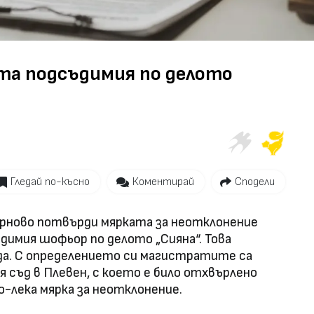
Video
та подсъдимия по делото
Гледай по-късно
Коментирай
Сподели
ърново потвърди мярката за неотклонение
димия шофьор по делото „Сияна“. Това
да. С определението си магистратите са
 съд в Плевен, с което е било отхвърлено
по-лека мярка за неотклонение.