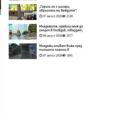
„Горили го с цигари,
обръснали му веждите“:
Побойниците от Пловдив
07 август 2026
2128
остават в ареста (видео)
Младежите, пребили мъж до
смърт в Пловдив, твърдят,
че са „ловци на педофили”
06 август 2026
2077
(видео)
Младежи опъват въже през
пътното платно в
столичния квартал „Обеля“
07 август 2026
1841
(видео)