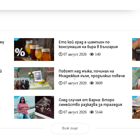
 му
Ето кой град е шампион по
консумация на бира в България
део)
07 август 2026
140
й
Побоят над мъжа, починал на
Младежкия хълм, продължил повече
от час (видео)
07 август 2026
3609
След случая от Варна: Второ
семейство разказва за трагедия
)
след бременност при същия лекар
07 август 2026
5144
(видео)
Виж още