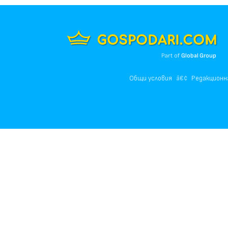
Part of
Global Group
Общи условия
Редакционн