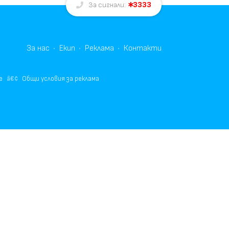
3333
За сигнали:
За нас
Екип
Реклама
Контакти
е
Общи условия за реклама