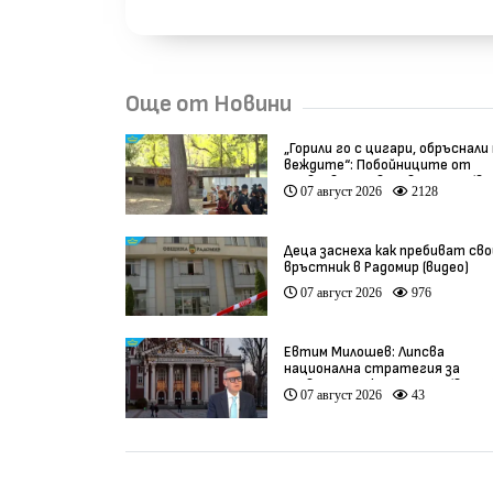
Още от Новини
„Горили го с цигари, обръснали
веждите“: Побойниците от
Пловдив остават в ареста (ви
07 август 2026
2128
Деца заснеха как пребиват сво
връстник в Радомир (видео)
07 август 2026
976
Евтим Милошев: Липсва
национална стратегия за
развитие на културата (видео
07 август 2026
43