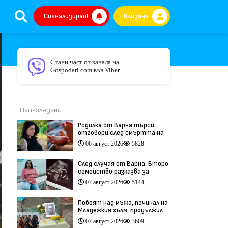
Сигнализирай!
Влизане
Стани част от канала на
Gospodari.com във Viber
Най-гледани
Родилка от Варна търси
отговори след смъртта на
бебето ѝ дни преди секцио
06 август 2026
5828
(видео)
След случая от Варна: Второ
семейство разказва за
трагедия след бременност
07 август 2026
5144
при същия лекар (видео)
Побоят над мъжа, починал на
Младежкия хълм, продължил
повече от час (видео)
07 август 2026
3609