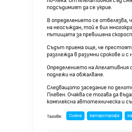
по-лека. От Апелативния съд см
подсъдимият да се укрие.
В определението се отбелязва, 
на неосъждан, той е бил многокр
пътищата за превишена скорост,
Съдът приема още, че престоят 
разглежда в разумни срокове и 
Определението на Апелативния с
подлежи на обжалване.
Следващото заседание по делото 
Плевен. Очаква се тогава да бъ
комплексна автотехническа и с
Сияна
катарстрофа
к
Тагове: