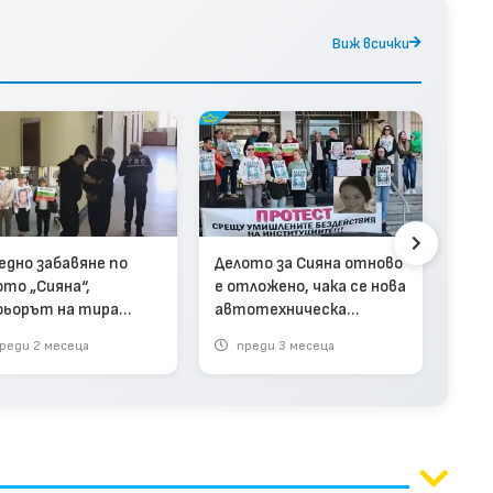
Виж всички
Шоф
едно забавяне по
Делото за Сияна отново
отн
ото „Сияна“,
е отложено, чака се нова
год
ьорът на тира
автотехническа
ост
ска по-лека мярка
експертиза
реди 2 месеца
преди 3 месеца
п
ео)