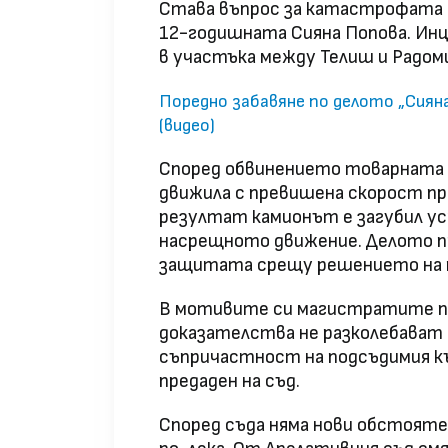
Става въпрос за катастрофата о
12-годишната Сияна Попова. Инц
в участъка между Телиш и Радом
Поредно забавяне по делото „Сиян
(видео)
Според обвинението товарната к
движила с превишена скорост пр
резултат камионът е загубил ус
насрещното движение. Делото пр
защитата срещу решението на п
В мотивите си магистратите п
доказателства не разколебават
съпричастност на подсъдимия к
предаден на съд.
Според съда няма нови обстояте