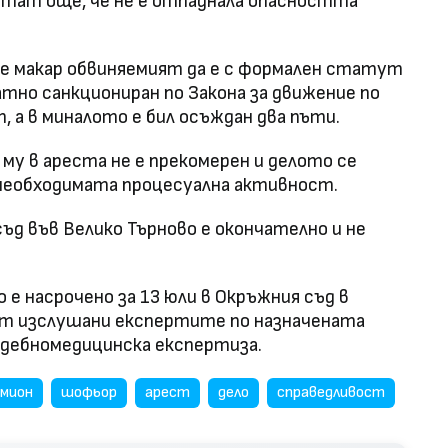
ятат още, че не е отпаднала опасността
че макар обвиняемият да е с формален статут
атно санкциониран по Закона за движение по
 а в миналото е бил осъждан два пъти.
му в ареста не е прекомерен и делото се
с необходимата процесуална активност.
ъд във Велико Търново е окончателно и не
е насрочено за 13 юли в Окръжния съд в
дат изслушани експертите по назначената
ъдебномедицинска експертиза.
амион
шофьор
арест
дело
справедливост