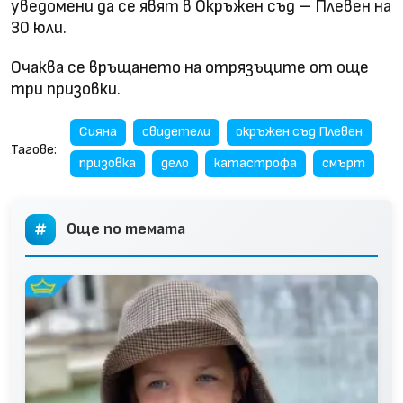
уведомени да се явят в Окръжен съд – Плевен на
30 юли.
Очаква се връщането на отрязъците от още
три призовки.
Сияна
свидетели
окръжен съд Плевен
Тагове:
призовка
дело
катастрофа
смърт
Още по темата