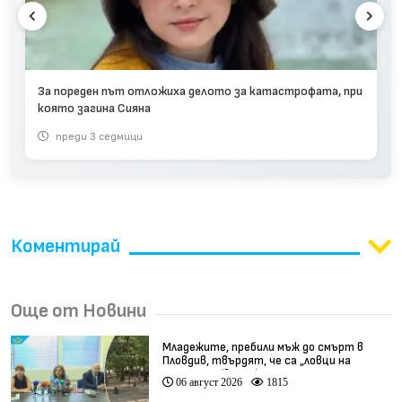
За пореден път отложиха делото за катастрофата, при
която загина Сияна
преди 3 седмици
Коментирай
Още от Новини
Младежите, пребили мъж до смърт в
Пловдив, твърдят, че са „ловци на
педофили” (видео)
06 август 2026
1815