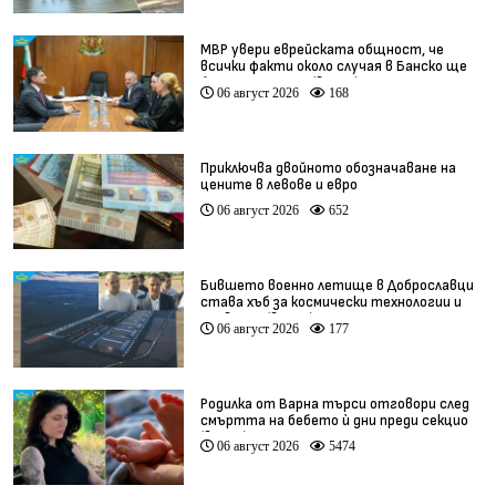
МВР увери еврейската общност, че
всички факти около случая в Банско ще
бъдат изяснени (видео)
06 август 2026
168
Приключва двойното обозначаване на
цените в левове и евро
06 август 2026
652
Бившето военно летище в Доброславци
става хъб за космически технологии и
иновации (видео)
06 август 2026
177
Родилка от Варна търси отговори след
смъртта на бебето ѝ дни преди секцио
(видео)
06 август 2026
5474