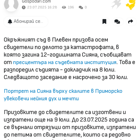
Gospodari.com
23.07.2025 16:28
196
0
Абонирай се...
Окръжният съд в Плевен призова осем
свидетели по делото за катастрофата, в
която загина 12-годишната Сияна, съобщават
от
. Това е
пресцентъра на съдебната институция
разпоредил съдията - докладчик на 8 юли.
Следващото заседание е насрочено за 30 юли.
Портрет на Сияна върху скалите в Приморско
увековечи нейния дух и мечти
Призовките до свидетелите са изготвени и
изпратени още на 9 юли. До 23.07.2025 година са
се върнали отрязъци от призовките, изпратени
до петима от свидетелите, които са редовно