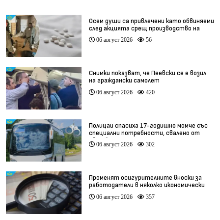
Осем души са привлечени като обвиняеми
след акцията срещ производство на
фентанил
06 август 2026
56
Снимки показват, че Пеевски се е возил
на граждански самолет
06 август 2026
420
Полицаи спасиха 17-годишно момче със
специални потребности, свалено от
автобус
06 август 2026
302
Променят осигурителните вноски за
работодатели в няколко икономически
дейности
06 август 2026
357