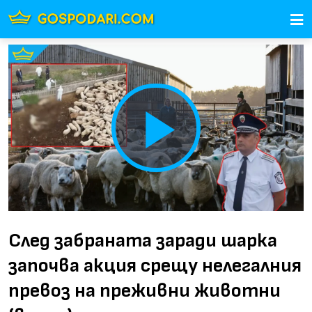
Play
Video
След забраната заради шарка
започва акция срещу нелегалния
превоз на преживни животни