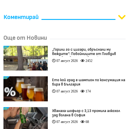
Коментирай
Още от Новини
„Горили го с цигари, обръснали му
веждите“: Побойниците от Пловдив
остават в ареста (видео)
07 август 2026
2452
Ето кой град е шампион по консумация на
бира в България
07 август 2026
174
Хванаха шофьор с 3,13 промила алкохол
зад волана в София
07 август 2026
68