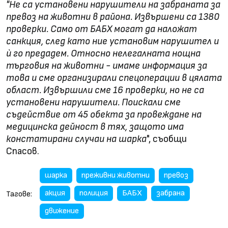
"Не са установени нарушители на забраната за
превоз на животни в района. Извършени са 1380
проверки. Само от БАБХ могат да наложат
санкция, след като ние установим нарушител и
ѝ го предадем. Относно нелегалната нощна
търговия на животни - имаме информация за
това и сме организирали спецоперации в цялата
област. Извършили сме 16 проверки, но не са
установени нарушители. Поискали сме
съдействие от 45 обекта за провеждане на
медицинска дейност в тях, защото има
констатирани случаи на шарка
", съобщи
Спасов.
шарка
преживни животни
превоз
акция
полиция
БАБХ
забрана
Тагове:
движение