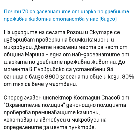
Почти 70 са засегнатите от шарка по дребните
преживни животни стопанства у нас (видео)
На изходите на селата Рогош и Скутаре се
извършват проверки на всички камиони и
микробуси. Двете населени места са част от
община Марица - една от най-засегнатите от
шарката по дребните преживни животни. До
момента в Пловдивско са установени 94
огнища с близо 8900 засегнати овце и кози. 80%
от тях са вече умъртвени.
Според главен инспектор Костадин Спасов от
"Охранителна полиция" денонощно полицията
проверява преминаващите камиони,
лекотоварни автобуси и микробуси на
определените за целта пунктове.