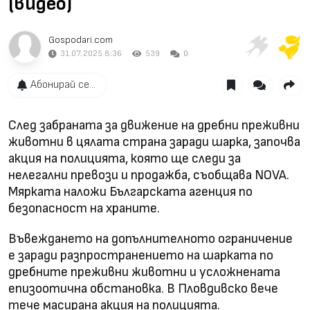
(видео)
Gospodari.com
31.07.2025 8:36
539
0
Абонирай се...
След забраната за движение на дребни преживни
животни в цялата страна заради шарка, започва
акция на полицията, която ще следи за
нелегални превози и продажба, съобщава NOVA.
Мярката наложи Българската агенция по
безопасност на храните.
Въвеждането на допълнителното ограничение
е заради разпространението на шарката по
дребните преживни животни и усложнената
епизоотична обстановка. В Пловдивско вече
тече масирана акция на полицията.