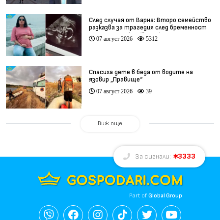
След случая от Варна: Второ семейство
разказва за трагедия след бременност
при същия лекар (видео)
07 август 2026
5312
Спасиха дете в беда от водите на
язовир „Правище“
07 август 2026
39
Виж още
3333
За сигнали:
Part of
Global Group