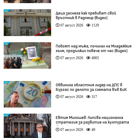
Деца заснеха как пребиват свой
връстник в Радомир (видео)
07 август 2026
1129
Побоят над мъжа, починал на Младежкия
хълм, продължил повече от час (видео)
07 август 2026
4005
Обвиниха областния лидер на ДПС в
Бургас по делото за схемата във ВиК
07 август 2026
317
Евтим Милошев: Липсва национална
стратегия за развитие на културата
(видео)
07 август 2026
49