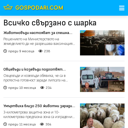
Всичко свързано с шарка
Животновъди настояват за спешна
ваксинация срещу шарка по дребните
Решението на Министерството на
преживни животни (видео)
земеделието да не разрешава ваксинация
срещу шарка по дребните прежи...
преди 9 месеца
238
Овцевъди и козевъди подготвят
протест заради шарката по
Овцевъди и козевъди обявиха, че са в
животните (видео)
протестна готовност заради липсата на
държавно решение за вакс...
преди 10 месеца
234
Умъртвиха близо 250 животни заради
нови огнища на шарка в Хасковско
3-километрова защитна зона и 10-
(видео)
километрова предпазна зона са изградени
около село Левка и хасковск...
преди 11 месеца
304