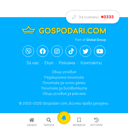
3333
За сигнали:
Part of
Global Group
За нас
Екип
Реклама
Контакти
Общи условия
Редакционна политика
Политика за лични данни
Политика за бисквитките
Общи условия за реклама
© 2003-2026 Gospodari.com, Всички права запазени.
НАЧАЛО
ТЪРСЕНЕ
ЗАПАЗЕНИ
ИСТОРИЯ