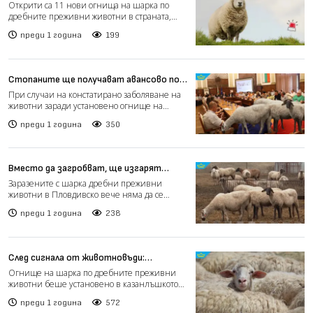
дребните преживни животни
Открити са 11 нови огнища на шарка по
стопанства у нас (видео)
дребните преживни животни в страната,
като най-силно засегнат...
преди 1 година
199
Стопаните ще получават авансово по
200 лв. на животно при огнище на шарка
При случаи на констатирано заболяване на
животни заради установено огнище на
зараза от шарка по дре...
преди 1 година
350
Вместо да загробват, ще изгарят
избитите животни от заразените с
Заразените с шарка дребни преживни
шарка животни в Пловдивско
животни в Пловдивско вече няма да се
загробват, а ще бъдат изгар...
преди 1 година
238
След сигнала от животновъди:
Умъртвиха стадото от 1000 овце в
Огнище на шарка по дребните преживни
Казанлъшко (видео)
животни беше установено в казанлъшкото
село Шейново. Над 1000...
преди 1 година
572