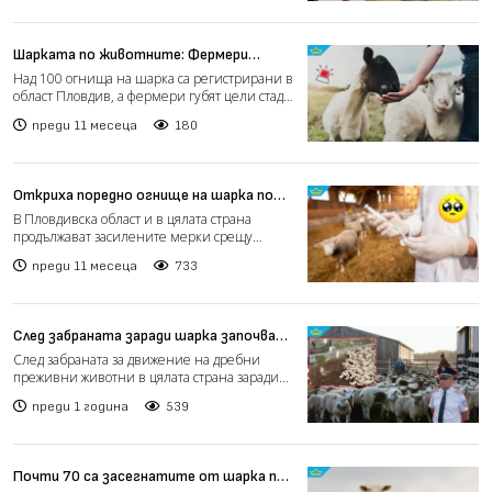
Шарката по животните: Фермери
продължават да губят цели стада
Над 100 огнища на шарка са регистрирани в
заради заболяването (видео)
област Пловдив, а фермери губят цели стада.
Сред засегнат...
преди 11 месеца
180
Откриха поредно огнище на шарка по
овцете - този път в университетско
В Пловдивска област и в цялата страна
стопанство
продължават засилените мерки срещу
разпространението на шарка...
преди 11 месеца
733
След забраната заради шарка започва
акция срещу нелегалния превоз на
След забраната за движение на дребни
преживни животни (видео)
преживни животни в цялата страна заради
шарка, започва акция н...
преди 1 година
539
Почти 70 са засегнатите от шарка по